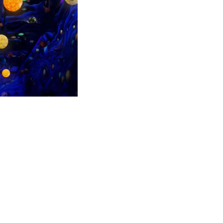
ka tuig nga kasinatian sa pamat
Pag-apil sa daghang mga eksibis
promote sa mga produkto.
Ang among halapad nga kasinati
nakapahimo kanamo sa pag-eks
produkto sa 36 ka mga nasud,
nga usa sa labing kasaligan ng
Dekorasyon nga String Lights sa 
Sa among pabrika, naghatag ka
mga produkto nga adunay mga ba
disenyo nga nahingpit sa dagha
ug giprodyus namo ang kapin sa 
matang sa Dekorasyon nga Strin