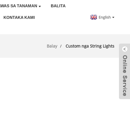
AWAS SA TANAMAN
BALITA
English
KONTAKA KAMI
Balay
Custom nga String Lights
 ka propesyonal nga
ng Lights nga adunay 17