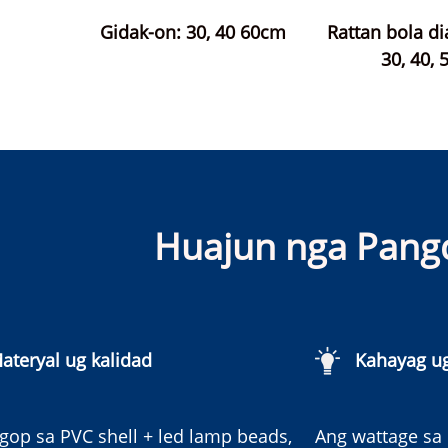
Gidak-on: 30, 40 60cm
Rattan bola di
30, 40,
Huajun nga Pangd
ateryal ug kalidad
Kahayag ug
gop sa PVC shell + led lamp beads,
Ang wattage sa