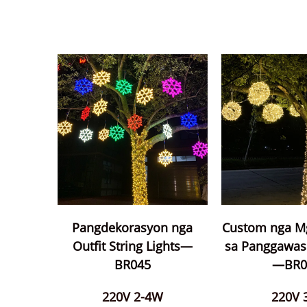
Pangdekorasyon nga
Custom nga M
Outfit String Lights—
sa Panggawas 
BR045
—BR0
220V 2-4W
220V