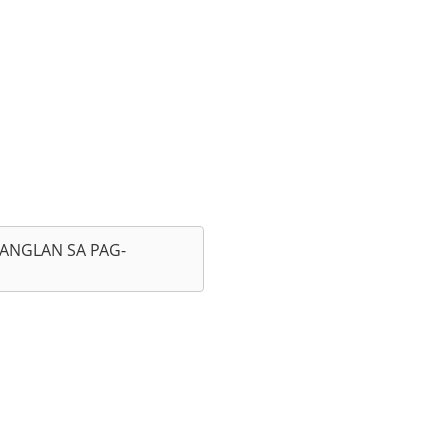
and sa Dekorasyon nga
sportasyon, anaa sa
ANGLAN SA PAG-