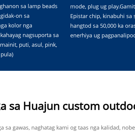
aghanon sa lamp beads
mode, plug ug play.Gami
gidak-on sa
Epistar chip, kinabuhi sa 
ga kolor nga
hangtod sa 50,000 ka oras
kahayag nagsuporta sa
enerhiya ug pagpanalipod
ainit, puti, asul, pink,
 pula)
 sa Huajun custom outdoor
ga sa gawas, naghatag kami og taas nga kalidad, nob