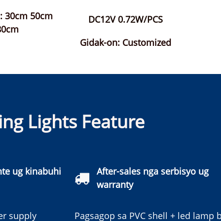
n: 30cm 50cm
DC12V 0.72W/PCS
80cm
Gidak-on: Customized
ng Lights Feature
nte ug kinabuhi
After-sales nga serbisyo ug
warranty
er supply
Pagsagop sa PVC shell + led lamp 