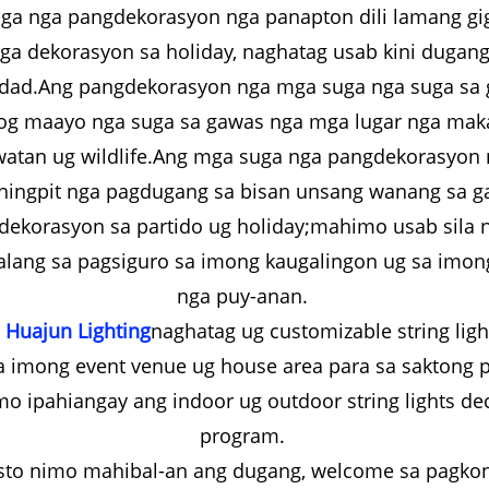
ga nga pangdekorasyon nga panapton dili lamang gi
ga dekorasyon sa holiday, naghatag usab kini dugan
idad.Ang pangdekorasyon nga mga suga nga suga sa
g maayo nga suga sa gawas nga mga lugar nga mak
atan ug wildlife.Ang mga suga nga pangdekorasyon 
ingpit nga pagdugang sa bisan unsang wanang sa g
ekorasyon sa partido ug holiday;mahimo usab sila 
alang sa pagsiguro sa imong kaugalingon ug sa imon
nga puy-anan.
 Huajun Lighting
naghatag ug customizable string light
 imong event venue ug house area para sa saktong 
mo ipahiangay ang indoor ug outdoor string lights de
program.
sto nimo mahibal-an ang dugang, welcome sa pagkon