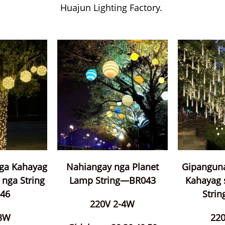
Huajun Lighting Factory.
ga Kahayag
Nahiangay nga Planet
Gipangun
nga String
Lamp String—BR043
Kahayag 
46
Stri
220V 2-4W
 3W
22