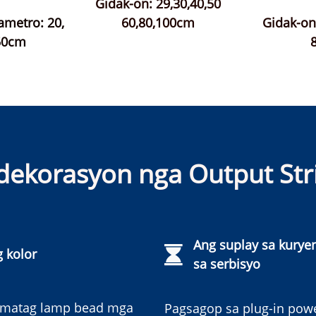
Gidak-on: 29,30,40,50
ametro: 20,
60,80,100cm
Gidak-o
 50cm
ekorasyon nga Output Stri
Ang suplay sa kurye
 kolor
sa serbisyo
 matag lamp bead mga
Pagsagop sa plug-in pow