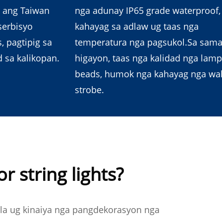
t ang Taiwan
nga adunay IP65 grade waterproof,
serbisyo
kahayag sa adlaw ug taas nga
, pagtipig sa
temperatura nga pagsukol.Sa sam
 sa kalikopan.
higayon, taas nga kalidad nga lamp
beads, humok nga kahayag nga wa
strobe.
 string lights?
ela ug kinaiya nga pangdekorasyon nga