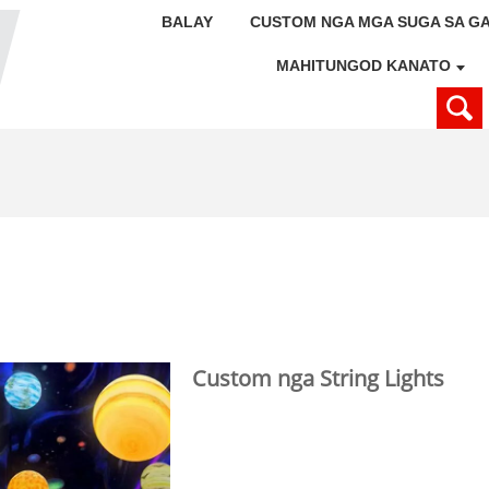
BALAY
CUSTOM NGA MGA SUGA SA G
MAHITUNGOD KANATO
Custom nga String Lights
Ang Huajun Crafts Co., Ltd. usa
tiggama sa Dekorasyon nga Stri