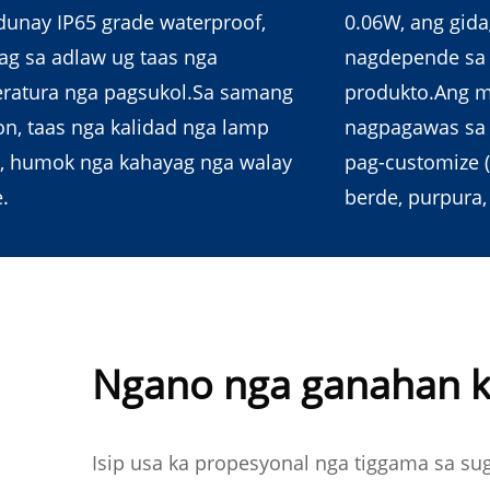
dunay IP65 grade waterproof,
0.06W, ang gid
ag sa adlaw ug taas nga
nagdepende sa 
ratura nga pagsukol.Sa samang
produkto.Ang m
on, taas nga kalidad nga lamp
nagpagawas sa 
, humok nga kahayag nga walay
pag-customize (m
e.
berde, purpura,
Ngano nga ganahan ka
Isip usa ka propesyonal nga tiggama sa su