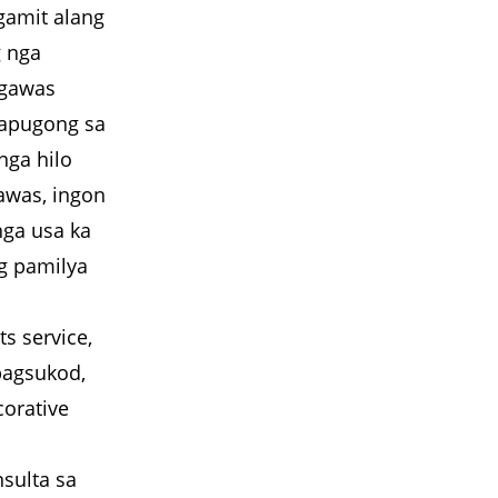
gamit alang
g nga
 gawas
apugong sa
nga hilo
awas, ingon
nga usa ka
g pamilya
s service,
pagsukod,
corative
sulta sa