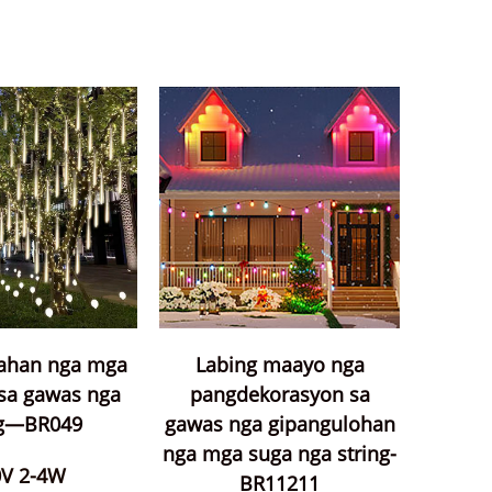
ahan nga mga
Labing maayo nga
sa gawas nga
pangdekorasyon sa
ng—BR049
gawas nga gipangulohan
nga mga suga nga string-
0V 2-4W
BR11211