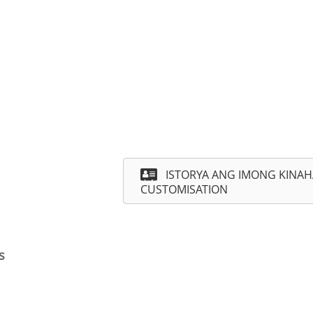
√ Lainlaing mga estilo ang anaa
√ Napasibo nga mga logo sa br
String Lights
√ One-stop nga pamaagi sa tran
sulod sa 15-20day
ISTORYA ANG IMONG KINAH
CUSTOMISATION
s