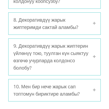
колдонуу коопсузбу?
8. Декоративдүү жарык
жиптеримди сактай аламбы?
9. Декоративдүү жарык жиптерин
үйлөнүү тою, туулган күн сыяктуу
өзгөчө учурларда колдонсо
болобу?
10. Мен бир нече жарык сап
топтомун бириктире аламбы?