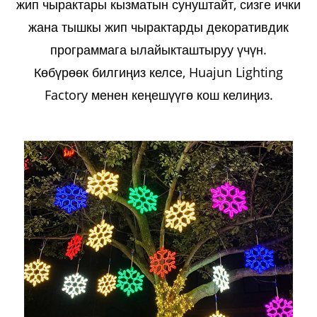
жип чырактары кызматын сунуштайт, сизге ички
жана тышкы жип чырактарды декоративдик
программага ылайыкташтыруу үчүн.
Көбүрөөк билгиңиз келсе, Huajun Lighting
Factory менен кеңешүүгө кош келиңиз.