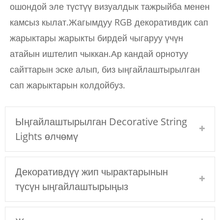
ошондой эле түстүү визуалдык тажрыйба менен
камсыз кылат.Жагымдуу RGB декоративдик сап
жарыктары жарыкты бирдей чыгаруу үчүн
атайын иштелип чыккан.Ар кандай орнотуу
сайттарын эске алып, биз ыңгайлаштырылган
сап жарыктарын колдойбуз.
Ыңгайлаштырылган Decorative String
Lights өлчөмү
Декоративдүү жип чырактарынын
түсүн ыңгайлаштырыңыз