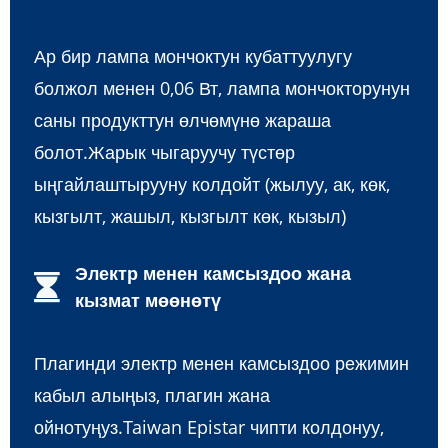
Ар бир лампа мончоктун кубаттуулугу
болжол менен 0,06 Вт, лампа мончокторунун
саны продукттун өлчөмүнө жараша
болот.Жарык чыгаруучу түстөр
ыңгайлаштырууну колдойт (жылуу, ак, көк,
кызгылт, жашыл, кызгылт көк, кызыл)
Электр менен камсыздоо жана
кызмат мөөнөтү
Плагинди электр менен камсыздоо режимин
кабыл алыңыз, плагин жана
ойнотуңуз.Taiwan Epistar чипти колдонуу,