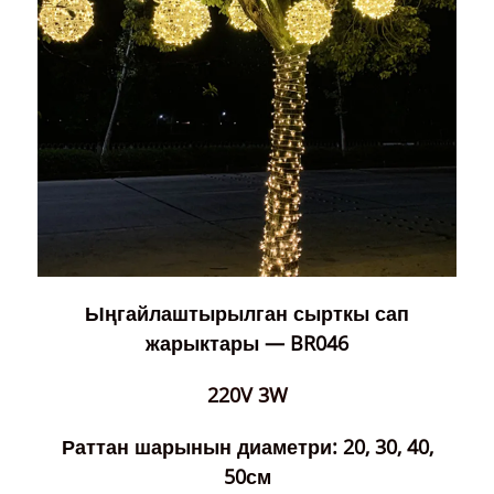
Ыңгайлаштырылган сырткы сап
жарыктары — BR046
220V 3W
Раттан шарынын диаметри: 20, 30, 40,
50см