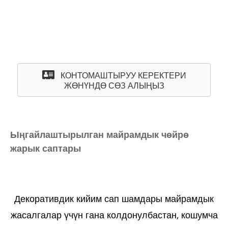
√ One-stop транспорт схемасы, 15-20 күн
ичинде жеткиликтүү
КОНТОМАШТЫРУУ КЕРЕКТЕРИ
ЖӨНҮНДӨ СӨЗ АЛЫҢЫЗ
Ыңгайлаштырылган майрамдык чөйрө
жарык саптары
Декоративдик кийим сап шамдары майрамдык
жасалгалар үчүн гана колдонулбастан, кошумча