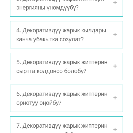
энергияны үнөмдүүбү?
4. Декоративдүү жарык кылдары
канча убакытка созулат?
5. Декоративдүү жарык жиптерин
сыртта колдонсо болобу?
6. Декоративдүү жарык жиптерин
орнотуу оңойбу?
7. Декоративдүү жарык жиптерин