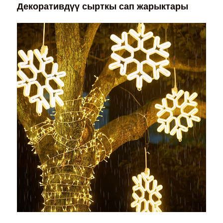
Декоративдүү сырткы сап жарыктары