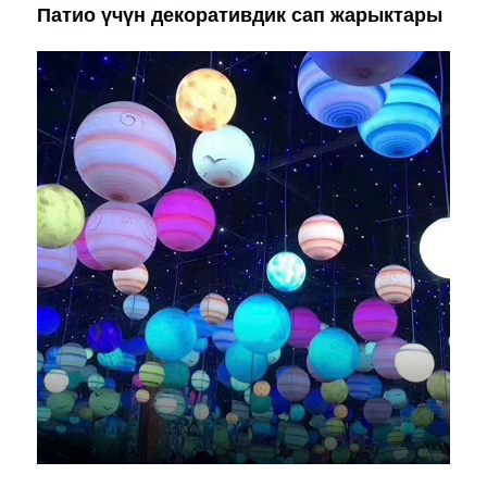
Патио үчүн декоративдик сап жарыктары