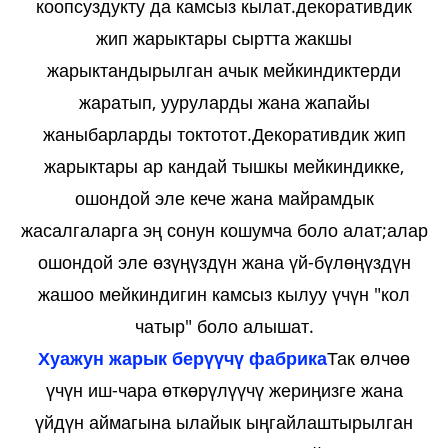
коопсуздукту да камсыз кылат.декоративдик
жип жарыктары сыртта жакшы
жарыктандырылган ачык мейкиндиктерди
жаратып, ууруларды жана жапайы
жаныбарларды токтотот.Декоративдик жип
жарыктары ар кандай тышкы мейкиндикке,
ошондой эле кече жана майрамдык
жасалгаларга эң сонун кошумча боло алат;алар
ошондой эле өзүңүздүн жана үй-бүлөңүздүн
жашоо мейкиндигин камсыз кылуу үчүн "кол
чатыр" боло алышат.
Хуажун жарык берүүчү фабрика
Так өлчөө
үчүн иш-чара өткөрүлүүчү жериңизге жана
үйдүн аймагына ылайык ыңгайлаштырылган