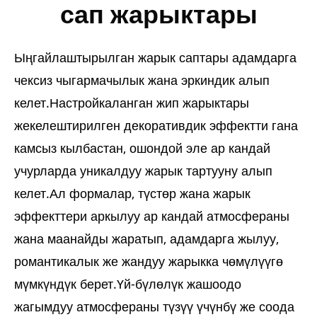
сап жарыктары
Ыңгайлаштырылган жарык саптары адамдарга
чексиз чыгармачылык жана эркиндик алып
келет.Настройкаланган жип жарыктары
жекелештирилген декоративдик эффектти гана
камсыз кылбастан, ошондой эле ар кандай
учурларда уникалдуу жарык тартууну алып
келет.Ал формалар, түстөр жана жарык
эффекттери аркылуу ар кандай атмосфераны
жана маанайды жаратып, адамдарга жылуу,
романтикалык же жандуу жарыкка чөмүлүүгө
мүмкүндүк берет.Үй-бүлөлүк жашоодо
жагымдуу атмосфераны түзүү үчүнбү же соода