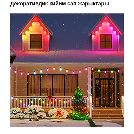
Декоративдик кийим сап жарыктары