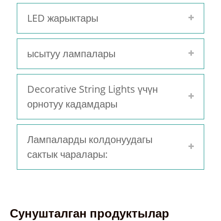
LED жарыктары
ысытуу лампалары
Decorative String Lights үчүн
орнотуу кадамдары
Лампаларды колдонуудагы
сактык чаралары:
Сунушталган продуктылар