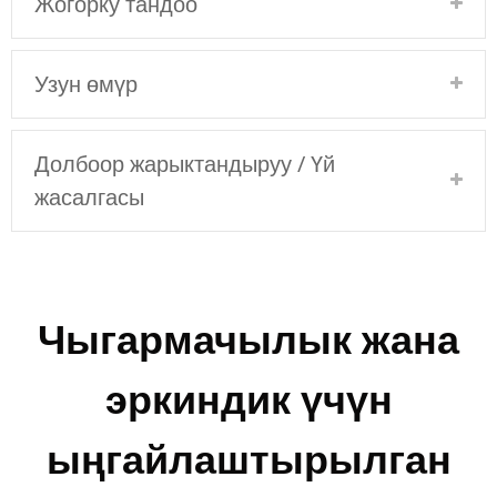
Жогорку тандоо
Узун өмүр
Долбоор жарыктандыруу / Үй
жасалгасы
Чыгармачылык жана
эркиндик үчүн
ыңгайлаштырылган