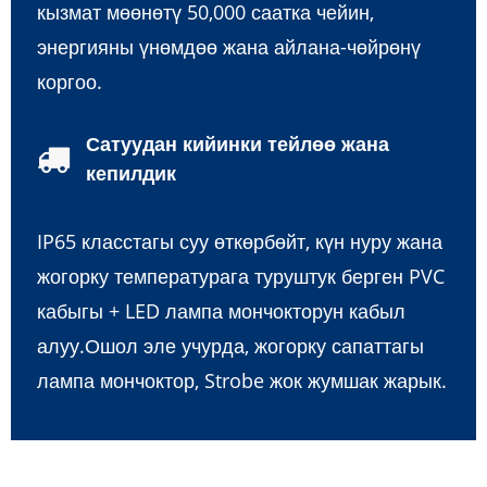
кызмат мөөнөтү 50,000 саатка чейин,
энергияны үнөмдөө жана айлана-чөйрөнү
коргоо.
Сатуудан кийинки тейлөө жана
кепилдик
IP65 класстагы суу өткөрбөйт, күн нуру жана
жогорку температурага туруштук берген PVC
кабыгы + LED лампа мончокторун кабыл
алуу.Ошол эле учурда, жогорку сапаттагы
лампа мончоктор, Strobe жок жумшак жарык.