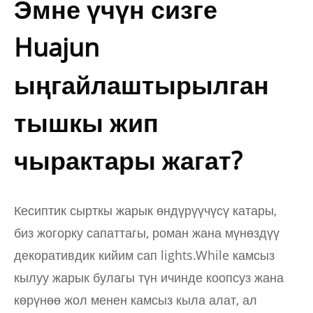
Эмне үчүн сизге
Huajun
ыңгайлаштырылган
тышкы жип
чырактары жагат?
Кесиптик сырткы жарык өндүрүүчүсү катары,
биз жогорку сапаттагы, роман жана мүнөздүү
декоративдик кийим сап lights.While камсыз
кылуу жарык булагы түн ичинде коопсуз жана
көрүнөө жол менен камсыз кыла алат, ал