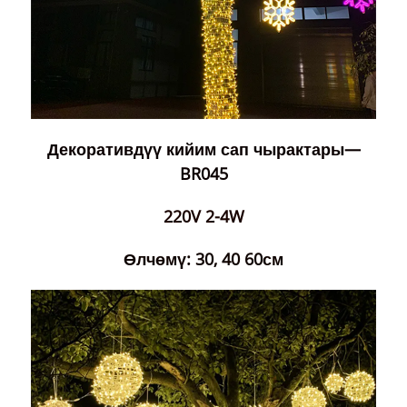
Декоративдүү кийим сап чырактары—
BR045
220V 2-4W
Өлчөмү: 30, 40 60см