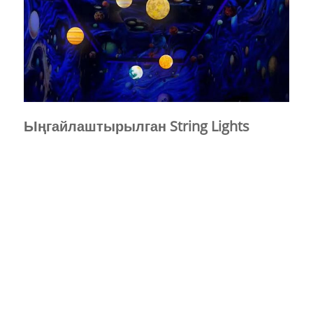
Ыңгайлаштырылган String Lights
Huajun Crafts Co., Ltd. 17 жылдык чек ара
соода тажрыйбасы бар кесипкөй Decorative
String Lights өндүрүүчүсү. Көптөгөн
көргөзмөлөргө катышуу, өнүмдөрдү көрсөтүү
жана жайылтуу.
Биздин кеңири өнөр жай тажрыйбабыз
биздин өнүмдөрдү 36 өлкөгө экспорттоого