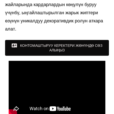
жайларында кардарлардын көңүлүн буруу
үчүнбү, ыңгайлаштырылган жарык жиптери
өзүнүн уникалдуу декоративдик ролун аткара
алат.
КОНТОМАШТЫРУУ КЕРЕКТЕРИ ЖӨНҮНДӨ СӨЗ
АЛЫҢЫЗ