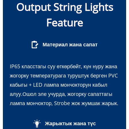
Output String Lights
Feature
Материал жана сапат
IP65 класстагы суу өткөрбөйт, күн нуру жана
жогорку температурага туруштук берген PVC
кабыгы + LED лампа мончокторун кабыл
алуу.Ошол эле учурда, жогорку сапаттагы
лампа мончоктор, Strobe жок жумшак жарык.
Жарыктык жана түс