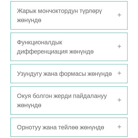
Жарык мончоктордун түрлөрү
жөнүндө
Функционалдык
дифференциация жөнүндө
Узундугу жана формасы жөнүндө
Окуя болгон жерди пайдалануу
жөнүндө
Орнотуу жана тейлөө жөнүндө