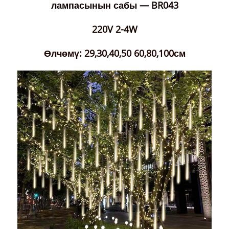
лампасынын сабы — BR043
220V 2-4W
Өлчөмү: 29,30,40,50 60,80,100см