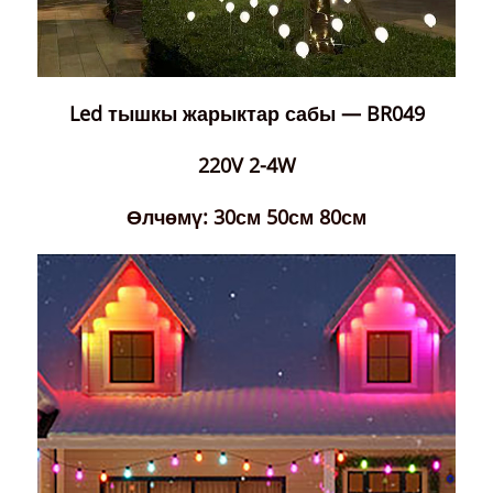
Led тышкы жарыктар сабы — BR049
220V 2-4W
Өлчөмү: 30см 50см 80см