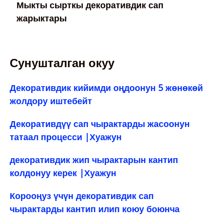
Мыкты сырткы декоративдик сап
жарыктары
Сунушталган окуу
Декоративдик кийимди оңдоонун 5 жөнөкөй
жолдору иштебейт
Декоративдүү сап чырактарды жасоонун
татаал процесси |Хуажун
декоративдик жип чырактарын кантип
колдонуу керек |Хуажун
Корооңуз үчүн декоративдик сап
чырактарды кантип илип коюу боюнча