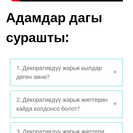
Адамдар дагы
сурашты:
1. Декоративдүү жарык кылдар
деген эмне?
2. Декоративдүү жарык жиптерин
кайда колдонсо болот?
3. Декоративдүү жарык жиптери