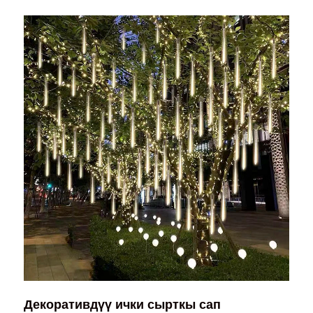
Декоративдүү ички сырткы сап