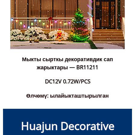
Мыкты сырткы декоративдик сап
жарыктары — BR11211
DC12V 0.72W/PCS
Өлчөмү: ылайыкташтырылган
Huajun Decorative