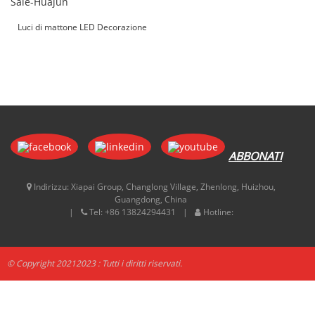
Luci di mattone LED Decorazione
esterna Vendita diretta in fabbrica-
Huajun
ABBONATI
Indirizzu:
Xiapai Group, Changlong Village, Zhenlong, Huizhou,
Guangdong, China
Tel:
+86 13824294431
Hotline:
© Copyright 20212023 : Tutti i diritti riservati.