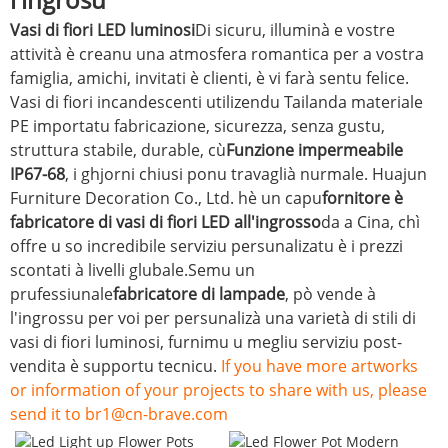
Vasi di fiori LED luminosi
Di sicuru, illuminà e vostre
attività è creanu una atmosfera romantica per a vostra
famiglia, amichi, invitati è clienti, è vi farà sentu felice.
Vasi di fiori incandescenti utilizendu Tailanda materiale
PE importatu fabricazione, sicurezza, senza gustu,
struttura stabile, durable, cù
Funzione impermeabile
IP67-68
, i ghjorni chiusi ponu travaglià nurmale.
Huajun
Furniture Decoration Co., Ltd. hè un capu
fornitore è
fabricatore di vasi di fiori LED all'ingrosso
da a Cina, chì
offre u so incredibile serviziu persunalizatu è i prezzi
scontati à livelli glubale.Semu un
prufessiunale
fabricatore di lampade
, pò vende à
l'ingrossu per voi per persunalizà una varietà di stili di
vasi di fiori luminosi, furnimu u megliu serviziu post-
vendita è supportu tecnicu.
If you have more artworks
or information of your projects to share with us, please
send it to br1@cn-brave.com