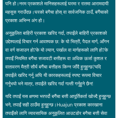
पनि हो।नरम प्रकाशले मानिसहरूलाई घरमा र रातमा आरामदायी
महसुस गराउँदछ।घरको बगैचा होस् वा सार्वजनिक ठाउँ, बगैंचाको
प्रकाश अभिन्न अंग हो।
अनुकूलित बाहिरी प्रकाश खरिद गर्दा, तपाईंले बाहिरी प्रकाशको
उद्देश्यलाई विचार गर्न आवश्यक छ: के यो भित्री, पैदल मार्ग, आँगन
वा वर्ग सजाउन हो?के यो ल्यान, पर्खाल वा मार्गहरूको लागि हो?के
तपाइँ नियमित बगैंचा सजावटी बत्तीहरू वा अधिक ऊर्जा कुशल र
वातावरण मैत्री सौर्य बगैंचा बत्तीहरू किन्न जाँदै हुनुहुन्छ?यदि
तपाईंले खरिद गर्नु अघि यी कारकहरूलाई स्पष्ट रूपमा विचार
गर्नुभयो भने मात्र, तपाईंले खरिद गर्दा गल्ती गर्नुहुने छैन!
यदि तपाईं यस क्षणमा भरपर्दो बगैंचा बत्ती आपूर्तिकर्ता खोज्दै हुनुहुन्छ
भने, तपाईं सही ठाउँमा हुनुहुन्छ।Huajun प्रकाश कारखाना
तपाइँको लागि व्यावसायिक अनुकूलित आउटडोर बगैचा बत्ती सेवा