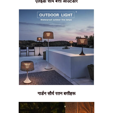
एलईडी सौर्य बत्ती आउटडोर
गार्डन सौर्य रतन बत्तीहरू