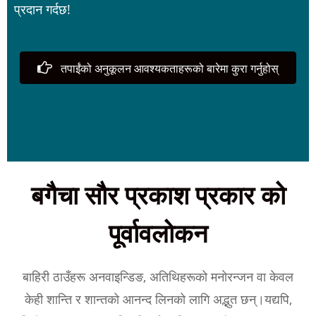
प्रदान गर्दछ!
तपाईंको अनुकूलन आवश्यकताहरूको बारेमा कुरा गर्नुहोस्
बगैचा सौर प्रकाश प्रकार को
पूर्वावलोकन
बाहिरी ठाउँहरू अनवाइन्डिङ, अतिथिहरूको मनोरन्जन वा केवल
केही शान्ति र शान्तको आनन्द लिनको लागि अद्भुत छन्।यद्यपि,