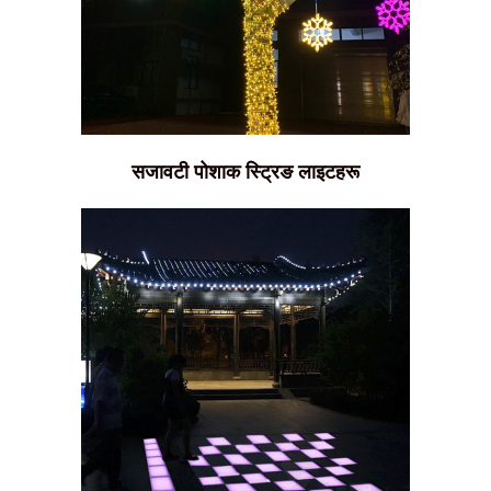
सजावटी पोशाक स्ट्रिङ लाइटहरू