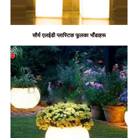
सौर्य एलईडी प्लास्टिक फूलका भाँडाहरू