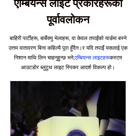
एम्बियन्स लाइट प्रकारहरूको
पूर्वावलोकन
बाहिरी पार्टीहरू, बार्बेक्यु भेलाहरू, वा केवल तपाईंको यार्डमा बस्ने
उत्तम वातावरण बिना कहिल्यै पूरा हुँदैन।र यदि तपाइँ यसलाई एक
निशान माथि लिन चाहनुहुन्छ भने,
एम्बियन्स लाइटहरू
कस्टम
आउटडोर ब्लुटुथ लाइट स्पिकर आदर्श विकल्प हो।