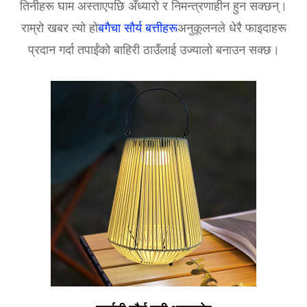
तिनीहरू घाम अस्ताएपछि अँध्यारो र निमन्त्रणाहीन हुन सक्छन्।
राम्रो खबर त्यो हो
बगैचा सौर्य बत्तीहरू
अनुकूलनले धेरै फाइदाहरू
प्रदान गर्दा तपाईंको बाहिरी ठाउँलाई उज्यालो बनाउन सक्छ।