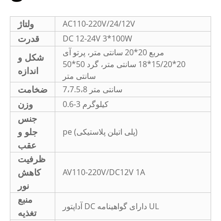
ولتاژ
AC110-220V/24/12V
قدرت
DC 12-24V 3*100W
مربع 20*20 سانتی متر، پرتو آی
شکل و
20*15/20*18 سانتی متر، گرد 50*50
اندازه
سانتی متر
ضخامت
7،7.5،8 سانتی متر
وزن
0.6-3 کیلوگرم
جنس
جلو و
pe (پلی اتیلن پلاستیکی)
عقب
ظرفیت
کاهش
AV110-220V/DC12V 1A
نور
منبع
آداپتور DC دارای گواهینامه UL
تغذیه