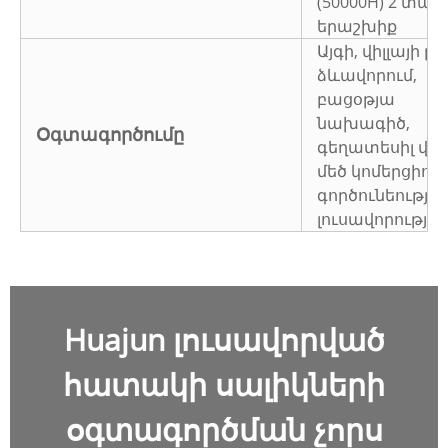
(50000H) 2 տա
երաշխիք
Այգի, վիլլայի բ
ձևավորում,
բացօթյա
նախագիծ,
Օգտագործումը
գեղատեսիլ վայ
մեծ կոմերցիոն
գործունեությա
լուսավորությու
Huajun լուսավորված
հատակի սալիկների
օգտագործման չորս