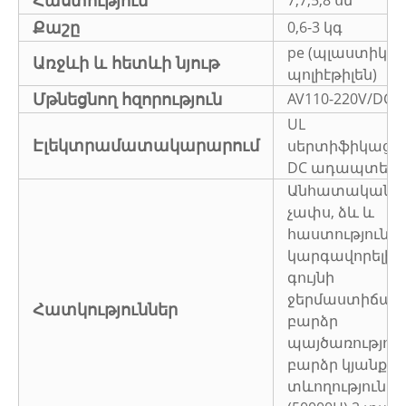
Հաստություն
7,7,5,8 սմ
Քաշը
0,6-3 կգ
pe (պլաստիկ
Առջևի և հետևի նյութ
պոլիէթիլեն)
Մթնեցնող հզորություն
AV110-220V/DC1
UL
Էլեկտրամատակարարում
սերտիֆիկացվ
DC ադապտեր
Անհատականա
չափս, ձև և
հաստություն,
կարգավորելի
գույնի
ջերմաստիճան,
Հատկություններ
բարձր
պայծառություն
բարձր կյանքի
տևողությունը