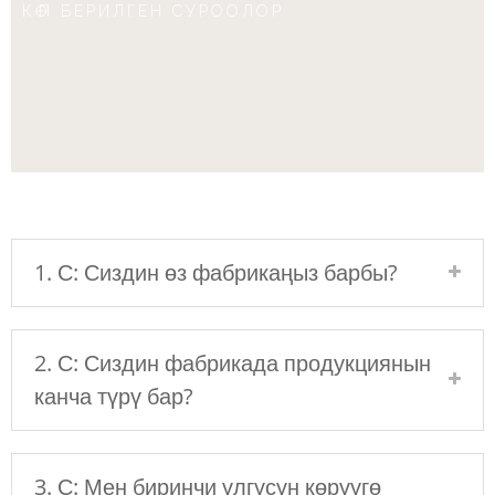
КӨП БЕРИЛГЕН СУРООЛОР
1. С: Сиздин өз фабрикаңыз барбы?
2. С: Сиздин фабрикада продукциянын
канча түрү бар?
3. С: Мен биринчи үлгүсүн көрүүгө