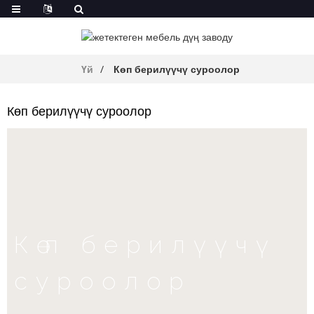
Үй
Көп берилүүчү суроолор
Көп берилүүчү суроолор
Көп берилүүчү
суроолор