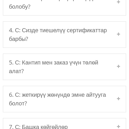
болобу?
4. С: Сизде тиешелүү сертификаттар
барбы?
5. С: Кантип мен заказ үчүн төлөй
алат?
6. С: жеткирүү жөнүндө эмне айтууга
болот?
7. С: Башка көйгөйлөр