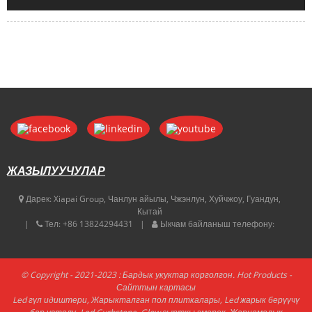
ЖАЗЫЛУУЧУЛАР
Дарек:
Xiapai Group, Чанлун айылы, Чжэнлун, Хуйчжоу, Гуандун,
Кытай
Тел:
+86 13824294431
Ыкчам байланыш телефону:
© Copyright - 2021-2023 : Бардык укуктар корголгон.
Hot Products
-
Сайттын картасы
Led гүл идиштери
,
Жарыкталган пол плиткалары
,
Led жарык берүүчү