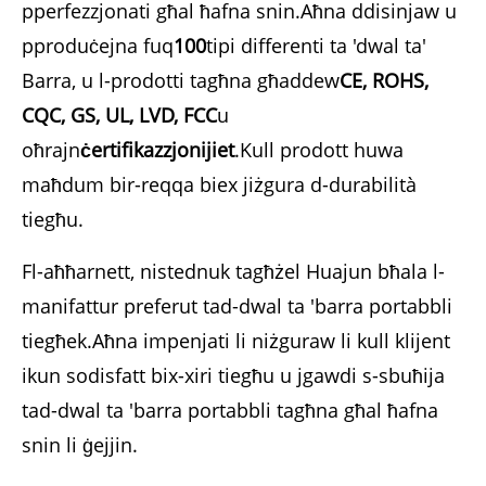
pperfezzjonati għal ħafna snin.Aħna ddisinjaw u
pproduċejna fuq
100
tipi differenti ta 'dwal ta'
Barra, u l-prodotti tagħna għaddew
CE, ROHS,
CQC, GS, UL, LVD, FCC
u
oħrajn
ċertifikazzjonijiet
.Kull prodott huwa
maħdum bir-reqqa biex jiżgura d-durabilità
tiegħu.
Fl-aħħarnett, nistednuk tagħżel Huajun bħala l-
manifattur preferut tad-dwal ta 'barra portabbli
tiegħek.Aħna impenjati li niżguraw li kull klijent
ikun sodisfatt bix-xiri tiegħu u jgawdi s-sbuħija
tad-dwal ta 'barra portabbli tagħna għal ħafna
snin li ġejjin.