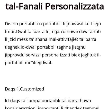
tal-Fanali Personalizzata
Disinn portabbli u portabbli li jdawwal kull fejn
tmur.Dwal ta 'barra li jinġarru huwa dawl artab
li jżid mess ta' sħana mal-attivitajiet ta 'barra
tiegħek.Id-dwal portabbli tagħna jistgħu
jipprovdu servizzi personalizzati biex jagħtuk il-
portabbli meħtieġ
dwal.
Daqs 1.Customized
Id-daqs ta 'lampa portabbli ta' barra huwa
konsiderazzjoni importanti li għandek tagħmel