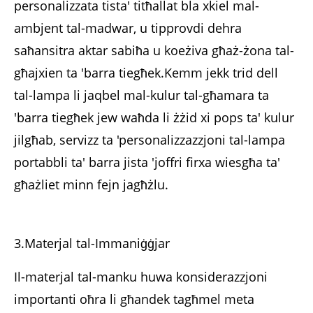
personalizzata tista' titħallat bla xkiel mal-
ambjent tal-madwar, u tipprovdi dehra
saħansitra aktar sabiħa u koeżiva għaż-żona tal-
għajxien ta 'barra tiegħek.Kemm jekk trid dell
tal-lampa li jaqbel mal-kulur tal-għamara ta
'barra tiegħek jew waħda li żżid xi pops ta' kulur
jilgħab, servizz ta 'personalizzazzjoni tal-lampa
portabbli ta' barra jista 'joffri firxa wiesgħa ta'
għażliet minn fejn jagħżlu.
3.Materjal tal-Immaniġġjar
Il-materjal tal-manku huwa konsiderazzjoni
importanti oħra li għandek tagħmel meta