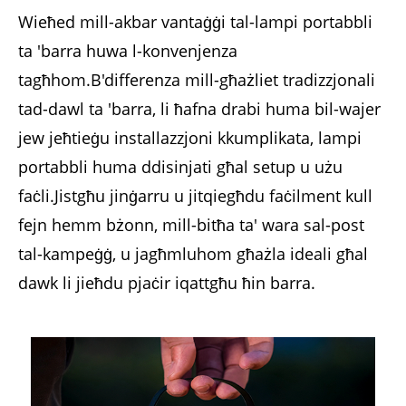
Wieħed mill-akbar vantaġġi tal-lampi portabbli
ta 'barra huwa l-konvenjenza
tagħhom.B'differenza mill-għażliet tradizzjonali
tad-dawl ta 'barra, li ħafna drabi huma bil-wajer
jew jeħtieġu installazzjoni kkumplikata, lampi
portabbli huma ddisinjati għal setup u użu
faċli.Jistgħu jinġarru u jitqiegħdu faċilment kull
fejn hemm bżonn, mill-bitħa ta' wara sal-post
tal-kampeġġ, u jagħmluhom għażla ideali għal
dawk li jieħdu pjaċir iqattgħu ħin barra.