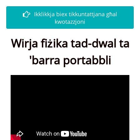
Ikklikkja biex tikkuntattjana għal
kwotazzjoni
Wirja fiżika tad-dwal ta
'barra portabbli