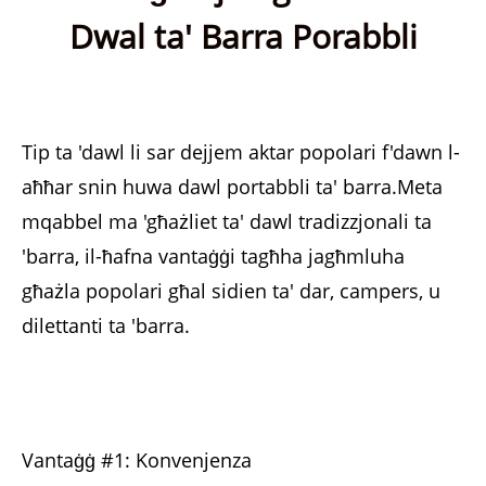
Dwal ta' Barra Porabbli
Tip ta 'dawl li sar dejjem aktar popolari f'dawn l-
aħħar snin huwa dawl portabbli ta' barra.Meta
mqabbel ma 'għażliet ta' dawl tradizzjonali ta
'barra, il-ħafna vantaġġi tagħha jagħmluha
għażla popolari għal sidien ta' dar, campers, u
dilettanti ta 'barra.
Vantaġġ #1: Konvenjenza