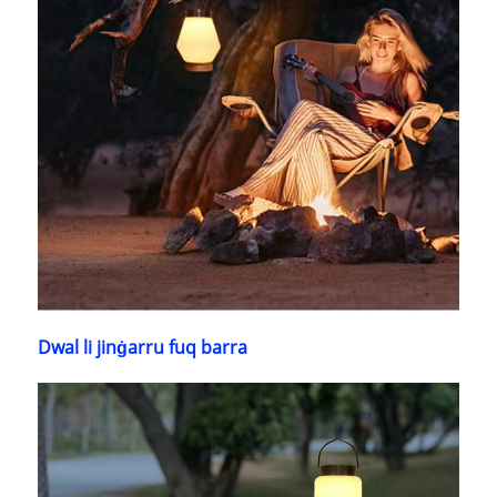
Dwal li jinġarru fuq barra