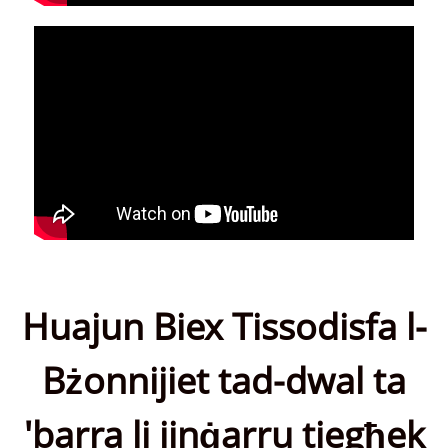
Huajun Biex Tissodisfa l-
Bżonnijiet tad-dwal ta
'barra li jinġarru tiegħek