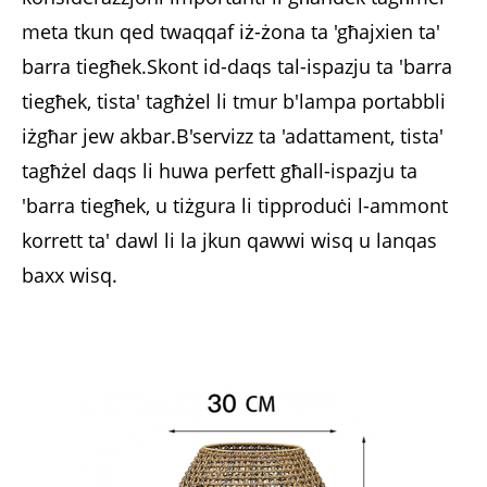
meta tkun qed twaqqaf iż-żona ta 'għajxien ta'
barra tiegħek.Skont id-daqs tal-ispazju ta 'barra
tiegħek, tista' tagħżel li tmur b'lampa portabbli
iżgħar jew akbar.B'servizz ta 'adattament, tista'
tagħżel daqs li huwa perfett għall-ispazju ta
'barra tiegħek, u tiżgura li tipproduċi l-ammont
korrett ta' dawl li la jkun qawwi wisq u lanqas
baxx wisq.