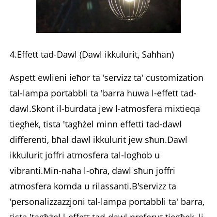
4.Effett tad-Dawl (Dawl ikkulurit, Saħħan)
Aspett ewlieni ieħor ta 'servizz ta' customization
tal-lampa portabbli ta 'barra huwa l-effett tad-
dawl.Skont il-burdata jew l-atmosfera mixtieqa
tiegħek, tista 'tagħżel minn effetti tad-dawl
differenti, bħal dawl ikkulurit jew sħun.Dawl
ikkulurit joffri atmosfera tal-logħob u
vibranti.Min-naħa l-oħra, dawl sħun joffri
atmosfera komda u rilassanti.B'servizz ta
'personalizzazzjoni tal-lampa portabbli ta' barra,