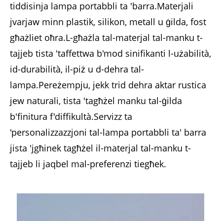
tiddisinja lampa portabbli ta 'barra.Materjali
jvarjaw minn plastik, silikon, metall u ġilda, fost
għażliet oħra.L-għażla tal-materjal tal-manku t-
tajjeb tista 'taffettwa b'mod sinifikanti l-użabilità,
id-durabilità, il-piż u d-dehra tal-
lampa.Pereżempju, jekk trid dehra aktar rustica
jew naturali, tista 'tagħżel manku tal-ġilda
b'finitura f'diffikultà.Servizz ta
'personalizzazzjoni tal-lampa portabbli ta' barra
jista 'jgħinek tagħżel il-materjal tal-manku t-
tajjeb li jaqbel mal-preferenzi tiegħek.