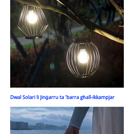
Dwal Solari li jinġarru ta 'barra għall-ikkampjar