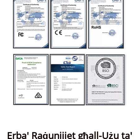
Erba' Raġunijiet għall-Użu ta'