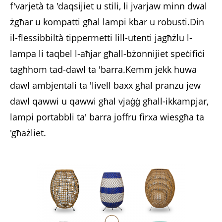
f'varjetà ta 'daqsijiet u stili, li jvarjaw minn dwal
żgħar u kompatti għal lampi kbar u robusti.Din
il-flessibbiltà tippermetti lill-utenti jagħżlu l-
lampa li taqbel l-aħjar għall-bżonnijiet speċifiċi
tagħhom tad-dawl ta 'barra.Kemm jekk huwa
dawl ambjentali ta 'livell baxx għal pranzu jew
dawl qawwi u qawwi għal vjaġġ għall-ikkampjar,
lampi portabbli ta' barra joffru firxa wiesgħa ta
'għażliet.