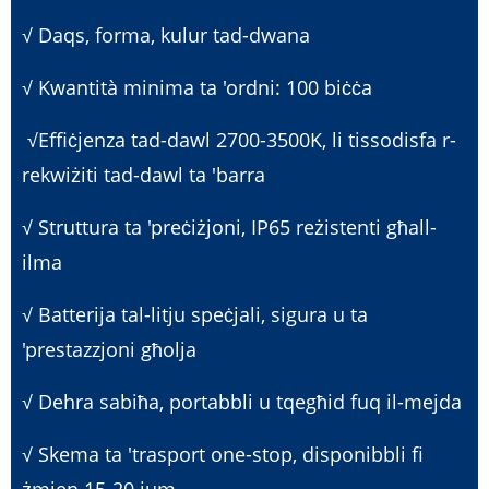
√ Daqs, forma, kulur tad-dwana
√ Kwantità minima ta 'ordni: 100 biċċa
√
Effiċjenza tad-dawl 2700-3500K, li tissodisfa r-
rekwiżiti tad-dawl ta 'barra
√ Struttura ta 'preċiżjoni, IP65 reżistenti għall-
ilma
√ Batterija tal-litju speċjali, sigura u ta
'prestazzjoni għolja
√ Dehra sabiħa, portabbli u tqegħid fuq il-mejda
√ Skema ta 'trasport one-stop, disponibbli fi
żmien 15-20 jum