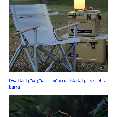
Dwal ta 'l-għargħar li jinġarru Lista tal-prezzijiet ta'
barra