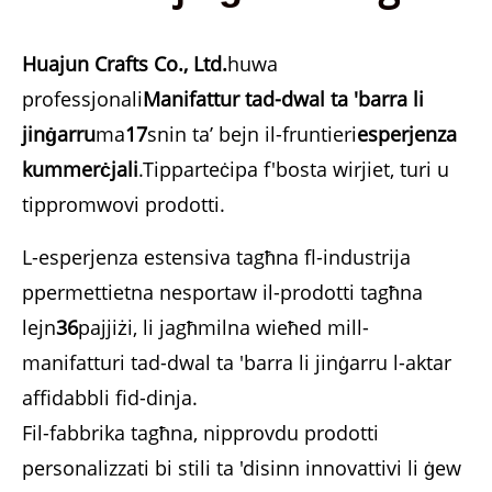
Huajun Crafts Co., Ltd.
huwa
professjonali
Manifattur tad-dwal ta 'barra li
jinġarru
ma
17
snin ta’ bejn il-fruntieri
esperjenza
kummerċjali
.Tipparteċipa f'bosta wirjiet, turi u
tippromwovi prodotti.
L-esperjenza estensiva tagħna fl-industrija
ppermettietna nesportaw il-prodotti tagħna
lejn
36
pajjiżi, li jagħmilna wieħed mill-
manifatturi tad-dwal ta 'barra li jinġarru l-aktar
affidabbli fid-dinja.
Fil-fabbrika tagħna, nipprovdu prodotti
personalizzati bi stili ta 'disinn innovattivi li ġew