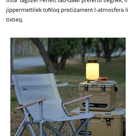
tista 'tagħżel l-effett tad-dawl preferut tiegħek, li
jippermettilek toħloq preċiżament l-atmosfera li
tixtieq.