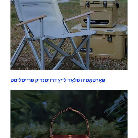
פּאָרטאַטיוו פלאַד לייץ דרויסנדיק פּרייסליסט