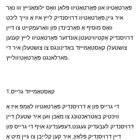
פּאָרטאַטיוו און פּאָרטאַטיוו פּלאַן וואָס ילומאַנייץ ווו נאָר
איר גיין.פּאָרטאַטיוו דרויסנדיק לייץ איז אַ ווייך ליכט
וואָס מוסיף אַ פאַרבינדן פון וואַרעמקייַט צו דיין
דרויסנדיק אַקטיוויטעטן.אונדזער פּאָרטאַטיוו לייץ קענען
צושטעלן קאַסטאַמייזד באַדינונגס צו צושטעלן איר די
לייץ.
פארלאנגט פּאָרטאַטיוו
1.קאַסטאַמייזד גרייס
די גרייס פון אַ דרויסנדיק פּאָרטאַטיוו לאָמפּ איז אַ
וויכטיק באַטראַכטונג צו מאַכן ווען איר שטעלן דיין
דרויסנדיק לעבעדיק געגנט.דעפּענדינג אויף די גרייס פון
דיין דרויסנדיק פּלאַץ, איר קען קלייַבן צו גיין מיט אַ