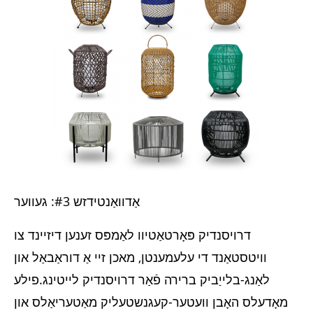
אַדוואַנטידזש #3: געווער
דרויסנדיק פּאָרטאַטיוו לאַמפּס זענען דיזיינד צו
וויטסטאַנד די עלעמענטן, מאכן זיי אַ דוראַבאַל און
לאַנג-בלייַביק ברירה פֿאַר דרויסנדיק לייטינג.פילע
מאָדעלס האָבן וועטער-קעגנשטעליק מאַטעריאַלס און