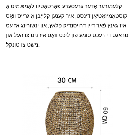
קלענערער אָדער גרעסערע פּאָרטאַטיוו לאָמפּ.מיט אַ
קוסטאָמיזאַטיאָן דינסט, איר קענען קלייַבן אַ גרייס וואָס
איז גאנץ פֿאַר דיין דרויסנדיק פּלאַץ, און ינשורינג אַז עס
טראגט די רעכט סומע פון ​​ליכט וואָס איז ניט צו העל און
נישט צו טונקל.