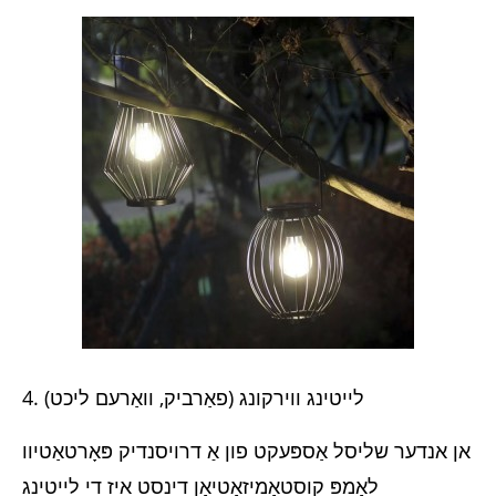
4. לייטינג ווירקונג (פאַרביק, וואַרעם ליכט)
אן אנדער שליסל אַספּעקט פון אַ דרויסנדיק פּאָרטאַטיוו
לאָמפּ קוסטאָמיזאַטיאָן דינסט איז די לייטינג