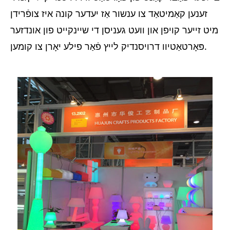
זענען קאַמיטאַד צו ענשור אַז יעדער קונה איז צופֿרידן
מיט זייער קויפן און וועט געניסן די שיינקייט פון אונדזער
פּאָרטאַטיוו דרויסנדיק לייץ פֿאַר פילע יאָרן צו קומען.