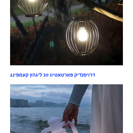
דרויסנדיק פּאָרטאַטיוו זונ ליגהץ קעמפּינג