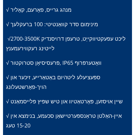
√ מנהג גרייס, פאָרעם, קאָליר
√ מינימום סדר קוואַנטיטי: 100 ברעקלעך
2700-3500K ליכט עפעקטיווקייַט, טרעפן דרויסנדיק
√
לייטינג רעקווירעמענץ
√ פּרעסיסיאָן סטרוקטור, IP65 וואָטערפּרוף
√ ספּעציעלע ליטהיום באַטאַרייע, זיכער און
הויך-פאָרשטעלונג
√ שיין אויסזען, פּאָרטאַטיוו און טיש שפּיץ פּלייסמאַנט
√ איין-האַלטן טראַנספּערטיישאַן סכעמע, בנימצא אין
15-20 טעג