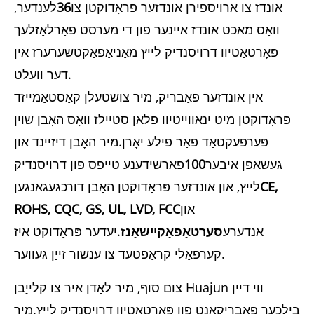
אונדז צו אַרויספירן אונדזער פּראָדוקטן צו
36
לענדער,
וואָס מאכט אונדז איינער פון די מערסט פאַרלאָזלעך
פּאָרטאַטיוו דרויסנדיק לייץ מאַניאַפאַקטשערערז אין
דער וועלט.
אין אונדזער פאַבריק, מיר צושטעלן קאַסטאַמייזד
פּראָדוקטן מיט ינאַווייטיוו פּלאַן סטיילז וואָס האָבן שוין
פּערפעקטאַד פֿאַר פילע יאָרן.מיר האָבן דיזיינד און
געשאפן איבער
100
פאַרשידענע טייפּס פון דרויסנדיק
CE,
לייץ, און אונדזער פּראָדוקטן האָבן דורכגעגאנגען
און
ROHS, CQC, GS, UL, LVD, FCC
אנדערע
סערטאַפאַקיישאַנז
.יעדער פּראָדוקט איז
קערפאַלי קראַפטעד צו ענשור זייַן געווער.
צום סוף, מיר לאַדן איר צו קלייַבן Huajun ווי דיין
בילכער פאַבריקאַנט פון פּאָרטאַטיוו דרויסנדיק לייץ.מיר