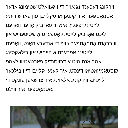
ווירקונג.דעפּענדינג אויף דיין געוואלט שטימונג אָדער
אַטמאָספער, איר קענען אויסקלייַבן פון פאַרשידענע
לייטינג יפעקץ, אַזאַ ווי פאַרביק אָדער וואַרעם
ליכט.פאַרביק לייטינג אָפפערס אַ שטיפעריש און
וויבראַנט אַטמאָספער.אויף די אנדערע האַנט, וואַרעם
לייטינג אָפפערס אַ היימיש און רילאַקסינג
אַמביאַנס.מיט אַ דרויסנדיק פּאָרטאַטיוו לאָמפּ
קוסטאָמיזאַטיאָן דינסט, איר קענען קלייַבן דיין בילכער
לייטינג ווירקונג, אַלאַוינג איר צו שאַפֿן פּונקט די
אַטמאָספער איר ווילט.