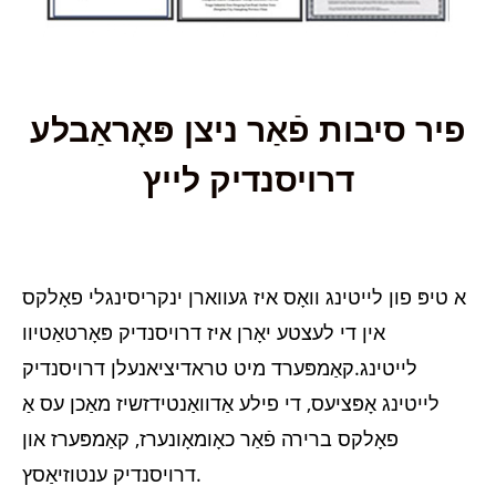
פיר סיבות פֿאַר ניצן פּאָראַבלע
דרויסנדיק לייץ
א טיפּ פון לייטינג וואָס איז געווארן ינקריסינגלי פאָלקס
אין די לעצטע יאָרן איז דרויסנדיק פּאָרטאַטיוו
לייטינג.קאַמפּערד מיט טראדיציאנעלן דרויסנדיק
לייטינג אָפּציעס, די פילע אַדוואַנטידזשיז מאַכן עס אַ
פאָלקס ברירה פֿאַר כאָומאָונערז, קאַמפּערז און
דרויסנדיק ענטוזיאַסץ.