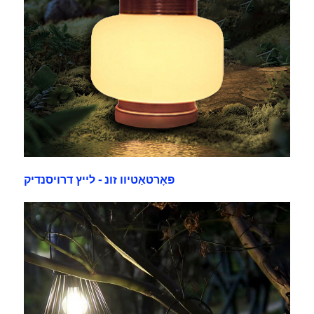
פּאָרטאַטיוו זונ - לייץ דרויסנדיק