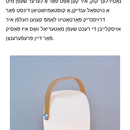
נאַטירלעך קוק, איר קען אַפּט פֿאַר אַ לעדער שעפּן מיט
אַ נויטפאַל ענדיקן.אַ קוסטאָמיזאַטיאָן דינסט פֿאַר
דרויסנדיק פּאָרטאַטיוו לאָמפּ קענען העלפֿן איר
אויסקלייַבן די רעכט שעפּן מאַטעריאַל וואָס איז פּאַסיק
פֿאַר דיין פּרעפֿערענצן.