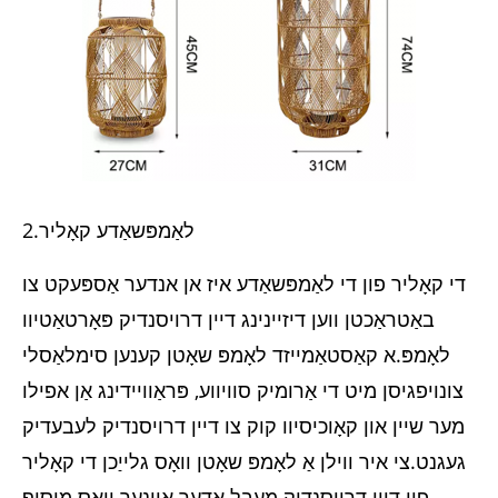
2.לאַמפּשאַדע קאָליר
די קאָליר פון די לאַמפּשאַדע איז אן אנדער אַספּעקט צו
באַטראַכטן ווען דיזיינינג דיין דרויסנדיק פּאָרטאַטיוו
לאָמפּ.א קאַסטאַמייזד לאָמפּ שאָטן קענען סימלאַסלי
צונויפגיסן מיט די אַרומיק סוויווע, פּראַוויידינג אַן אפילו
מער שיין און קאָוכיסיוו קוק צו דיין דרויסנדיק לעבעדיק
געגנט.צי איר ווילן אַ לאָמפּ שאָטן וואָס גלייַכן די קאָליר
פון דיין דרויסנדיק מעבל אָדער איינער וואָס מוסיף