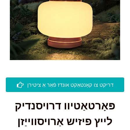
דריקט צו קאָנטאַקט אונדז פֿאַר אַ ציטירן
פּאָרטאַטיוו דרויסנדיק
לייץ פיזיש אַרויסווייַזן