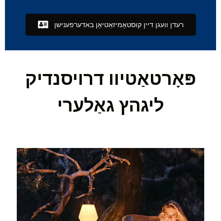
רעדן וועגן דיין קוסטאָמיזאַטיאָן באדערפענישן
פּאָרטאַטיוו דרויסנדיק
ליגהץ גאַלערי