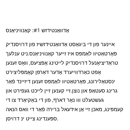
אַדוואַנטידזש #1: קאַנוויניאַנס
איינער פון די ביגאַסט אַדוואַנטידזשיז פון דרויסנדיק
פּאָרטאַטיוו לאַמפּס איז זייער קאַנוויניאַנס.ניט ענלעך
טראַדיציאָנעל דרויסנדיק לייטינג אָפּציעס, וואָס זענען
אָפט כאַרדווייערד אָדער דאַרפן קאָמפּליצירט
ינסטאַלירונג, פּאָרטאַטיוו לאַמפּס זענען דיזיינד פֿאַר
גרינג סעטאַפּ און נוצן.זיי קענען זיין לייכט געפירט און
געשטעלט ווו נאָר דארף, פון די באַקיאַרד צו די
קעמפּינג, מאכן זיי אַן אידעאל ברירה פֿאַר די וואס הנאה
ספּענדינג צייט ינ דרויסן.