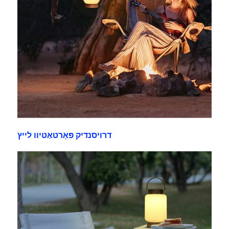
דרויסנדיק פּאָרטאַטיוו לייץ