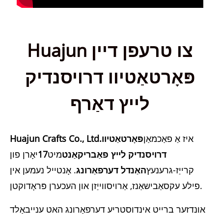
Huajun צו טרעפן דיין
פּאָרטאַטיוו דרויסנדיק
לייץ דאַרף
איז אַ פאַכמאַן
פּאָרטאַטיוו
Huajun Crafts Co., Ltd.
דרויסנדיק לייץ פאַבריקאַנט
מיט
17
יאָרן פון
קרייַז-גרענעץ
האַנדל דערפאַרונג
. אָנטייל נעמען אין
פילע עקסאַבישאַנז, אַרויסווייַזן און העכערן פּראָדוקטן.
אונדזער ברייט אינדוסטריע דערפאַרונג האט ענייבאַלד