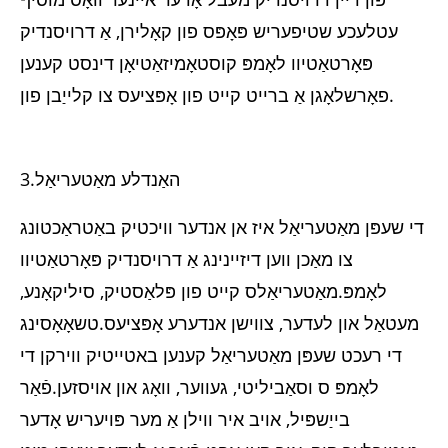
עטלעכע שטיפעריש פּאָפּס פון קאָלירן, אַ דרויסנדיק
פּאָרטאַטיוו לאָמפּ קוסטאָמיזאַטיאָן דינסט קענען
פאָרשלאָגן אַ ברייט קייט פון אָפּציעס צו קלייַבן פון.
3.האַנדלע מאַטעריאַל
די שעפּן מאַטעריאַל איז אן אנדער וויכטיק באַטראַכטונג
צו מאַכן ווען דיזיינינג אַ דרויסנדיק פּאָרטאַטיוו
לאָמפּ.מאַטעריאַלס קייט פון פּלאַסטיק, סיליקאָנע,
מעטאַל און לעדער, צווישן אנדערע אָפּציעס.טשאָאָסינג
די רעכט שעפּן מאַטעריאַל קענען באטייטיק ווירקן די
לאָמפּ ס וסאַביליטי, געווער, וואָג און אויסזען.פֿאַר
בייַשפּיל, אויב איר ווילן אַ מער פּויעריש אָדער