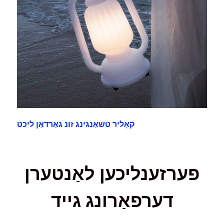
קאָליר טשאַנגינג זונ גאַרדאַן ליכט
פערזענליכען לאַנטערן
דערפאַרונג גייד