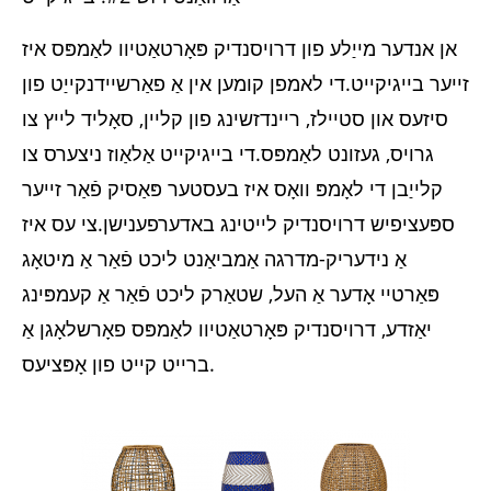
אן אנדער מייַלע פון ​​דרויסנדיק פּאָרטאַטיוו לאַמפּס איז
זייער בייגיקייט.די לאמפן קומען אין אַ פאַרשיידנקייַט פון
סיזעס און סטיילז, ריינדזשינג פון קליין, סאָליד לייץ צו
גרויס, געזונט לאַמפּס.די בייגיקייט אַלאַוז ניצערס צו
קלייַבן די לאָמפּ וואָס איז בעסטער פּאַסיק פֿאַר זייער
ספּעציפיש דרויסנדיק לייטינג באדערפענישן.צי עס איז
אַ נידעריק-מדרגה אַמביאַנט ליכט פֿאַר אַ מיטאָג
פּאַרטיי אָדער אַ העל, שטאַרק ליכט פֿאַר אַ קעמפּינג
יאַזדע, דרויסנדיק פּאָרטאַטיוו לאַמפּס פאָרשלאָגן אַ
ברייט קייט פון אָפּציעס.