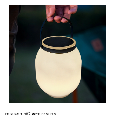
אַדוואַנטידזש #2: בייגיקייט