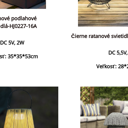
nové podlahové
idlá-HJ0227-16A
Čierne ratanové svietid
DC 5V, 2W
DC 5,5V
sť: 35*35*53cm
Veľkosť: 28