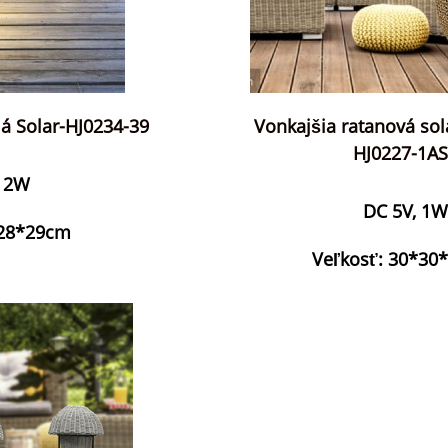
lá Solar-HJ0234-39
Vonkajšia ratanová so
HJ0227-1AS
, 2W
DC 5V, 1W
*28*29cm
Veľkosť: 30*30