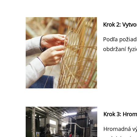
Krok 2: Vytv
Podľa požiad
obdržaní fyzi
Krok 3: Hro
Hromadná výr