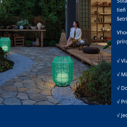
Solá
tieň
šetr
Vhod
prír
√ Vl
√ M
√ Do
√ Pr
√ J