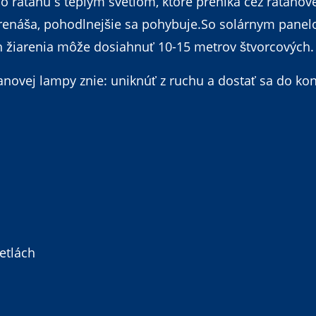
o ratanu s teplým svetlom, ktoré preniká cez ratanové
 prenáša, pohodlnejšie sa pohybuje.So solárnym pane
ah žiarenia môže dosiahnuť 10-15 metrov štvorcových.
novej lampy znie: uniknúť z ruchu a dostať sa do kon
etlách