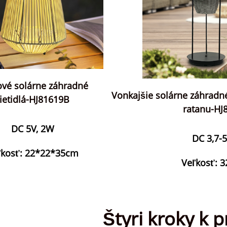
vé solárne záhradné
Vonkajšie solárne záhradné
ietidlá-HJ81619B
ratanu-HJ
DC 5V, 2W
DC 3,7-
ľkosť: 22*22*35cm
Veľkosť: 
Štyri kroky k 