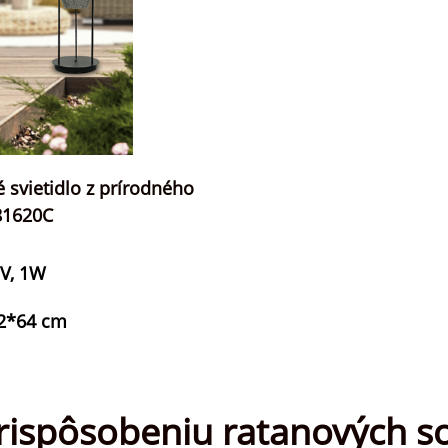
 svietidlo z prírodného
81620C
5V, 1W
32*64 cm
prispôsobeniu ratanových so