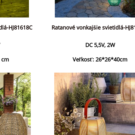
dlá-HJ81618C
Ratanové vonkajšie svietidlá-HJ
W
DC 5,5V, 2W
5 cm
Veľkosť: 26*26*40cm