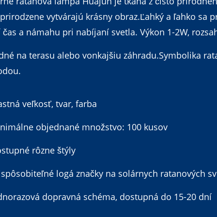
rne ratanová lampa Huajun je tkaná z čisto prírodnéh
 prirodzene vytvárajú krásny obraz.Ľahký a ľahko sa
í čas a námahu pri nabíjaní svetla. Výkon 1-2W, rozs
né na terasu alebo vonkajšiu záhradu.Symbolika rata
odou.
astná veľkosť, tvar, farba
inimálne objednané množstvo: 100 kusov
stupné rôzne štýly
ispôsobiteľné logá značky na solárnych ratanových sv
ednorazová dopravná schéma, dostupná do 15-20 dní