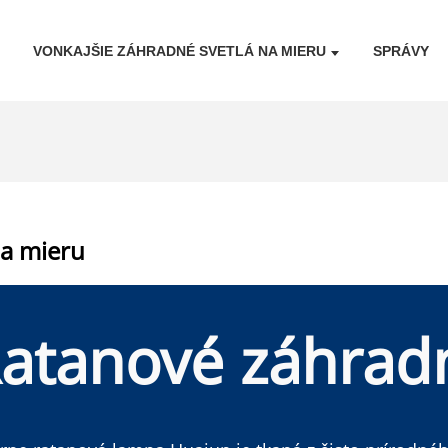
VONKAJŠIE ZÁHRADNÉ SVETLÁ NA MIERU
SPRÁVY
na mieru
atanové záhradn