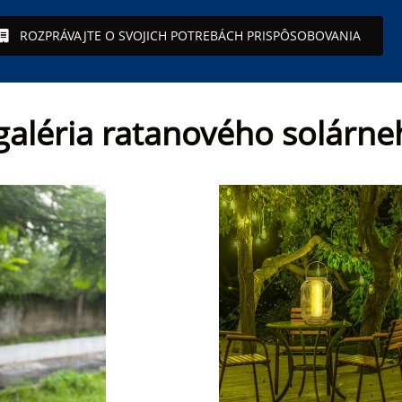
ROZPRÁVAJTE O SVOJICH POTREBÁCH PRISPÔSOBOVANIA
galéria ratanového solárne