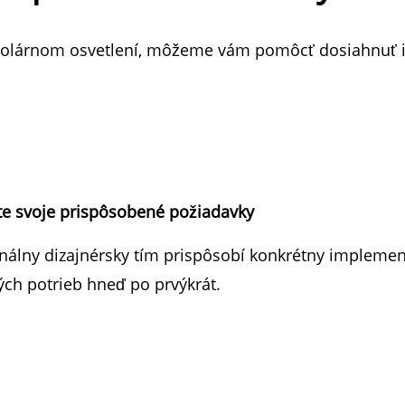
olárnom osvetlení, môžeme vám pomôcť dosiahnuť ich
jte svoje prispôsobené požiadavky
nálny dizajnérsky tím prispôsobí konkrétny implemen
ch potrieb hneď po prvýkrát.