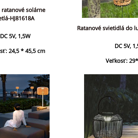
 ratanové solárne
etlá-HJ81618A
Ratanové svietidlá do 
DC 5V, 1,5W
DC 5V, 1
sť: 24,5 * 45,5 cm
Veľkosť: 29