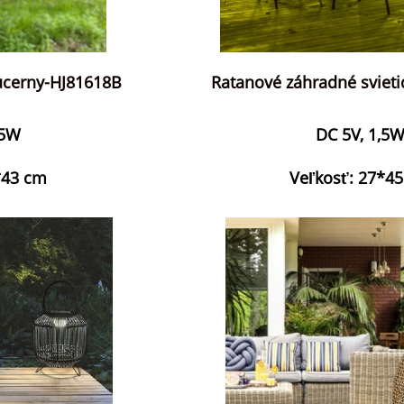
lucerny-HJ81618B
Ratanové záhradné svieti
,5W
DC 5V, 1,5
*43 cm
Veľkosť: 27*4