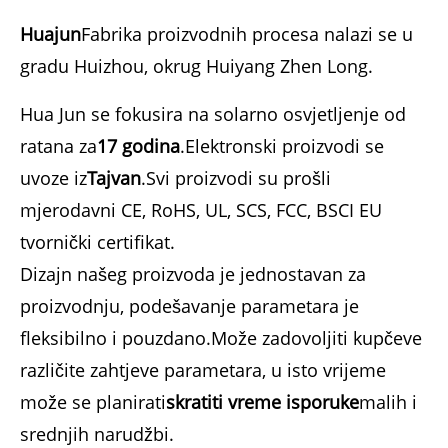
Huajun
Fabrika proizvodnih procesa nalazi se u
gradu Huizhou, okrug Huiyang Zhen Long.
Hua Jun se fokusira na solarno osvjetljenje od
ratana za
17 godina
.Elektronski proizvodi se
uvoze iz
Tajvan
.Svi proizvodi su prošli
mjerodavni CE, RoHS, UL, SCS, FCC, BSCI EU
tvornički certifikat.
Dizajn našeg proizvoda je jednostavan za
proizvodnju, podešavanje parametara je
fleksibilno i pouzdano.Može zadovoljiti kupčeve
različite zahtjeve parametara, u isto vrijeme
može se planirati
skratiti vreme isporuke
malih i
srednjih narudžbi.