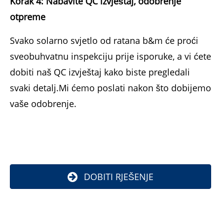
Korak 4: Nabavite QC izvještaj, odobrenje
otpreme
Svako solarno svjetlo od ratana b&m će proći
sveobuhvatnu inspekciju prije isporuke, a vi ćete
dobiti naš QC izvještaj kako biste pregledali
svaki detalj.Mi ćemo poslati nakon što dobijemo
vaše odobrenje.
DOBITI RJEŠENJE