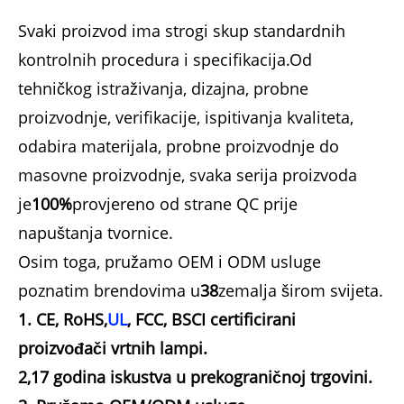
Svaki proizvod ima strogi skup standardnih
kontrolnih procedura i specifikacija.Od
tehničkog istraživanja, dizajna, probne
proizvodnje, verifikacije, ispitivanja kvaliteta,
odabira materijala, probne proizvodnje do
masovne proizvodnje, svaka serija proizvoda
je
100%
provjereno od strane QC prije
napuštanja tvornice.
Osim toga, pružamo OEM i ODM usluge
poznatim brendovima u
38
zemalja širom svijeta.
1. CE, RoHS,
UL
, FCC, BSCI certificirani
proizvođači vrtnih lampi.
2,17 godina iskustva u prekograničnoj trgovini.