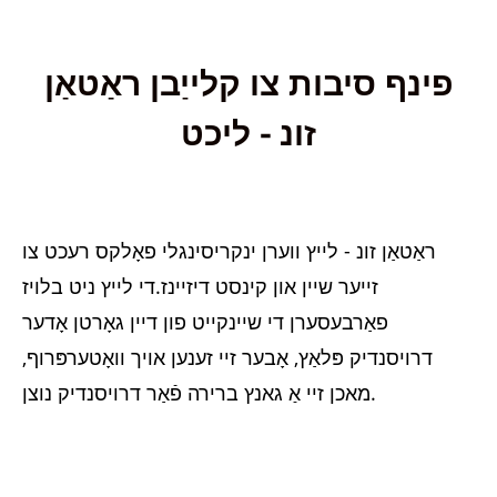
פינף סיבות צו קלייַבן ראַטאַן
זונ - ליכט
ראַטאַן זונ - לייץ ווערן ינקריסינגלי פאָלקס רעכט צו
זייער שיין און קינסט דיזיינז.די לייץ ניט בלויז
פאַרבעסערן די שיינקייט פון דיין גאָרטן אָדער
דרויסנדיק פּלאַץ, אָבער זיי זענען אויך וואָטערפּרוף,
מאכן זיי אַ גאנץ ברירה פֿאַר דרויסנדיק נוצן.