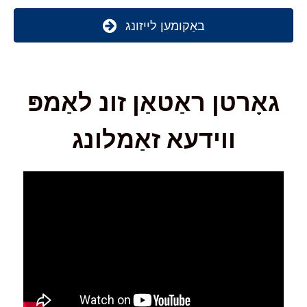
באַקומען לייזונג
גאָרטן ראַטאַן זונ לאַמפּ
ווידעא זאַמלונג