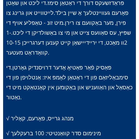
פּראַדזשעקס דורך די ראַטאַן סימז.די ליכט און שאָטן
פאָרעם געוויינטלעך אַ שיין בילד.לייטווייט און גרינג צו
פירן, מער באַקוועם צו רירן.מיט זונ - טאַפליע אויף די
שפּיץ, עס סאַוועס צייט און מי צו באַשולדיקן די ליכט.1-
2וו מאַכט, די יריידייישאַן קייט קענען דערגרייכן 10-15
קוואַדראַט מעטער.
פּאַסיק פֿאַר פּאַטיאָ אָדער דרויסנדיק גאָרטן.די
סימבאַליזאַם פון די ראַטאַן לאָמפּ איז: אַנטלויפן פון די
כאַסאַל און האַוועניש און באַקומען אין קאָנטאַקט מיט די
נאַטור.
√ מנהג גרייס, פאָרעם, קאָליר
√ מינימום סדר קוואַנטיטי: 100 ברעקלעך