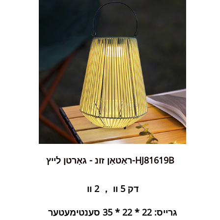
ראַטאַן זונ - גאָרטן לייץ-HJ81619B
דק 5 וו ， 2 וו
גרייס: 22 * ​​22 * ​​35 סענטימעטער