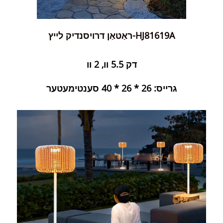
ראַטאַן דרויסנדיק לייץ-HJ81619A
דק 5.5 וו, 2 וו
גרייס: 26 * 26 * 40 סענטימעטער