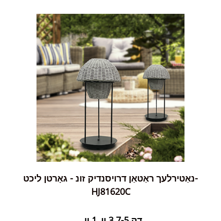
נאַטירלעך ראַטאַן דרויסנדיק זונ - גאָרטן ליכט-
HJ81620C
דק 3.7-5 וו, 1 וו