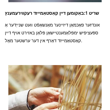
שריט 1:
באַקומען דיין קאַסטאַמייזד רעקווירעמענץ
אונדזער פאַכמאַן דיזיינער מאַנשאַפֿט וועט שנייַדער אַ
ספּעציפיש ימפּלאַמענטיישאַן פּלאַן באזירט אויף דיין
קאַסטאַמייזד דאַרף אין דער ערשטער מאָל.