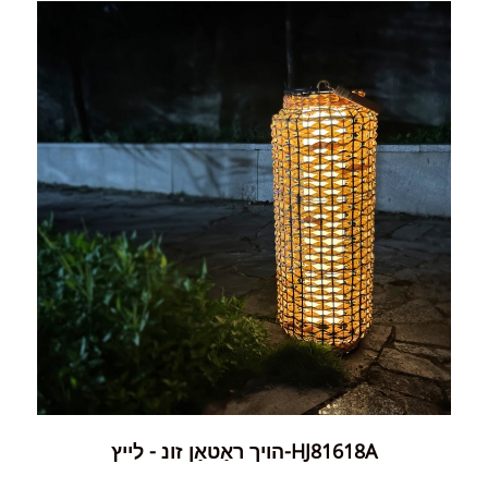
הויך ראַטאַן זונ - לייץ-HJ81618A