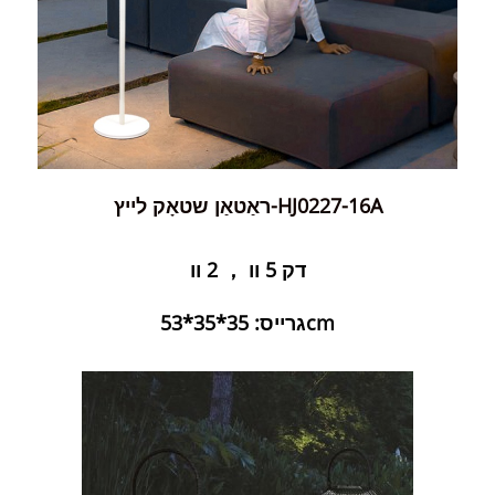
ראַטאַן שטאָק לייץ-HJ0227-16A
דק 5 וו ， 2 וו
גרייס: 35*35*53cm