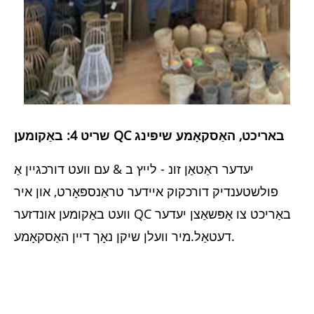
שריט 4: באַקומען QC באריכט, האַסקאָמע שיפּינג
יעדער ראַטאַן זונ - לייץ ב & עם וועט דורכגיין אַ
פולשטענדיק דורכקוק איידער טראַנספּאָרט, און איר
וועט באַקומען אונדזער QC באַריכט צו אָפּשאַצן יעדער
דעטאַל.מיר וועלן שיקן נאָך דיין האַסקאָמע.