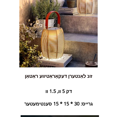
זונ לאַנטערן דעקאָראַטיווע ראַטאַן
דק 5 וו, 1.5 וו
גרייס: 30 * 15 * 15 סענטימעטער