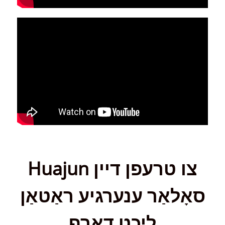
Huajun צו טרעפן דיין
סאָלאַר ענערגיע ראַטאַן
ליכט דאַרף