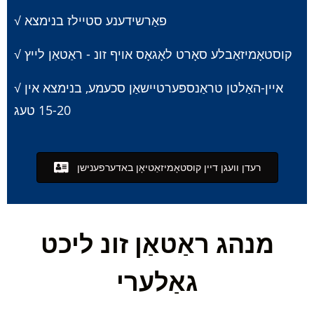
√ פאַרשידענע סטיילז בנימצא
√ קוסטאָמיזאַבלע סאָרט לאָגאָס אויף זונ - ראַטאַן לייץ
√ איין-האַלטן טראַנספּערטיישאַן סכעמע, בנימצא אין
15-20 טעג
רעדן וועגן דיין קוסטאָמיזאַטיאָן באדערפענישן
מנהג ראַטאַן זונ ליכט
גאַלערי