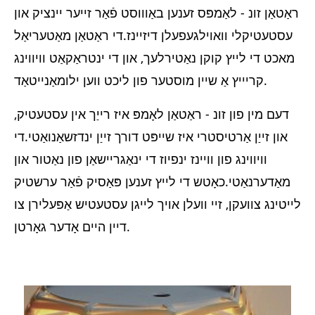
ראַטאַן זונ - לאַמפּס זענען באַוווסט פֿאַר זייער יינציק און
עסטעטיקלי וואוילגעפעלן דיזיינז.די ראַטאַן מאַטעריאַל
מאכט די לייץ קוקן נאַטירלעך, און די ינטראַקאַט וויווינג
קריייץ אַ שיין מוסטער פון ליכט ווען ילומאַנייטאַד.
דעם מין פון זונ - ראַטאַן לאָמפּ איז רייַך אין עסטעטיק,
און זייַן אַרטיסטרי איז שייפּט דורך זייַן ינדזשאַנואַטי.די
וויווינג פון וויינז ינפיוז די ינאַגריישאַן פון נאַטור און
מאַדערנאַטי.כאָטש די לייץ זענען פּאַסיק פֿאַר ערשטיק
לייטינג צוועקן, זיי וועלן אויך לייגן עסטעטיש אַפּעלירן צו
דיין היים אָדער גאָרטן.