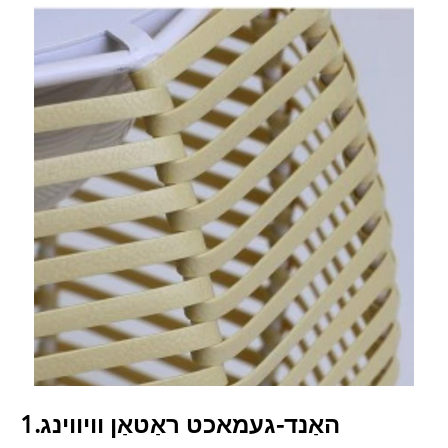
1.האַנד-געמאכט ראַטאַן וויווינג