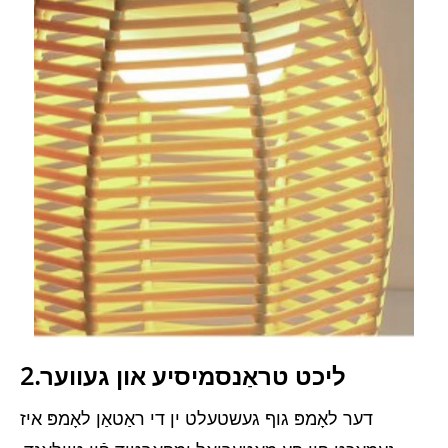
2.ליכט טראַנסמיסיע און געווער
דער לאָמפּ גוף געשטעלט ין די ראַטאַן לאָמפּ איז