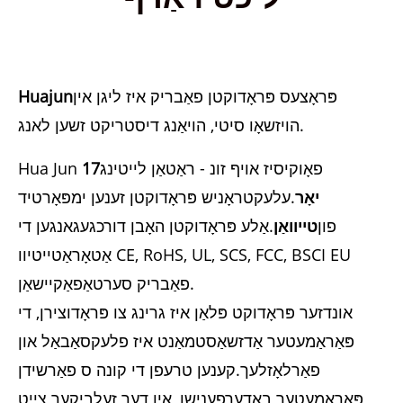
פּראָצעס פּראָדוקטן פאַבריק איז ליגן אין
Huajun
הויזשאָו סיטי, הויאַנג דיסטריקט זשען לאנג.
Hua Jun פאָוקיסיז אויף זונ - ראַטאַן לייטינג
17
יאָר
.עלעקטראָניש פּראָדוקטן זענען ימפּאָרטיד
פון
טייוואַן
.אַלע פּראָדוקטן האָבן דורכגעגאנגען די
אַטאָראַטייטיוו CE, RoHS, UL, SCS, FCC, BSCI EU
פאַבריק סערטאַפאַקיישאַן.
אונדזער פּראָדוקט פּלאַן איז גרינג צו פּראָדוצירן, די
פּאַראַמעטער אַדזשאַסטמאַנט איז פלעקסאַבאַל און
פאַרלאָזלעך.קענען טרעפן די קונה ס פאַרשידן
פּאַראַמעטער באדערפענישן, אין דער זעלביקער צייַט