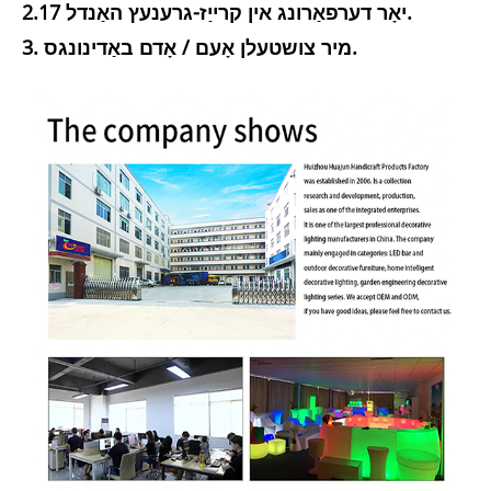
2.17 יאָר דערפאַרונג אין קרייַז-גרענעץ האַנדל.
3. מיר צושטעלן אָעם / אָדם באַדינונגס.