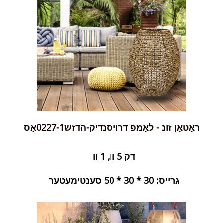
ראַטאַן זונ - לאָמפּ דרויסנדיק-הדזש0227-1אַס
דק 5 וו, 1 וו
גרייס: 30 * 30 * 50 סענטימעטער