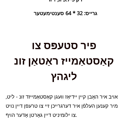
גרייס: 32 * 64 סענטימעטער
פיר סטעפּס צו
קאַסטאַמייז ראַטאַן זונ
ליגהץ
אויב איר האָבן קיין יידיאַז וועגן קאַסטאַמייזד זונ - ליט,
מיר קענען העלפֿן איר דערגרייכן זיי צו טרעפן דיין נויט
צו ילומיניט דיין גאָרטן אָדער הויף.