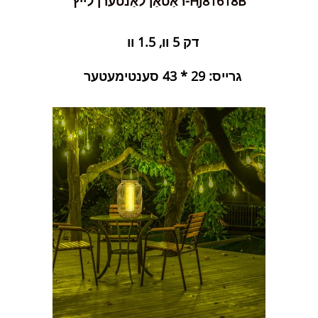
ראַטאַן לאַנטערן לייץ-HJ81618B
דק 5 וו, 1.5 וו
גרייס: 29 * 43 סענטימעטער