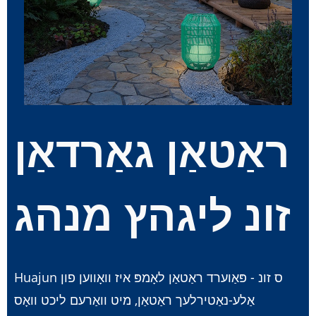
ראַטאַן גאַרדאַן
זונ ליגהץ מנהג
Huajun ס זונ - פּאַוערד ראַטאַן לאָמפּ איז וואָווען פון
אַלע-נאַטירלעך ראַטאַן, מיט וואַרעם ליכט וואָס