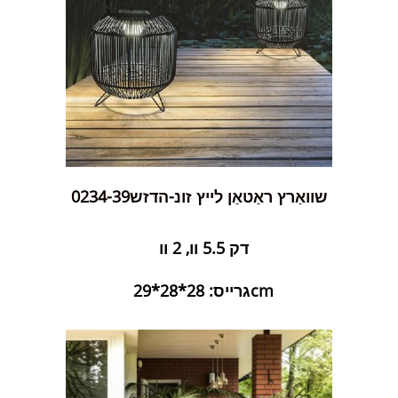
שוואַרץ ראַטאַן לייץ זונ-הדזש0234-39
דק 5.5 וו, 2 וו
גרייס: 28*28*29cm