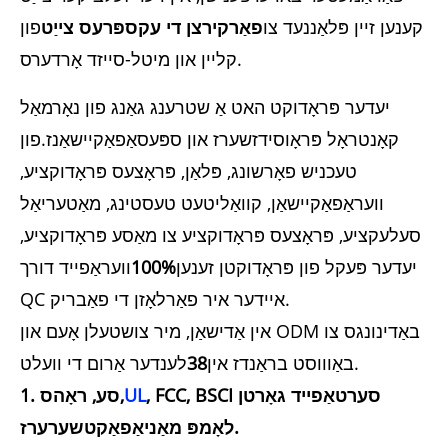
קענען זיין פּלאַננעד צו
פאַרקירצן די עקספּרעס צייַט
פון
קליין און מיטל-סייזד אָרדערס.
יעדער פּראָדוקט האט אַ שטרענג גאַנג פון נאָרמאַל
קאָנטראָל פּראָוסידזשערז און ספּעסאַפאַקיישאַנז.פון
טעכניש פאָרשונג, פּלאַן, פּראָצעס פּראָדוקציע,
וועראַפאַקיישאַן, קוואַליטעט טעסטינג, מאַטעריאַל
סעלעקציע, פּראָצעס פּראָדוקציע צו מאַסע פּראָדוקציע,
יעדער פּעקל פון פּראָדוקטן זענען
100%
וועראַפייד דורך
QC איידער איר פאַרלאָזן די פאַבריק.
אין אַדישאַן, מיר צושטעלן אָעם און ODM באַדינונגס צו
לענדער אַרום די וועלט.
באַוווסט בראַנדז אין
38
, FCC, BSCI סערטאַפייד גאָרטן
UL
1. סע, ראָהס,
לאָמפּ מאַניאַפאַקטשערערז.