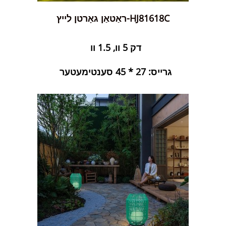
ראַטאַן גאָרטן לייץ-HJ81618C
דק 5 וו, 1.5 וו
גרייס: 27 * 45 סענטימעטער