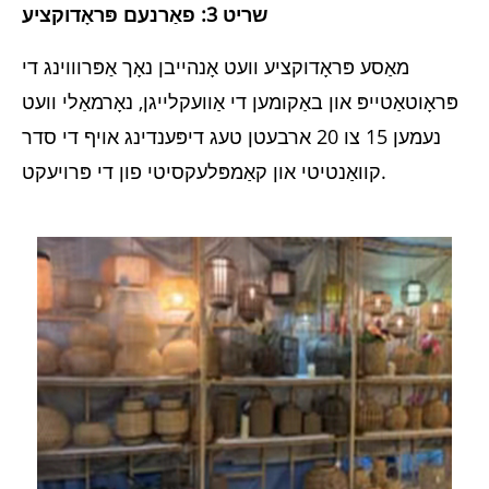
שריט 3: פאַרנעם פּראָדוקציע
מאַסע פּראָדוקציע וועט אָנהייבן נאָך אַפּרוווינג די
פּראָוטאַטייפּ און באַקומען די אַוועקלייגן, נאָרמאַלי וועט
נעמען 15 צו 20 ארבעטן טעג דיפּענדינג אויף די סדר
קוואַנטיטי און קאַמפּלעקסיטי פון די פּרויעקט.