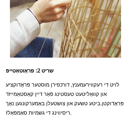
שריט 2: פּראָוטאַטייפּ
לויט די רעקווירעמענץ, דורכפירן מוסטער פּראָדוקציע
און קוואַליטעט טעסטינג פֿאַר דיין קאַסטאַמייזד
פּראָדוקטן.ביטע טשעק און צושטעלן באַמערקונגען נאָך
ריסיווינג די גשמיות סאַמפּאַלז.