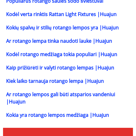
Populiarūs rotango saulės sodo šviestuvai
Kodėl verta rinktis Rattan Light Fixtures |Huajun
Kokių spalvų ir stilių rotango lempos yra |Huajun
Ar rotango lempa tinka naudoti lauke |Huajun
Kodėl rotango medžiaga tokia populiari |Huajun
Kaip prižiūrėti ir valyti rotango lempas |Huajun
Kiek laiko tarnauja rotango lempa |Huajun
Ar rotango lempos gali būti atsparios vandeniui
|Huajun
Kokia yra rotango lempos medžiaga |Huajun