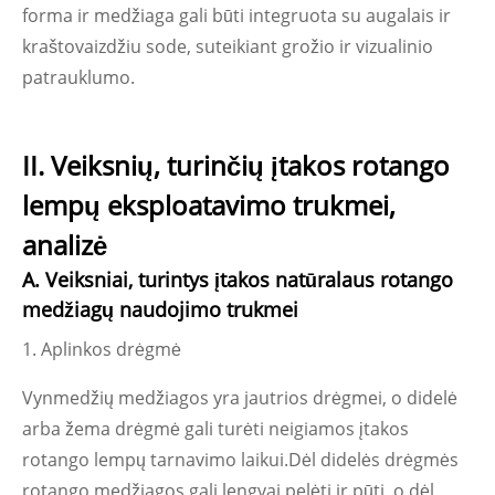
forma ir medžiaga gali būti integruota su augalais ir
kraštovaizdžiu sode, suteikiant grožio ir vizualinio
patrauklumo.
II. Veiksnių, turinčių įtakos rotango
lempų eksploatavimo trukmei,
analizė
A. Veiksniai, turintys įtakos natūralaus rotango
medžiagų naudojimo trukmei
1. Aplinkos drėgmė
Vynmedžių medžiagos yra jautrios drėgmei, o didelė
arba žema drėgmė gali turėti neigiamos įtakos
rotango lempų tarnavimo laikui.Dėl didelės drėgmės
rotango medžiagos gali lengvai pelėti ir pūti, o dėl