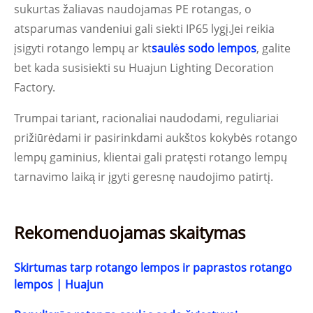
sukurtas žaliavas naudojamas PE rotangas, o
atsparumas vandeniui gali siekti IP65 lygį.Jei reikia
įsigyti rotango lempų ar kt
saulės sodo lempos
, galite
bet kada susisiekti su Huajun Lighting Decoration
Factory.
Trumpai tariant, racionaliai naudodami, reguliariai
prižiūrėdami ir pasirinkdami aukštos kokybės rotango
lempų gaminius, klientai gali pratęsti rotango lempų
tarnavimo laiką ir įgyti geresnę naudojimo patirtį.
Rekomenduojamas skaitymas
Skirtumas tarp rotango lempos ir paprastos rotango
lempos | Huajun