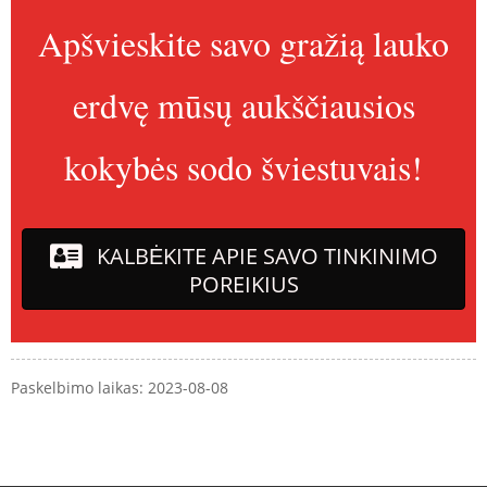
Apšvieskite savo gražią lauko
erdvę mūsų aukščiausios
kokybės sodo šviestuvais!
KALBĖKITE APIE SAVO TINKINIMO
POREIKIUS
Paskelbimo laikas: 2023-08-08