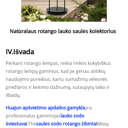
Natūralaus rotango lauko saulės kolektorius
IV.Išvada
Perkant rotango lempas, reikia rinktis kokybiškus
rotango lempų gaminius, kad jie geriau atitiktų
naudojimo poreikius, kartu sumažintų vėlesnės
priežiūros ir keitimo dažnumą, sutaupytų laiko ir
išlaidų.
Huajun apšvietimo apdailos gamykla
yra
profesionalus gamintojas
lauko sodo
šviestuvai
.The
saulės sodo rotango žibintai
Mūsų