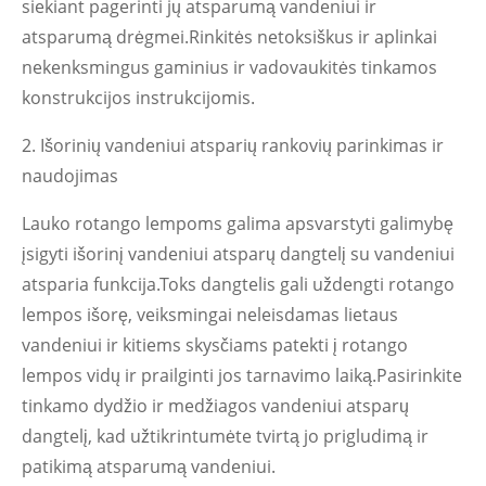
siekiant pagerinti jų atsparumą vandeniui ir
atsparumą drėgmei.Rinkitės netoksiškus ir aplinkai
nekenksmingus gaminius ir vadovaukitės tinkamos
konstrukcijos instrukcijomis.
2. Išorinių vandeniui atsparių rankovių parinkimas ir
naudojimas
Lauko rotango lempoms galima apsvarstyti galimybę
įsigyti išorinį vandeniui atsparų dangtelį su vandeniui
atsparia funkcija.Toks dangtelis gali uždengti rotango
lempos išorę, veiksmingai neleisdamas lietaus
vandeniui ir kitiems skysčiams patekti į rotango
lempos vidų ir prailginti jos tarnavimo laiką.Pasirinkite
tinkamo dydžio ir medžiagos vandeniui atsparų
dangtelį, kad užtikrintumėte tvirtą jo prigludimą ir
patikimą atsparumą vandeniui.