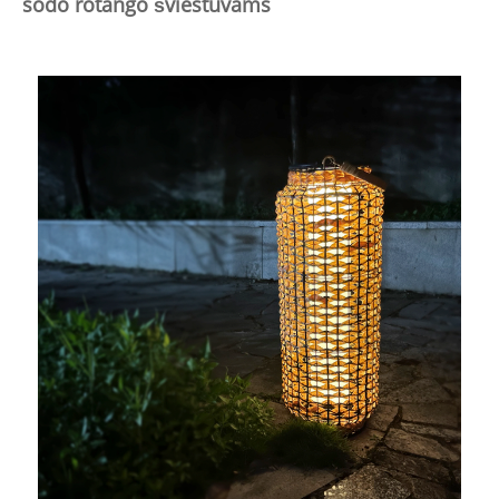
sodo rotango šviestuvams