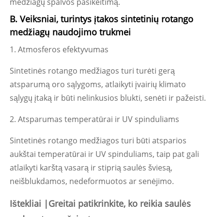
medžiagų spalvos pasikeitimą.
B. Veiksniai, turintys įtakos sintetinių rotango
medžiagų naudojimo trukmei
1. Atmosferos efektyvumas
Sintetinės rotango medžiagos turi turėti gerą
atsparumą oro sąlygoms, atlaikyti įvairių klimato
sąlygų įtaką ir būti nelinkusios blukti, senėti ir pažeisti.
2. Atsparumas temperatūrai ir UV spinduliams
Sintetinės rotango medžiagos turi būti atsparios
aukštai temperatūrai ir UV spinduliams, taip pat gali
atlaikyti karštą vasarą ir stiprią saulės šviesą,
neišblukdamos, nedeformuotos ar senėjimo.
Ištekliai |Greitai patikrinkite, ko reikia saulės