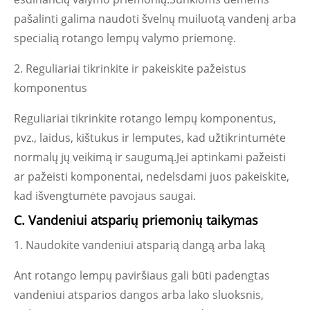
pašalinti galima naudoti švelnų muiluotą vandenį arba
specialią rotango lempų valymo priemonę.
2. Reguliariai tikrinkite ir pakeiskite pažeistus
komponentus
Reguliariai tikrinkite rotango lempų komponentus,
pvz., laidus, kištukus ir lemputes, kad užtikrintumėte
normalų jų veikimą ir saugumą.Jei aptinkami pažeisti
ar pažeisti komponentai, nedelsdami juos pakeiskite,
kad išvengtumėte pavojaus saugai.
C. Vandeniui atsparių priemonių taikymas
1. Naudokite vandeniui atsparią dangą arba laką
Ant rotango lempų paviršiaus gali būti padengtas
vandeniui atsparios dangos arba lako sluoksnis,