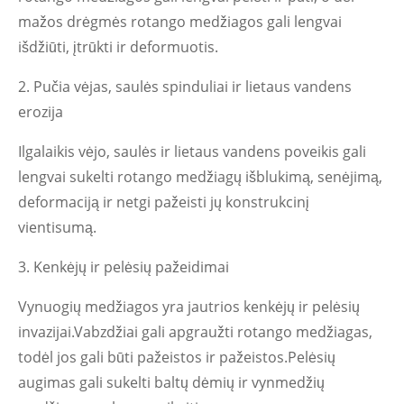
mažos drėgmės rotango medžiagos gali lengvai
išdžiūti, įtrūkti ir deformuotis.
2. Pučia vėjas, saulės spinduliai ir lietaus vandens
erozija
Ilgalaikis vėjo, saulės ir lietaus vandens poveikis gali
lengvai sukelti rotango medžiagų išblukimą, senėjimą,
deformaciją ir netgi pažeisti jų konstrukcinį
vientisumą.
3. Kenkėjų ir pelėsių pažeidimai
Vynuogių medžiagos yra jautrios kenkėjų ir pelėsių
invazijai.Vabzdžiai gali apgraužti rotango medžiagas,
todėl jos gali būti pažeistos ir pažeistos.Pelėsių
augimas gali sukelti baltų dėmių ir vynmedžių