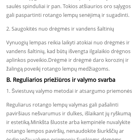
saulės spinduliai ir pan. Tokios atšiaurios oro sąlygos
gali paspartinti rotango lempų senėjimą ir sugadinti.
2. Saugokitės nuo drėgmės ir vandens šaltinių
Vynuogių lempas reikia laikyti atokiai nuo drėgmės ir
vandens šaltinių, kad būtų išvengta ilgalaikio drėgnos
aplinkos poveikio.Drėgmė ir drėgmė daro korozinį ir
žalingą poveikį rotango lempų medžiagoms.
B. Reguliarios priežiūros ir valymo svarba
1. Šviestuvų valymo metodai ir atsargumo priemonės
Reguliarus rotango lempų valymas gali pašalinti
paviršiaus nešvarumus ir dulkes, išlaikant jų ryškumą
ir estetiką.Minkšta šluoste arba kempinėle nuvalykite
rotango lempos paviršių, nenaudokite šiurkščių ar
ėsdinančių valymo priemonių.Sunkioms dėmėms