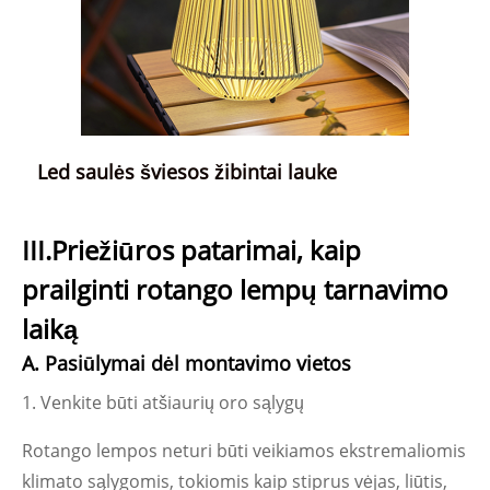
Led saulės šviesos žibintai lauke
III.Priežiūros patarimai, kaip
prailginti rotango lempų tarnavimo
laiką
A. Pasiūlymai dėl montavimo vietos
1. Venkite būti atšiaurių oro sąlygų
Rotango lempos neturi būti veikiamos ekstremaliomis
klimato sąlygomis, tokiomis kaip stiprus vėjas, liūtis,