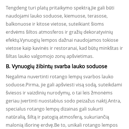
Tengdeng turi platų pritaikymo spektrą.Jie gali būti
naudojami lauko soduose, kiemuose, terasose,
balkonuose ir kitose vietose, suteikiant šioms
erdvėms šiltos atmosferos ir gražių dekoratyvinių
efektų.Vynuogių lempos dažnai naudojamos tokiose
vietose kaip kavinės ir restoranai, kad būtų minkštas ir
šiltas lauko valgomojo zonų apšvietimas.
B. Vynuogių žibintų svarba lauko soduose
Negalima nuvertinti rotango lempų svarbos lauko
soduose.Pirma, jie gali apšviesti visą sodą, suteikdami
šviesos ir vaizdinių nurodymų, o tai leis žmonėms
geriau įvertinti nuostabius sodo peizažus naktį.Antra,
specialus rotango lempų dizainas gali sukurti
natūralią, šiltą ir patogią atmosferą, sukuriančią
malonią išorinę erdvę.Be to, unikali rotango lempos