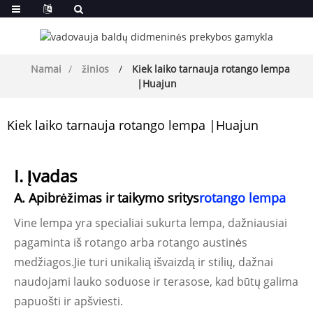
Namai
žinios
Kiek laiko tarnauja rotango lempa
|Huajun
Kiek laiko tarnauja rotango lempa |Huajun
I. Įvadas
A. Apibrėžimas ir taikymo sritys
rotango lempa
Vine lempa yra specialiai sukurta lempa, dažniausiai
pagaminta iš rotango arba rotango austinės
medžiagos.Jie turi unikalią išvaizdą ir stilių, dažnai
naudojami lauko soduose ir terasose, kad būtų galima
papuošti ir apšviesti.