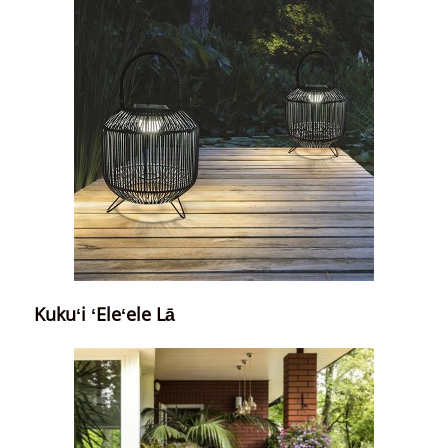
Kukuʻi ʻEleʻele Lā