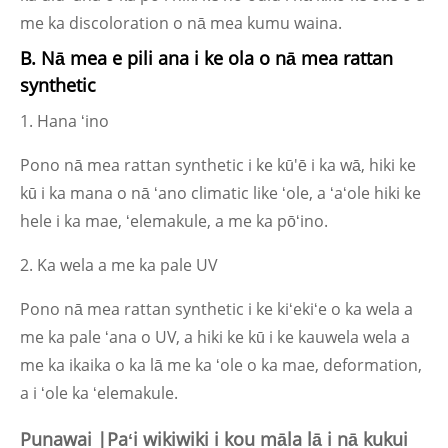
me ka discoloration o nā mea kumu waina.
B. Nā mea e pili ana i ke ola o nā mea rattan
synthetic
1. Hana ʻino
Pono nā mea rattan synthetic i ke kū'ē i ka wā, hiki ke
kū i ka mana o nā ʻano climatic like ʻole, a ʻaʻole hiki ke
hele i ka mae, ʻelemakule, a me ka pōʻino.
2. Ka wela a me ka pale UV
Pono nā mea rattan synthetic i ke kiʻekiʻe o ka wela a
me ka pale ʻana o UV, a hiki ke kū i ke kauwela wela a
me ka ikaika o ka lā me ka ʻole o ka mae, deformation,
a i ʻole ka ʻelemakule.
Punawai |Paʻi wikiwiki i kou māla lā i nā kukui