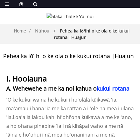
Home
Nūhou
Pehea ka lōʻihi o ke ola o ke kukui
rotana |Huajun
Pehea ka lōʻihi o ke ola o ke kukui rotana |Huajun
I. Hoolauna
A. Wehewehe a me ka noi kahua o
kukui rotana
ʻO ke kukui waina he kukui i hoʻolālā kūikawā ʻia,
maʻamau i hana ʻia me ka rattan a i ʻole nā ​​mea i ulana
ʻia.Loaʻa iā lākou kahi hiʻohiʻona kūikawā a me ke ʻano,
a hoʻohana pinepine ʻia i nā kīhāpai waho a me nā
ʻāina e hoʻohui i nā mea hoʻonaninani a me nā