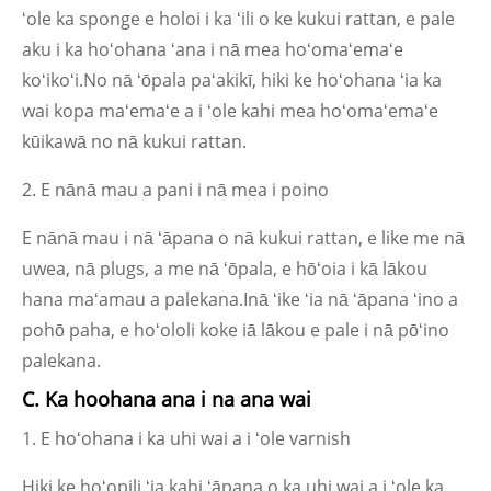
ʻole ka sponge e holoi i ka ʻili o ke kukui rattan, e pale
aku i ka hoʻohana ʻana i nā mea hoʻomaʻemaʻe
koʻikoʻi.No nā ʻōpala paʻakikī, hiki ke hoʻohana ʻia ka
wai kopa maʻemaʻe a i ʻole kahi mea hoʻomaʻemaʻe
kūikawā no nā kukui rattan.
2. E nānā mau a pani i nā mea i poino
E nānā mau i nā ʻāpana o nā kukui rattan, e like me nā
uwea, nā plugs, a me nā ʻōpala, e hōʻoia i kā lākou
hana maʻamau a palekana.Inā ʻike ʻia nā ʻāpana ʻino a
pohō paha, e hoʻololi koke iā lākou e pale i nā pōʻino
palekana.
C. Ka hoohana ana i na ana wai
1. E hoʻohana i ka uhi wai a i ʻole varnish
Hiki ke hoʻopili ʻia kahi ʻāpana o ka uhi wai a i ʻole ka