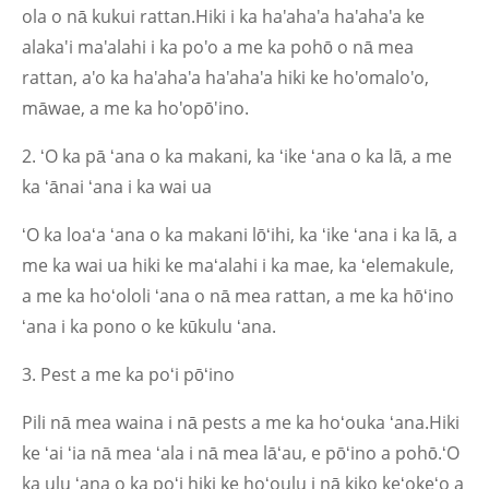
ola o nā kukui rattan.Hiki i ka ha'aha'a ha'aha'a ke
alaka'i ma'alahi i ka po'o a me ka pohō o nā mea
rattan, a'o ka ha'aha'a ha'aha'a hiki ke ho'omalo'o,
māwae, a me ka ho'opō'ino.
2. ʻO ka pā ʻana o ka makani, ka ʻike ʻana o ka lā, a me
ka ʻānai ʻana i ka wai ua
ʻO ka loaʻa ʻana o ka makani lōʻihi, ka ʻike ʻana i ka lā, a
me ka wai ua hiki ke maʻalahi i ka mae, ka ʻelemakule,
a me ka hoʻololi ʻana o nā mea rattan, a me ka hōʻino
ʻana i ka pono o ke kūkulu ʻana.
3. Pest a me ka poʻi pōʻino
Pili nā mea waina i nā pests a me ka hoʻouka ʻana.Hiki
ke ʻai ʻia nā mea ʻala i nā mea lāʻau, e pōʻino a pohō.ʻO
ka ulu ʻana o ka poʻi hiki ke hoʻoulu i nā kiko keʻokeʻo a