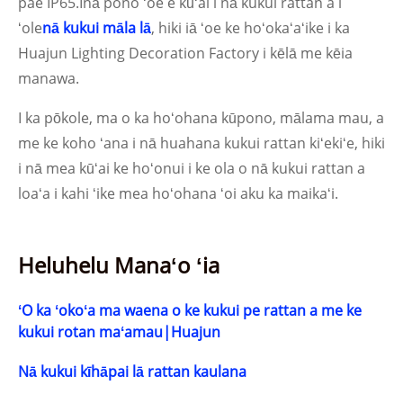
pae IP65.Inā pono ʻoe e kūʻai i nā kukui rattan a i
ʻole
nā kukui māla lā
, hiki iā ʻoe ke hoʻokaʻaʻike i ka
Huajun Lighting Decoration Factory i kēlā me kēia
manawa.
I ka pōkole, ma o ka hoʻohana kūpono, mālama mau, a
me ke koho ʻana i nā huahana kukui rattan kiʻekiʻe, hiki
i nā mea kūʻai ke hoʻonui i ke ola o nā kukui rattan a
loaʻa i kahi ʻike mea hoʻohana ʻoi aku ka maikaʻi.
Heluhelu Manaʻo ʻia
ʻO ka ʻokoʻa ma waena o ke kukui pe rattan a me ke
kukui rotan maʻamau|Huajun
Nā kukui kīhāpai lā rattan kaulana