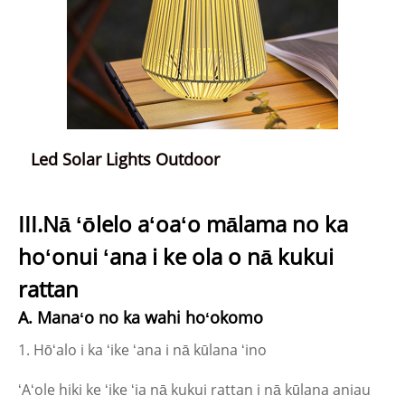
Led Solar Lights Outdoor
III.Nā ʻōlelo aʻoaʻo mālama no ka
hoʻonui ʻana i ke ola o nā kukui
rattan
A. Manaʻo no ka wahi hoʻokomo
1. Hōʻalo i ka ʻike ʻana i nā kūlana ʻino
ʻAʻole hiki ke ʻike ʻia nā kukui rattan i nā kūlana aniau