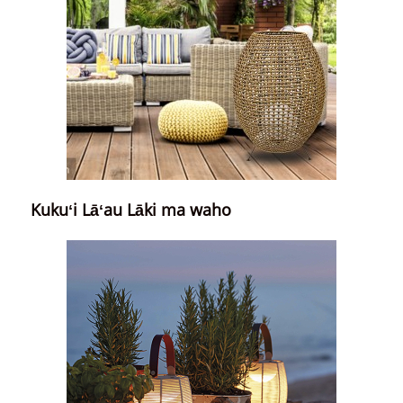
Kukuʻi Lāʻau Lāki ma waho