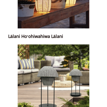
Lālani Hoʻohiwahiwa Lālani