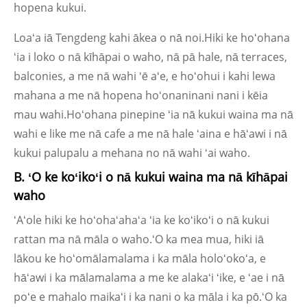
hopena kukui.
Loaʻa iā Tengdeng kahi ākea o nā noi.Hiki ke hoʻohana
ʻia i loko o nā kīhāpai o waho, nā pā hale, nā terraces,
balconies, a me nā wahi ʻē aʻe, e hoʻohui i kahi lewa
mahana a me nā hopena hoʻonaninani nani i kēia
mau wahi.Hoʻohana pinepine ʻia nā kukui waina ma nā
wahi e like me nā cafe a me nā hale ʻaina e hāʻawi i nā
kukui palupalu a mehana no nā wahi ʻai waho.
B. ʻO ke koʻikoʻi o nā kukui waina ma nā kīhāpai
waho
ʻAʻole hiki ke hoʻohaʻahaʻa ʻia ke koʻikoʻi o nā kukui
rattan ma nā māla o waho.ʻO ka mea mua, hiki iā
lākou ke hoʻomālamalama i ka māla holoʻokoʻa, e
hāʻawi i ka mālamalama a me ke alakaʻi ʻike, e ʻae i nā
poʻe e mahalo maikaʻi i ka nani o ka māla i ka pō.ʻO ka