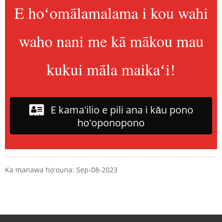
E hoʻomālamalama i kou wahi
waho nani me kā mākou mau
kukui māla maikaʻi!
E kamaʻilio e pili ana i kāu pono
hoʻoponopono
Ka manawa hoʻouna: Sep-08-2023