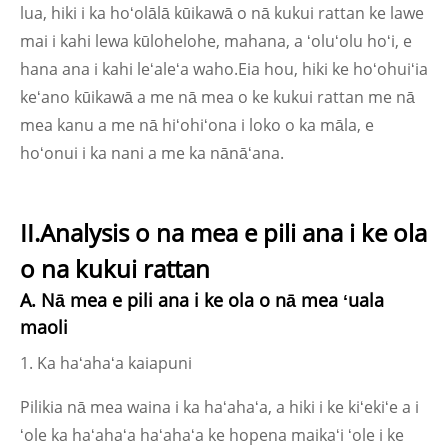
lua, hiki i ka hoʻolālā kūikawā o nā kukui rattan ke lawe
mai i kahi lewa kūlohelohe, mahana, a ʻoluʻolu hoʻi, e
hana ana i kahi leʻaleʻa waho.Eia hou, hiki ke hoʻohuiʻia
keʻano kūikawā a me nā mea o ke kukui rattan me nā
mea kanu a me nā hiʻohiʻona i loko o ka māla, e
hoʻonui i ka nani a me ka nānāʻana.
II.Analysis o na mea e pili ana i ke ola
o na kukui rattan
A. Nā mea e pili ana i ke ola o nā mea ʻuala
maoli
1. Ka haʻahaʻa kaiapuni
Pilikia nā mea waina i ka haʻahaʻa, a hiki i ke kiʻekiʻe a i
ʻole ka haʻahaʻa haʻahaʻa ke hopena maikaʻi ʻole i ke