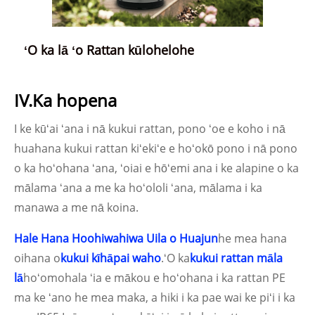
ʻO ka lā ʻo Rattan kūlohelohe
IV.Ka hopena
I ke kūʻai ʻana i nā kukui rattan, pono ʻoe e koho i nā
huahana kukui rattan kiʻekiʻe e hoʻokō pono i nā pono
o ka hoʻohana ʻana, ʻoiai e hōʻemi ana i ke alapine o ka
mālama ʻana a me ka hoʻololi ʻana, mālama i ka
manawa a me nā koina.
Hale Hana Hoohiwahiwa Uila o Huajun
he mea hana
oihana o
kukui kīhāpai waho
.ʻO ka
kukui rattan māla
lā
hoʻomohala ʻia e mākou e hoʻohana i ka rattan PE
ma ke ʻano he mea maka, a hiki i ka pae wai ke piʻi i ka