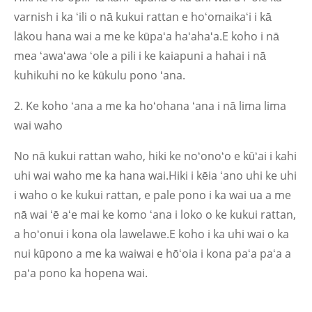
varnish i ka ʻili o nā kukui rattan e hoʻomaikaʻi i kā
lākou hana wai a me ke kūpaʻa haʻahaʻa.E koho i nā
mea ʻawaʻawa ʻole a pili i ke kaiapuni a hahai i nā
kuhikuhi no ke kūkulu pono ʻana.
2. Ke koho ʻana a me ka hoʻohana ʻana i nā lima lima
wai waho
No nā kukui rattan waho, hiki ke noʻonoʻo e kūʻai i kahi
uhi wai waho me ka hana wai.Hiki i kēia ʻano uhi ke uhi
i waho o ke kukui rattan, e pale pono i ka wai ua a me
nā wai ʻē aʻe mai ke komo ʻana i loko o ke kukui rattan,
a hoʻonui i kona ola lawelawe.E koho i ka uhi wai o ka
nui kūpono a me ka waiwai e hōʻoia i kona paʻa paʻa a
paʻa pono ka hopena wai.