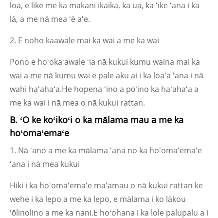
loa, e like me ka makani ikaika, ka ua, ka ʻike ʻana i ka
lā, a me nā mea ʻē aʻe.
2. E noho kaawale mai ka wai a me ka wai
Pono e hoʻokaʻawale ʻia nā kukui kumu waina mai ka
wai a me nā kumu wai e pale aku ai i ka loaʻa ʻana i nā
wahi haʻahaʻa.He hopena ʻino a pōʻino ka haʻahaʻa a
me ka wai i nā mea o nā kukui rattan.
B. ʻO ke koʻikoʻi o ka mālama mau a me ka
hoʻomaʻemaʻe
1. Nā ʻano a me ka mālama ʻana no ka hoʻomaʻemaʻe
ʻana i nā mea kukui
Hiki i ka hoʻomaʻemaʻe maʻamau o nā kukui rattan ke
wehe i ka lepo a me ka lepo, e mālama i ko lākou
ʻōlinolino a me ka nani.E hoʻohana i ka lole palupalu a i