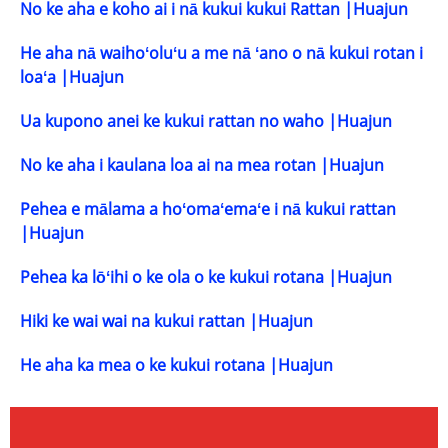
No ke aha e koho ai i nā kukui kukui Rattan |Huajun
He aha nā waihoʻoluʻu a me nā ʻano o nā kukui rotan i
loaʻa |Huajun
Ua kupono anei ke kukui rattan no waho |Huajun
No ke aha i kaulana loa ai na mea rotan |Huajun
Pehea e mālama a hoʻomaʻemaʻe i nā kukui rattan
|Huajun
Pehea ka lōʻihi o ke ola o ke kukui rotana |Huajun
Hiki ke wai wai na kukui rattan |Huajun
He aha ka mea o ke kukui rotana |Huajun