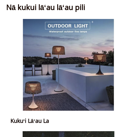
Nā kukui lāʻau lāʻau pili
Kukuʻi Lāʻau La