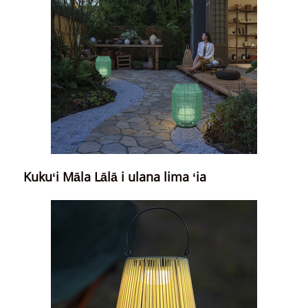
Kukuʻi Māla Lālā i ulana lima ʻia