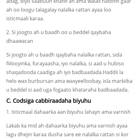
adag, biyo saabuun khafiif ah ama walax nadiifin gaar
ah oo loogu talagalay nalalka rattan ayaa loo
isticmaali karaa.
2. Si joogto ah u baadh oo u beddel qaybaha
dhaawacan
Si joogto ah u baadh qaybaha nalalka rattan, sida
fiilooyinka, furayaasha, iyo nalalka, si aad u hubiso
shaqadooda caadiga ah iyo badbaadada.Haddii la
helo wax burbursan ama waxyeelloobay, isla markiiba
u beddel si aad uga fogaato khataraha badbaadada.
C. Codsiga cabbiraadaha biyuhu
1. Isticmaal dahaarka aan biyuhu lahayn ama varnish
Lakab ka mid ah dahaarka biyuhu ama varnish ayaa
lagu dhejin karaa dusha sare ee nalalka rattan si kor