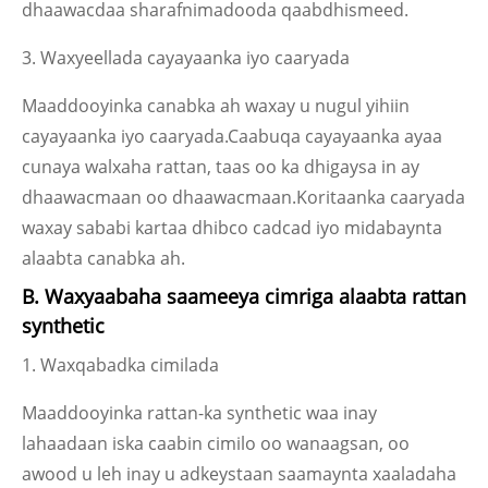
dhaawacdaa sharafnimadooda qaabdhismeed.
3. Waxyeellada cayayaanka iyo caaryada
Maaddooyinka canabka ah waxay u nugul yihiin
cayayaanka iyo caaryada.Caabuqa cayayaanka ayaa
cunaya walxaha rattan, taas oo ka dhigaysa in ay
dhaawacmaan oo dhaawacmaan.Koritaanka caaryada
waxay sababi kartaa dhibco cadcad iyo midabaynta
alaabta canabka ah.
B. Waxyaabaha saameeya cimriga alaabta rattan
synthetic
1. Waxqabadka cimilada
Maaddooyinka rattan-ka synthetic waa inay
lahaadaan iska caabin cimilo oo wanaagsan, oo
awood u leh inay u adkeystaan ​​saamaynta xaaladaha