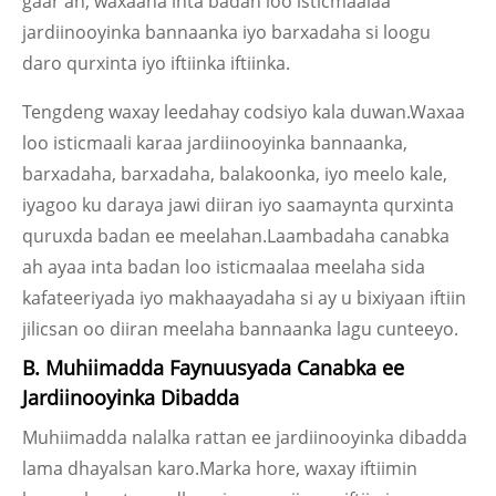
gaar ah, waxaana inta badan loo isticmaalaa
jardiinooyinka bannaanka iyo barxadaha si loogu
daro qurxinta iyo iftiinka iftiinka.
Tengdeng waxay leedahay codsiyo kala duwan.Waxaa
loo isticmaali karaa jardiinooyinka bannaanka,
barxadaha, barxadaha, balakoonka, iyo meelo kale,
iyagoo ku daraya jawi diiran iyo saamaynta qurxinta
quruxda badan ee meelahan.Laambadaha canabka
ah ayaa inta badan loo isticmaalaa meelaha sida
kafateeriyada iyo makhaayadaha si ay u bixiyaan iftiin
jilicsan oo diiran meelaha bannaanka lagu cunteeyo.
B. Muhiimadda Faynuusyada Canabka ee
Jardiinooyinka Dibadda
Muhiimadda nalalka rattan ee jardiinooyinka dibadda
lama dhayalsan karo.Marka hore, waxay iftiimin