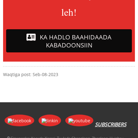
leh!
KA HADLO BAAHIDAADA
KABADOONSIIN
Waqtiga post: Seb-08-2023
SUBSCRIBERS