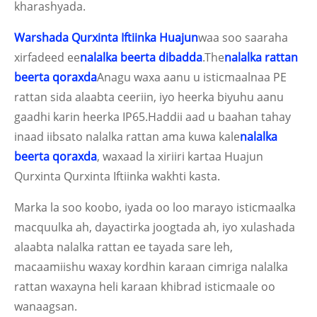
kharashyada.
Warshada Qurxinta Iftiinka Huajun
waa soo saaraha
xirfadeed ee
nalalka beerta dibadda
.The
nalalka rattan
beerta qoraxda
Anagu waxa aanu u isticmaalnaa PE
rattan sida alaabta ceeriin, iyo heerka biyuhu aanu
gaadhi karin heerka IP65.Haddii aad u baahan tahay
inaad iibsato nalalka rattan ama kuwa kale
nalalka
beerta qoraxda
, waxaad la xiriiri kartaa Huajun
Qurxinta Qurxinta Iftiinka wakhti kasta.
Marka la soo koobo, iyada oo loo marayo isticmaalka
macquulka ah, dayactirka joogtada ah, iyo xulashada
alaabta nalalka rattan ee tayada sare leh,
macaamiishu waxay kordhin karaan cimriga nalalka
rattan waxayna heli karaan khibrad isticmaale oo
wanaagsan.