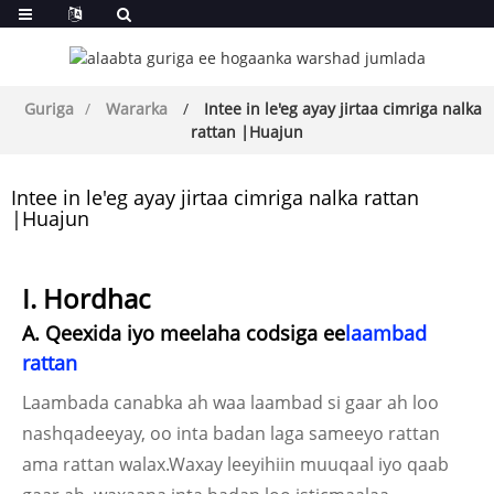
Guriga
Wararka
Intee in le'eg ayay jirtaa cimriga nalka
rattan |Huajun
Intee in le'eg ayay jirtaa cimriga nalka rattan
|Huajun
I. Hordhac
A. Qeexida iyo meelaha codsiga ee
laambad
rattan
Laambada canabka ah waa laambad si gaar ah loo
nashqadeeyay, oo inta badan laga sameeyo rattan
ama rattan walax.Waxay leeyihiin muuqaal iyo qaab