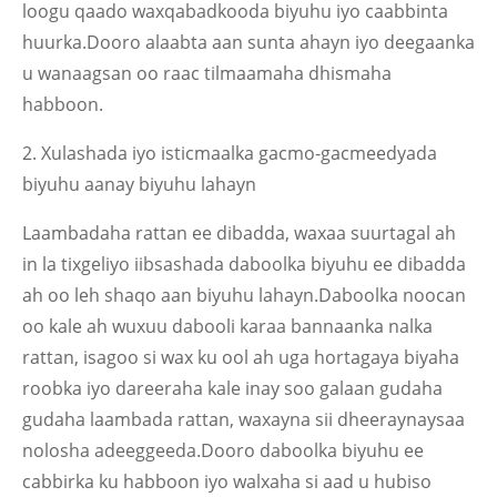
loogu qaado waxqabadkooda biyuhu iyo caabbinta
huurka.Dooro alaabta aan sunta ahayn iyo deegaanka
u wanaagsan oo raac tilmaamaha dhismaha
habboon.
2. Xulashada iyo isticmaalka gacmo-gacmeedyada
biyuhu aanay biyuhu lahayn
Laambadaha rattan ee dibadda, waxaa suurtagal ah
in la tixgeliyo iibsashada daboolka biyuhu ee dibadda
ah oo leh shaqo aan biyuhu lahayn.Daboolka noocan
oo kale ah wuxuu dabooli karaa bannaanka nalka
rattan, isagoo si wax ku ool ah uga hortagaya biyaha
roobka iyo dareeraha kale inay soo galaan gudaha
gudaha laambada rattan, waxayna sii dheeraynaysaa
nolosha adeeggeeda.Dooro daboolka biyuhu ee
cabbirka ku habboon iyo walxaha si aad u hubiso