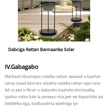
Dabciga Rattan Bannaanka Solar
IV.Gabagabo
Markaad iibsanayso nalalka rattan, waxaad u baahan
tahay inaad doorato alaabta nalalka rattan tayo sare
leh si aad si fiican u daboolto baahida isticmaalka,
iyadoo sidoo kale la yareeyo inta jeer ee dayactirka iyo
beddelka xiga, badbaadinta wakhtiga iyo