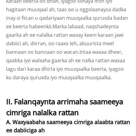
karaan beerta oo dhan, iyagoo siinaya iftiin iyo
hagitaan muuqaal ah, taas oo u oggolaanaysa dadka
inay si fiican u qadariyaan muuqaalka quruxda badan
ee beerta habeenkii.Marka labaad, naqshadeynta
gaarka ah ee nalalka rattan waxay keeni karaan jawi
dabiici ah, diirran, oo raaxo leh, abuurista meel
bannaan oo bannaan oo wacan.Intaa waxaa dheer,
qaabka iyo walxaha gaarka ah ee nalka rattan waxaa
lagu dari karaa dhirta iyo muuqaalka beerta, iyagoo
ku daraya quruxda iyo muuqaalka muuqaalka.
II. Falanqaynta arrimaha saameeya
cimriga nalalka rattan
A. Waxyaabaha saameeya cimriga alaabta rattan
ee dabiiciga ah