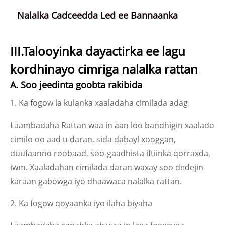
Nalalka Cadceedda Led ee Bannaanka
III.Talooyinka dayactirka ee lagu
kordhinayo cimriga nalalka rattan
A. Soo jeedinta goobta rakibida
1. Ka fogow la kulanka xaaladaha cimilada adag
Laambadaha Rattan waa in aan loo bandhigin xaalado
cimilo oo aad u daran, sida dabayl xooggan,
duufaanno roobaad, soo-gaadhista iftiinka qorraxda,
iwm. Xaaladahan cimilada daran waxay soo dedejin
karaan gabowga iyo dhaawaca nalalka rattan.
2. Ka fogow qoyaanka iyo ilaha biyaha