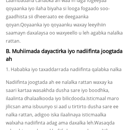
Laambadaha canabka ah waa in laga fogeeyaa
qoyaanka iyo ilaha biyaha si looga fogaado soo-
gaadhista sii dheeraato ee deegaanka
qoyan.Qoyaanka iyo qoyaanku waxay leeyihiin
saamayn daxalaysa oo waxyeello u leh agabka nalalka
rattan.
B. Muhiimada dayactirka iyo nadiifinta joogtada
ah
1. Hababka iyo taxaddarrada nadiifinta qalabka nalka
Nadiifinta joogtada ah ee nalalka rattan waxay ka
saari kartaa wasakhda dusha sare iyo boodhka,
ilaalinta dhalaalkooda iyo bilicdooda.Isticmaal maro
jilicsan ama isbuunyo si aad u tirtirto dusha sare ee
nalka rattan, adigoo iska ilaalinaya isticmaalka
walxaha nadiifinta adag ama daxalka leh.Wasaqda