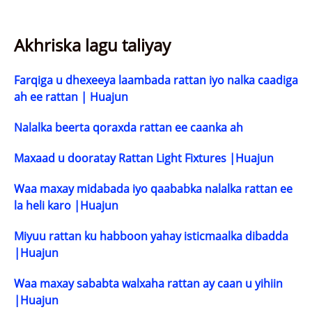
Akhriska lagu taliyay
Farqiga u dhexeeya laambada rattan iyo nalka caadiga
ah ee rattan | Huajun
Nalalka beerta qoraxda rattan ee caanka ah
Maxaad u dooratay Rattan Light Fixtures |Huajun
Waa maxay midabada iyo qaababka nalalka rattan ee
la heli karo |Huajun
Miyuu rattan ku habboon yahay isticmaalka dibadda
|Huajun
Waa maxay sababta walxaha rattan ay caan u yihiin
|Huajun