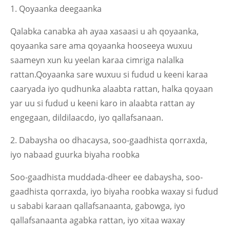
1. Qoyaanka deegaanka
Qalabka canabka ah ayaa xasaasi u ah qoyaanka,
qoyaanka sare ama qoyaanka hooseeya wuxuu
saameyn xun ku yeelan karaa cimriga nalalka
rattan.Qoyaanka sare wuxuu si fudud u keeni karaa
caaryada iyo qudhunka alaabta rattan, halka qoyaan
yar uu si fudud u keeni karo in alaabta rattan ay
engegaan, dildilaacdo, iyo qallafsanaan.
2. Dabaysha oo dhacaysa, soo-gaadhista qorraxda,
iyo nabaad guurka biyaha roobka
Soo-gaadhista muddada-dheer ee dabaysha, soo-
gaadhista qorraxda, iyo biyaha roobka waxay si fudud
u sababi karaan qallafsanaanta, gabowga, iyo
qallafsanaanta agabka rattan, iyo xitaa waxay