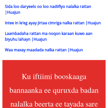
Sida loo daryeelo oo loo nadiifiyo nalalka rattan
|Huajun
Intee in le'eg ayay jirtaa cimriga nalka rattan |Huajun
Laambadaha rattan ma noqon karaan kuwo aan
biyuhu lahayn |Huajun
Waa maxay maadada nalka rattan |Huajun
Ku iftiimi booskaaga
bannaanka ee quruxda badan
nalalka beerta ee tayada sare