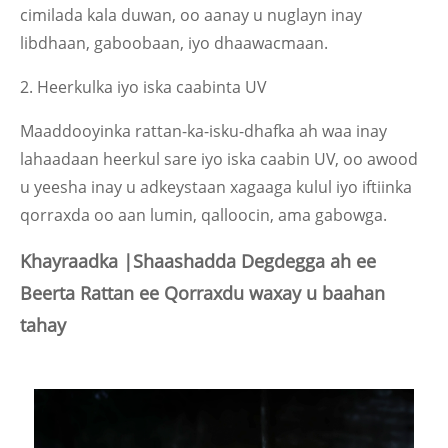
cimilada kala duwan, oo aanay u nuglayn inay
libdhaan, gaboobaan, iyo dhaawacmaan.
2. Heerkulka iyo iska caabinta UV
Maaddooyinka rattan-ka-isku-dhafka ah waa inay
lahaadaan heerkul sare iyo iska caabin UV, oo awood
u yeesha inay u adkeystaan ​​xagaaga kulul iyo iftiinka
qorraxda oo aan lumin, qalloocin, ama gabowga.
Khayraadka |Shaashadda Degdegga ah ee
Beerta Rattan ee Qorraxdu waxay u baahan
tahay