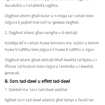
durabilità u l-istabbiltà tagħha.
Oqgħod attent għall-kulur u n-nisġa tar-rattan biex
tiżgura li jaqbel mal-istil ta 'ġewwa tiegħek.
2. Oqgħod attent għas-sengħa u d-dettalji
Iċċekkja kif ir-rattan huwa konness ma 'xulxin u kemm
huwa b'saħħtu biex jiżgura li huwa b'saħħtu u sigur.
Oqgħod attent għad-dettalji bħall-kwalità tal-ħjata u l-
iffissar tal-buttuni biex tiżgura l-estetika u l-kwalità
ġenerali.
B. Sors tad-dawl u effett tad-dawl
1. Qabbel ma 'sors tad-dawl adattat
Agħżel sors tad-dawl adattat għal lampi u fanali tar-