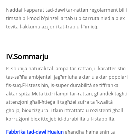
Naddaf l-apparat tad-dawl tar-rattan regolarment billi
timsaħ bil-mod b'pinzell artab u b'ċarruta niedja biex
tevita l-akkumulazzjoni tat-trab u l-ħmieġ.
IV.Sommarju
Is-sbuħija naturali tal-lampa tar-rattan, il-karatteristiċi
tas-saħħa ambjentali jagħmluha aktar u aktar popolari
fis-suq.Fl-istess ħin, is-super durabilità se tiffranka
aktar spiża.Meta tixtri lampi tar-rattan, għandek tagħti
attenzjoni għall-ħtieġa li tagħżel sufra ta 'kwalità
għolja, biex tiżgura li tkun ittrattata u reżistenti għall-
korrużjoni biex ittejjeb id-durabilità u l-istabbiltà.
Fabbrika tad-dawl Huajun
għandha ħafna snin ta