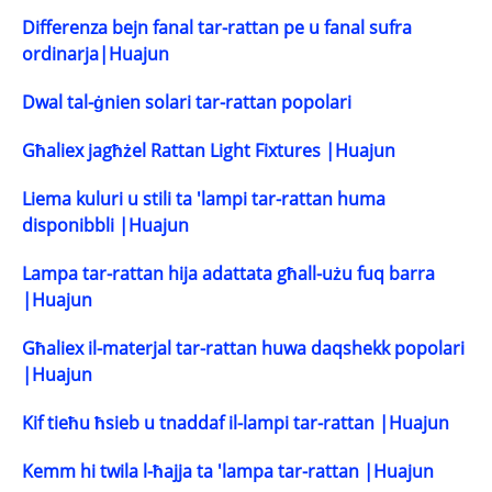
Differenza bejn fanal tar-rattan pe u fanal sufra
ordinarja|Huajun
Dwal tal-ġnien solari tar-rattan popolari
Għaliex jagħżel Rattan Light Fixtures |Huajun
Liema kuluri u stili ta 'lampi tar-rattan huma
disponibbli |Huajun
Lampa tar-rattan hija adattata għall-użu fuq barra
|Huajun
Għaliex il-materjal tar-rattan huwa daqshekk popolari
|Huajun
Kif tieħu ħsieb u tnaddaf il-lampi tar-rattan |Huajun
Kemm hi twila l-ħajja ta 'lampa tar-rattan |Huajun