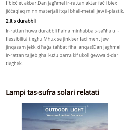
f'biċċiet akbar.Dan jagħmel ir-rattan aktar faċli biex
jiċċaqlaq minn materjali itqal bħall-metall jew il-plastik.
2.It's durabbli
Ir-rattan huwa durabbli ħafna minħabba s-saħħa u l-
flessibilità tiegħu.Mhux se jinkiser faċilment jew
jinqasam jekk xi ħaġa taħbat fiha lanqas!Dan jagħmel
ir-rattan tajjeb għall-użu barra kif ukoll ġewwa d-dar
tiegħek.
Lampi tas-sufra solari relatati