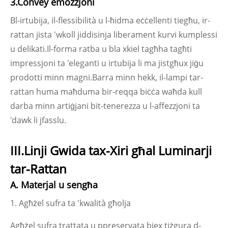
3.Convey emozzjoni
Bl-irtubija, il-flessibilità u l-ħidma eċċellenti tiegħu, ir-
rattan jista 'wkoll jiddisinja liberament kurvi kumplessi
u delikati.Il-forma ratba u bla xkiel tagħha tagħti
impressjoni ta 'eleganti u irtubija li ma jistgħux jiġu
prodotti minn magni.Barra minn hekk, il-lampi tar-
rattan huma maħduma bir-reqqa biċċa waħda kull
darba minn artiġjani bit-tenerezza u l-affezzjoni ta
'dawk li jfasslu.
III.Linji Gwida tax-Xiri għal Luminarji
tar-Rattan
A. Materjal u sengħa
1. Agħżel sufra ta 'kwalità għolja
Agħżel sufra trattata u ppreservata biex tiżgura d-