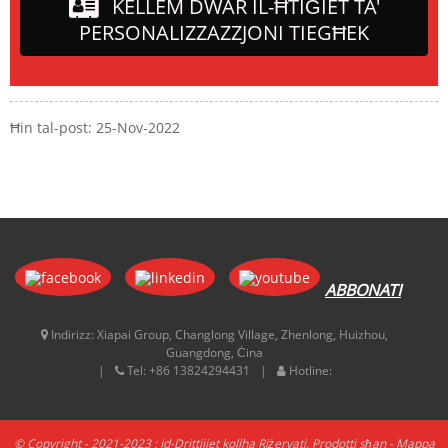
KELLEM DWAR IL-ĦTIĠIET TA'
PERSONALIZZAZZJONI TIEGĦEK
Ħin tal-post: 25-Nov-2022
ABBONATI
Indirizz:
Xiapai Group, Changlong Village, Zhenlong, Huizhou,
Guangdong, Ċina
Tel:
+86 13824294431
Hotline:
© Copyright - 2021-2023 : Id-Drittijiet kollha Riżervati.
Prodotti sħan
-
Mappa