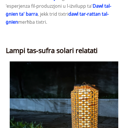
'esperjenza fil-produzzjoni u l-iżvilupp ta'
Dawl tal-
ġnien ta' barra
, jekk trid tixtri
dawl tar-rattan tal-
ġnien
merħba tixtri.
Lampi tas-sufra solari relatati