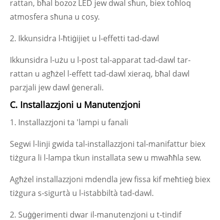
rattan, bħal bozoz LED jew dwal sħun, biex toħloq
atmosfera sħuna u cosy.
2. Ikkunsidra l-ħtiġijiet u l-effetti tad-dawl
Ikkunsidra l-użu u l-post tal-apparat tad-dawl tar-
rattan u agħżel l-effett tad-dawl xieraq, bħal dawl
parzjali jew dawl ġenerali.
C. Installazzjoni u Manutenzjoni
1. Installazzjoni ta 'lampi u fanali
Segwi l-linji gwida tal-installazzjoni tal-manifattur biex
tiżgura li l-lampa tkun installata sew u mwaħħla sew.
Agħżel installazzjoni mdendla jew fissa kif meħtieġ biex
tiżgura s-sigurtà u l-istabbiltà tad-dawl.
2. Suġġerimenti dwar il-manutenzjoni u t-tindif