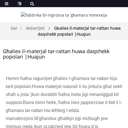
Dar
Aħbarijiet
Għaliex il-materjal tar-rattan huwa
daqshekk popolari |Huajun
Għaliex il-materjal tar-rattan huwa daqshekk
popolari |Huajun
Hemm ħafna raġunijiet għaliex l-għamara tar-rattan hija
tant popolari.Huwa materjal naturali li ilu jintuża għal sekli
sħaħ u jista 'jkun durabbli ħafna meta jiġi mmaniġġjat kif
suppost.Barra minn hekk, ħafna nies japprezzaw il-fatt li l-
għamara tar-rattan ma teħtieġ l-ebda
manutenzjoni.M'għandux għalfejn jiġi miżbugħ jew
mimsus meta jkun scratched jew bil-ħsara b'xi