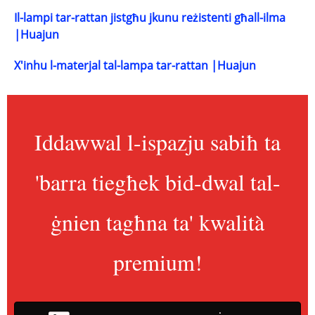
Il-lampi tar-rattan jistgħu jkunu reżistenti għall-ilma
|Huajun
X'inhu l-materjal tal-lampa tar-rattan |Huajun
Iddawwal l-ispazju sabiħ ta
'barra tiegħek bid-dwal tal-
ġnien tagħna ta' kwalità
premium!