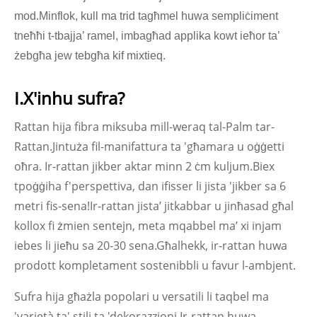
mod.Minflok, kull ma trid tagħmel huwa sempliċiment
tneħħi t-tbajja’ ramel, imbagħad applika kowt ieħor ta’
żebgħa jew tebgħa kif mixtieq.
I.X'inhu sufra?
Rattan hija fibra miksuba mill-weraq tal-Palm tar-
Rattan.Jintuża fil-manifattura ta 'għamara u oġġetti
oħra. Ir-rattan jikber aktar minn 2 ċm kuljum.Biex
tpoġġiha f'perspettiva, dan ifisser li jista 'jikber sa 6
metri fis-sena!Ir-rattan jista’ jitkabbar u jinħasad għal
kollox fi żmien sentejn, meta mqabbel ma’ xi injam
iebes li jieħu sa 20-30 sena.Għalhekk, ir-rattan huwa
prodott kompletament sostenibbli u favur l-ambjent.
Sufra hija għażla popolari u versatili li taqbel ma
'varjetà ta' stili ta 'dekorazzjoni.Ir-rattan huwa