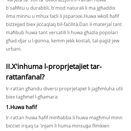
b'saħħtu u durabbli, b'mod naturali li ma jgħaddix
ilma minnu u mhux faċli li jisparixxi.Huwa wkoll ħafif
biżżejjed biex jiċċaqlaq bil-faċilità.Dan il-materjal tant
maħbub huwa tant versatili li huwa għażla popolari
għad-djar u l-ġonna, kemm jekk kostali, tal-pajjiż jew
urbani.
II.X'inhuma l-proprjetajiet tar-
rattan
fanal
?
Ir-rattan għandu diversi proprjetajiet li jagħmluha utli
biex tagħmel l-għamara:
1.Huwa ħafif
Ir-rattan huwa ħafif minħabba li huwa magħmul minn
biċċiet irqaq ta 'injam li huma minsuġa flimkien