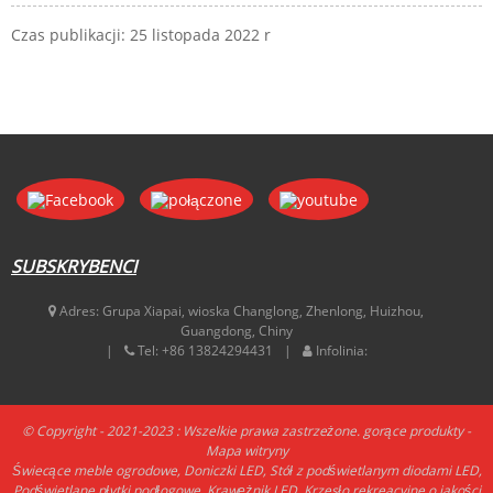
Czas publikacji: 25 listopada 2022 r
SUBSKRYBENCI
Adres:
Grupa Xiapai, wioska Changlong, Zhenlong, Huizhou,
Guangdong, Chiny
Tel:
+86 13824294431
Infolinia:
© Copyright - 2021-2023 : Wszelkie prawa zastrzeżone.
gorące produkty
-
Mapa witryny
Świecące meble ogrodowe
,
Doniczki LED
,
Stół z podświetlanym diodami LED
,
Podświetlane płytki podłogowe
,
Krawężnik LED
,
Krzesło rekreacyjne o jakości