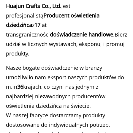
Huajun Crafts Co., Ltd.
jest
profesjonalistą
Producent oświetlenia
dziedzińca
z
17
lat
transgraniczności
doświadczenie handlowe
.Bierz
udział w licznych wystawach, eksponuj i promuj
produkty.
Nasze bogate doświadczenie w branży
umożliwiło nam eksport naszych produktów do
m.in
36
krajach, co czyni nas jednym z
najbardziej niezawodnych producentów
oświetlenia dziedzińca na świecie.
W naszej fabryce dostarczamy produkty
dostosowane do indywidualnych potrzeb,