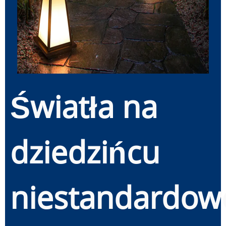
Światła na
dziedzińcu
niestandardow