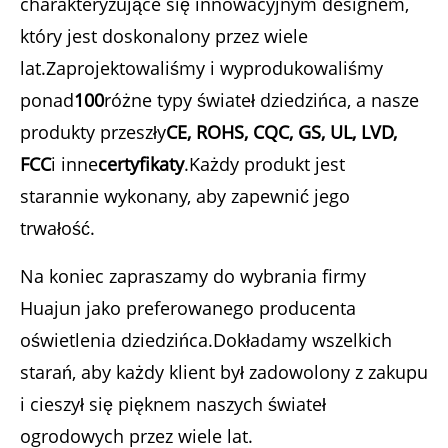
charakteryzujące się innowacyjnym designem,
który jest doskonalony przez wiele
lat.Zaprojektowaliśmy i wyprodukowaliśmy
ponad
100
różne typy świateł dziedzińca, a nasze
produkty przeszły
CE, ROHS, CQC, GS, UL, LVD,
FCC
i inne
certyfikaty
.Każdy produkt jest
starannie wykonany, aby zapewnić jego
trwałość.
Na koniec zapraszamy do wybrania firmy
Huajun jako preferowanego producenta
oświetlenia dziedzińca.Dokładamy wszelkich
starań, aby każdy klient był zadowolony z zakupu
i cieszył się pięknem naszych świateł
ogrodowych przez wiele lat.