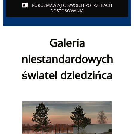
POROZMAWIAJ O SWOICH POTRZEBACH
DOSTOSOWANIA
Galeria
niestandardowych
świateł dziedzińca