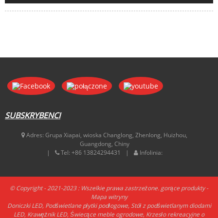
SUBSKRYBENCI
Adres:
Grupa Xiapai, wioska Changlong, Zhenlong, Huizhou,
Guangdong, Chiny
Tel:
+86 13824294431
Infolinia:
© Copyright - 2021-2023 : Wszelkie prawa zastrzeżone.
gorące produkty
-
Mapa witryny
Doniczki LED
,
Podświetlane płytki podłogowe
,
Stół z podświetlanym diodami
LED
,
Krawężnik LED
,
Świecące meble ogrodowe
,
Krzesło rekreacyjne o