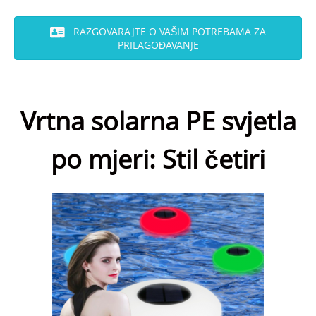
RAZGOVARAJTE O VAŠIM POTREBAMA ZA
PRILAGOĐAVANJE
Vrtna solarna PE svjetla
po mjeri: Stil četiri