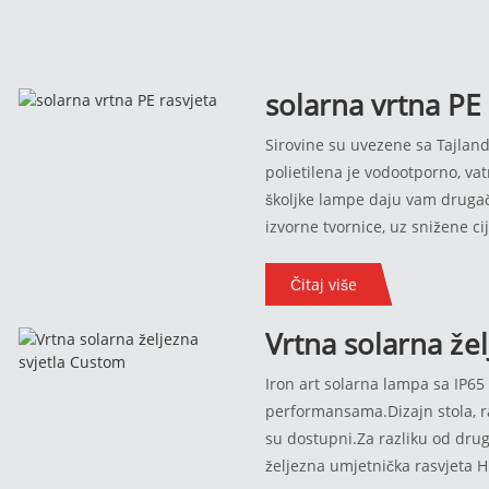
solarna vrtna PE 
Sirovine su uvezene sa Tajland
polietilena je vodootporno, va
školjke lampe daju vam drugači
izvorne tvornice, uz snižene ci
prilagođavanje.Ako niste zadov
Čitaj više
Vrtna solarna žel
Custom
Iron art solarna lampa sa IP6
performansama.Dizajn stola, 
su dostupni.Za razliku od drug
željezna umjetnička rasvjeta H