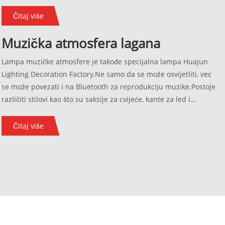
kontrole.
Čitaj više
Muzička atmosfera lagana
Lampa muzičke atmosfere je takođe specijalna lampa Huajun
Lighting Decoration Factory.Ne samo da se može osvijetliti, već
se može povezati i na Bluetooth za reprodukciju muzike.Postoje
različiti stilovi kao što su saksije za cvijeće, kante za led i
prijenosna svjetla, koja su i praktična i lijepa.
Čitaj više