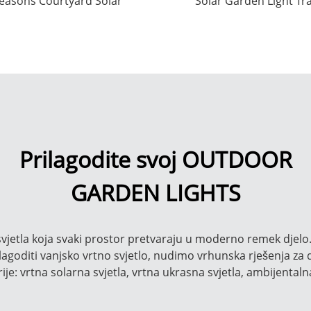
easons Courtyard Solar
Solar Garden Light Tr
ath Lights Factor...
Vanjski veleprodaja |
Prilagodite svoj OUTDOOR
GARDEN LIGHTS
svjetla koja svaki prostor pretvaraju u moderno remek djel
ilagoditi vanjsko vrtno svjetlo, nudimo vrhunska rješenja za 
ije: vrtna solarna svjetla, vrtna ukrasna svjetla, ambijentalna