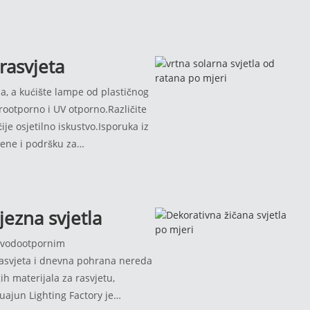
rasvjeta
a, a kućište lampe od plastičnog
trootporno i UV otporno.Različite
je osjetilno iskustvo.Isporuka iz
jene i podršku za
oljni, možete zamijeniti robu.
jezna svjetla
5 vodootpornim
rasvjeta i dnevna pohrana nereda
ih materijala za rasvjetu,
uajun Lighting Factory je