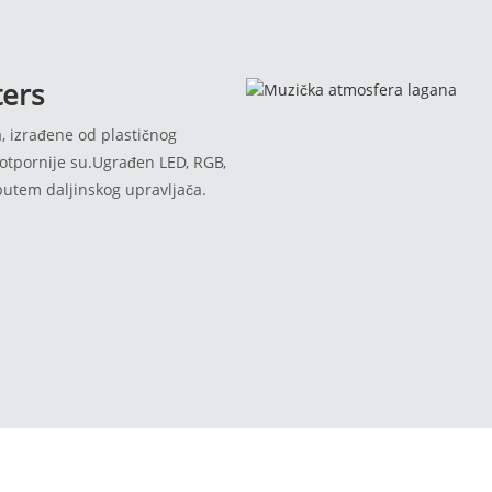
orenom, neustrašiva od vjetra i
ters
a, izrađene od plastičnog
ootpornije su.Ugrađen LED, RGB,
putem daljinskog upravljača.