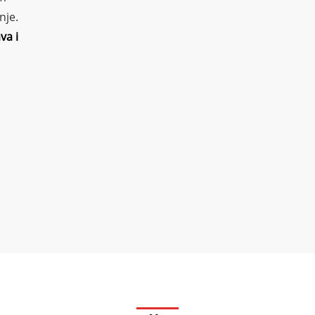
nje.
va i