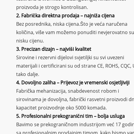
proizvoda je strogo kontrolisan.
2. Fabrička direktna prodaja – najniža cijena
Bez posrednika, niska cijena.Što je veća naručena
količina, više vam možemo ponuditi nevjerovatno s
nisku cijenu.
3. Precizan dizajn – najviši kvalitet
Sirovine i rezervni dijelovi svjetiljki su svi uvezeni
materijali i certificirani su od strane CE, ROHS, CQC, 
tako dalje.
4. Dovoljno zaliha – Prijevoz je vremenski osjetljiviji
Fabrička mehanizacija, snabdevenost robom i
sirovinama je dovoljna, fabrički rasvetni proizvodi d
kapacitet proizvodnje oko 5000 komada.
5. Profesionalni prekogranični tim – bolja usluga
Bavimo se prekograničnom industrijom već 17 godin
sa profesionalnim prodajnim timom, kako bismo v