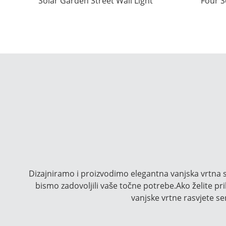
Solar Garden Street Wall Light
Four S
Kineska tvornica...
P
Dizajniramo i proizvodimo elegantna vanjska vrtna 
bismo zadovoljili vaše točne potrebe.Ako želite pr
vanjske vrtne rasvjete ser