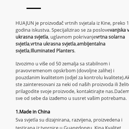
HUAJUN je proizvođač vrtnih svjetala iz Kine, preko 
godina iskustva. Specijalizirao se za poslove
vanjska 
ukrasna svjetla
, uglavnom pokrivanje
vrtna solarna
svjetla
,
vrtna ukrasna svjetla
,
ambijentalna
svjetla
,
Illuminated Planters
.
Izvozimo u više od 50 zemalja sa stabilnom i
pravovremenom opskrbom (dovoljne zalihe) i
pouzdanim kvalitetom (odjel za kontrolu kvalitete).A
ste zainteresovani za neki od naših proizvoda ili želi
prilagodite svoje proizvode, kontaktirajte nas.Daće
sve od sebe da izađemo u susret vašim potrebama.
1.Made in China
Sva svjetla su dizajnirana, razvijena, proizvedena i
testirana iz tvornice u Guangdongu, Kina.Kvalitet