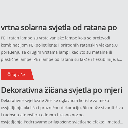
vrtna solarna svjetla od ratana po
mjeri
PE i ratan lampe su vrsta vanjske lampe koja se proizvodi
kombinacijom PE (polietilena) i prirodnih ratanskih vlakana.U
poređenju sa drugim vrstama lampi, kao što su metalne ili
plastične lampe, PE i lampe od ratana su lakše i fleksibilnije, što
ih čini lakim za pomeranje i instalaciju.Također su otporniji na
oštećenja uzrokovana vremenskim prilikama, kao što su hrđa,
Čitaj više
blijeđenje ili pucanje, što ih čini dobrom opcijom za upotrebu
Dekorativna žičana svjetla po mjeri
na otvorenom. Zbog svoje jedinstvene teksture i dizajna,
popularan su izbor za one koji žele stvoriti prirodan i opušten
Dekorativne svjetlosne žice se uglavnom koriste za meko
ambijent u njihovim vanjskim prostorima.
osvjetljenje okoliša i prazničnu dekoraciju, što može stvoriti živu
i radosnu atmosferu odmora i kasno noćno
osvjetljenje.Podržavamo prilagođene svjetlosne efekte i metode