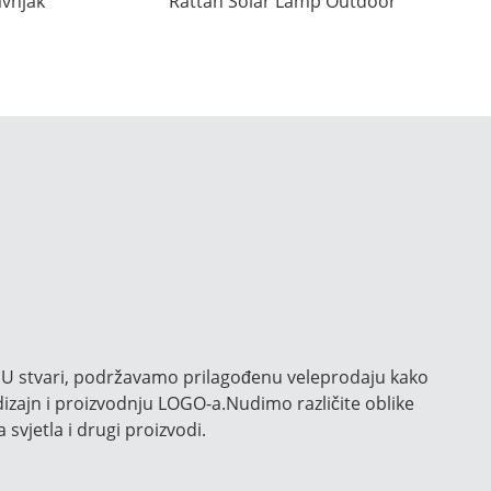
avnjak
Rattan Solar Lamp Outdoor
Huajun
Manufacturer |HUAJUN
o.U stvari, podržavamo prilagođenu veleprodaju kako
dizajn i proizvodnju LOGO-a.Nudimo različite oblike
 svjetla i drugi proizvodi.