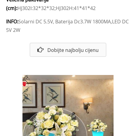
(cm):
HJ302I:32*32*32;HJ302H:41*41*42
INFO:
Solarni DC 5.5V, Baterija Dc3.7W 1800MA,LED DC
5V 2W
Dobijte najbolju cijenu