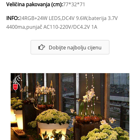
Veličina pakovanja (cm):
77*32*71
INFO:
24RGB+24W LEDS,DC4V 9.6W,baterija 3.7V
4400ma,punjač AC110-220V/DC4.2V 1A
Dobijte najbolju cijenu