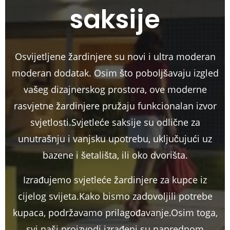
saksije
Osvijetljene žardinjere su novi i ultra moderan
moderan dodatak. Osim što poboljšavaju izgled
vašeg dizajnerskog prostora, ove moderne
rasvjetne žardinjere pružaju funkcionalan izvor
svjetlosti.Svjetleće saksije su odlične za
unutrašnju i vanjsku upotrebu, uključujući uz
bazene i šetališta, ili oko dvorišta.
Izrađujemo svjetleće žardinjere za kupce iz
cijelog svijeta.Kako bismo zadovoljili potrebe
kupaca, podržavamo prilagođavanje.Osim toga,
svi naši proizvodi izrađeni su naprednom