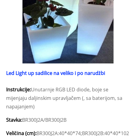
Led Light up sadilice na veliko i po narudžbi
Instrukcije:
Unutarnje RGB LED diode, boje se
mijenjaju daljinskim upravljačem (, sa baterijom, sa
napajanjem)
Stavka:
BR300J2A/BR300J2B
Veličina (cm):
BR300J2A:40*40*74;BR300J2B:40*40*102