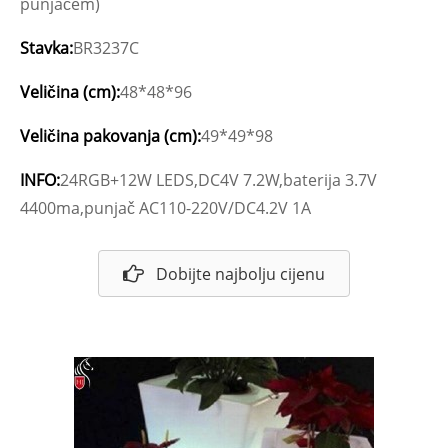
punjačem)
Stavka:
BR3237C
Veličina (cm):
48*48*96
Veličina pakovanja (cm):
49*49*98
INFO:
24RGB+12W LEDS,DC4V 7.2W,baterija 3.7V
4400ma,punjač AC110-220V/DC4.2V 1A
Dobijte najbolju cijenu