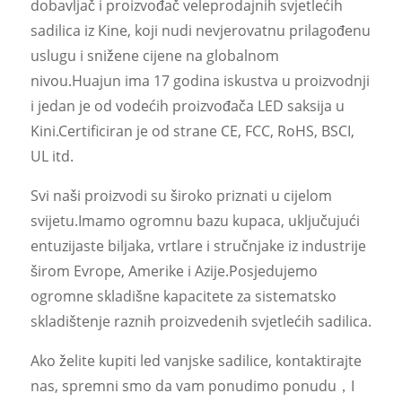
dobavljač i proizvođač veleprodajnih svjetlećih
sadilica iz Kine, koji nudi nevjerovatnu prilagođenu
uslugu i snižene cijene na globalnom
nivou.Huajun ima 17 godina iskustva u proizvodnji
i jedan je od vodećih proizvođača LED saksija u
Kini.Certificiran je od strane CE, FCC, RoHS, BSCI,
UL itd.
Svi naši proizvodi su široko priznati u cijelom
svijetu.Imamo ogromnu bazu kupaca, uključujući
entuzijaste biljaka, vrtlare i stručnjake iz industrije
širom Evrope, Amerike i Azije.Posjedujemo
ogromne skladišne ​​kapacitete za sistematsko
skladištenje raznih proizvedenih svjetlećih sadilica.
Ako želite kupiti led vanjske sadilice, kontaktirajte
nas, spremni smo da vam ponudimo ponudu，I