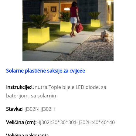
Solarne plastične saksije za cvijeće
Instrukcije:
Unutra Tople bijele LED diode, sa
baterijom, sa solarnim
Stavka:
HJ302I\HJ302H
Veličina (cm):
HJ302I:30*30*30;HJ302H:40*40*40
Veličina pakovanja