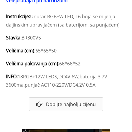
Veleprodaja i po narudžbini
Instrukcije:
Unutar RGB+W LED, 16 boja se mijenja
daljinskim upravljačem (sa baterijom, sa punjačem)
Stavka:
BR300V5
Veličina (cm):
65*65*50
Veličina pakovanja (cm):
66*66*52
INFO:
18RGB+12W LEDS,DC4V 6W,baterija 3.7V
3600ma,punjač AC110-220V/DC4.2V 0.5A
Dobijte najbolju cijenu