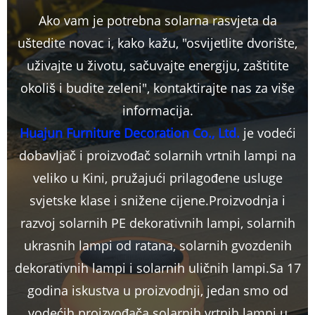
Ako vam je potrebna solarna rasvjeta da
uštedite novac i, kako kažu, "osvijetlite dvorište,
uživajte u životu, sačuvajte energiju, zaštitite
okoliš i budite zeleni", kontaktirajte nas za više
informacija.
Huajun Furniture Decoration Co., Ltd.
je vodeći
dobavljač i proizvođač solarnih vrtnih lampi na
veliko u Kini, pružajući prilagođene usluge
svjetske klase i snižene cijene.Proizvodnja i
razvoj solarnih PE dekorativnih lampi, solarnih
ukrasnih lampi od ratana, solarnih gvozdenih
dekorativnih lampi i solarnih uličnih lampi.Sa 17
godina iskustva u proizvodnji, jedan smo od
vodećih proizvođača solarnih vrtnih lampi u