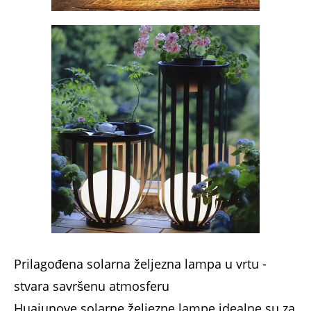
Prilagođena solarna željezna lampa u vrtu -
stvara savršenu atmosferu
Huajunove solarne željezne lampe idealne su za