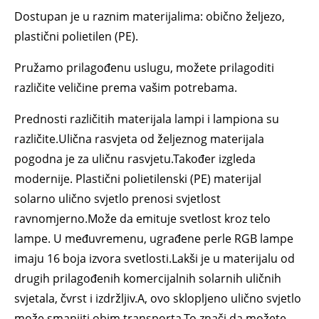
Dostupan je u raznim materijalima: obično željezo,
plastični polietilen (PE).
Pružamo prilagođenu uslugu, možete prilagoditi
različite veličine prema vašim potrebama.
Prednosti različitih materijala lampi i lampiona su
različite.Ulična rasvjeta od željeznog materijala
pogodna je za uličnu rasvjetu.Također izgleda
modernije. Plastični polietilenski (PE) materijal
solarno ulično svjetlo prenosi svjetlost
ravnomjerno.Može da emituje svetlost kroz telo
lampe. U međuvremenu, ugrađene perle RGB lampe
imaju 16 boja izvora svetlosti.Lakši je u materijalu od
drugih prilagođenih komercijalnih solarnih uličnih
svjetala, čvrst i izdržljiv.A, ovo sklopljeno ulično svjetlo
može smanjiti obim transporta.To znači da možete