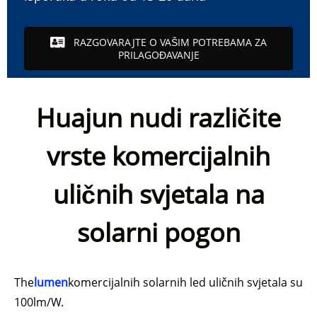
RAZGOVARAJTE O VAŠIM POTREBAMA ZA
PRILAGOĐAVANJE
Huajun nudi različite
vrste komercijalnih
uličnih svjetala na
solarni pogon
The
lumen
komercijalnih solarnih led uličnih svjetala su
100lm/W.