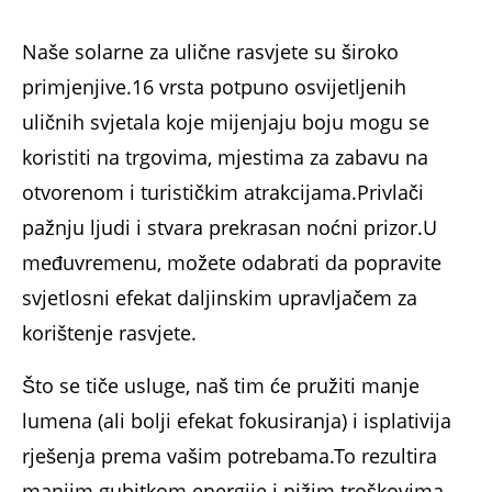
Naše solarne za ulične rasvjete su široko
primjenjive.16 vrsta potpuno osvijetljenih
uličnih svjetala koje mijenjaju boju mogu se
koristiti na trgovima, mjestima za zabavu na
otvorenom i turističkim atrakcijama.Privlači
pažnju ljudi i stvara prekrasan noćni prizor.U
međuvremenu, možete odabrati da popravite
svjetlosni efekat daljinskim upravljačem za
korištenje rasvjete.
Što se tiče usluge, naš tim će pružiti manje
lumena (ali bolji efekat fokusiranja) i isplativija
rješenja prema vašim potrebama.To rezultira
manjim gubitkom energije i nižim troškovima