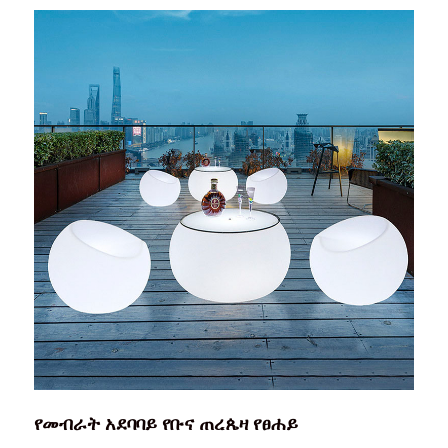
የመብራት አደባባይ የቡና ጠረጴዛ የፀሐይ