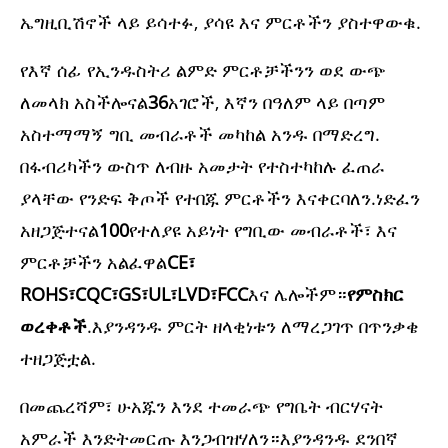
ኤግዚቢሽኖች ላይ ይሳተፉ, ያሳዩ እና ምርቶችን ያስተዋውቁ.
የእኛ ሰፊ የኢንዱስትሪ ልምድ ምርቶቻችንን ወደ ውጭ
ለመላክ አስችሎናል
36
አገሮች, እኛን በዓለም ላይ በጣም
አስተማማኝ ግቢ መብራቶች መካከል አንዱ በማድረግ.
በፋብሪካችን ውስጥ ለብዙ አመታት የተስተካከሉ ፈጠራ
ያላቸው የንድፍ ቅጦች የተበጁ ምርቶችን እናቀርባለን.ነድፈን
አዘጋጅተናል
100
የተለያዩ አይነት የግቢው መብራቶች፣ እና
ምርቶቻችን አልፈዋል
CE፣
ROHS፣CQC፣GS፣UL፣LVD፣FCC
እና ሌሎችም።
የምስክር
ወረቀቶች
.እያንዳንዱ ምርት ዘላቂነቱን ለማረጋገጥ በጥንቃቄ
ተዘጋጅቷል.
በመጨረሻም፣ ሁአጁን እንደ ተመራጭ የግቤት ብርሃናት
አምራች እንድትመርጡ እንጋብዝሃለን።እያንዳንዱ ደንበኛ