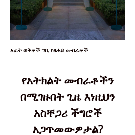
አራት ወቅቶች ግቢ የፀሐይ መብራቶች
የአትክልት መብራቶችን
በሚገዙበት ጊዜ እነዚህን
አስቸጋሪ ችግሮች
አጋጥመውዎታል?