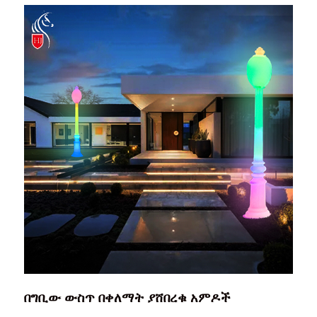
በግቢው ውስጥ በቀለማት ያሸበረቁ አምዶች