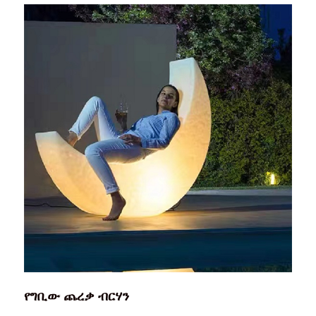
የግቢው ጨረቃ ብርሃን