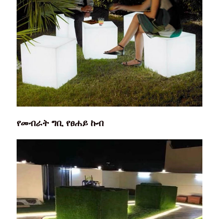
የመብራት ግቢ የፀሐይ ኩብ