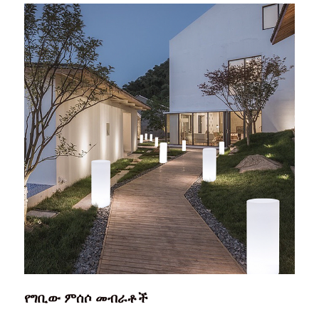
የግቢው ምሰሶ መብራቶች