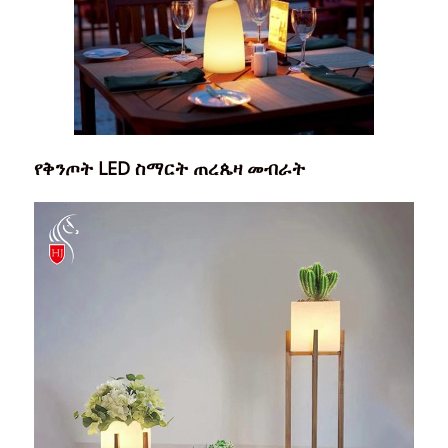
የቅንጦት LED ስማርት ጠረጴዛ መብራት