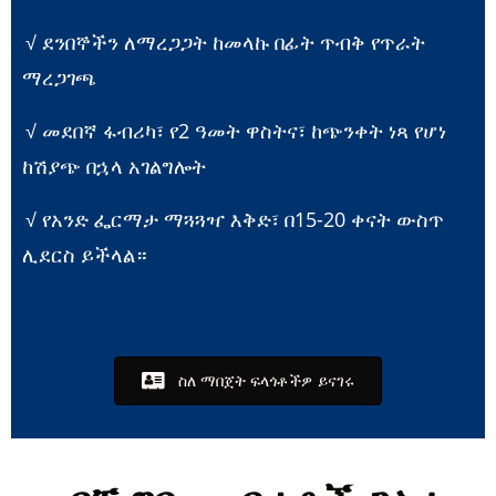
√ ደንበኞችን ለማረጋጋት ከመላኩ በፊት ጥብቅ የጥራት
ማረጋገጫ
√ መደበኛ ፋብሪካ፣ የ2 ዓመት ዋስትና፣ ከጭንቀት ነጻ የሆነ
ከሽያጭ በኋላ አገልግሎት
√ የአንድ ፌርማታ ማጓጓዣ እቅድ፣ በ15-20 ቀናት ውስጥ
ሊደርስ ይችላል።
ስለ ማበጀት ፍላጎቶችዎ ይናገሩ