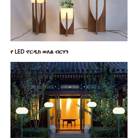
የ LED ኖርዲክ ወለል ብርሃን