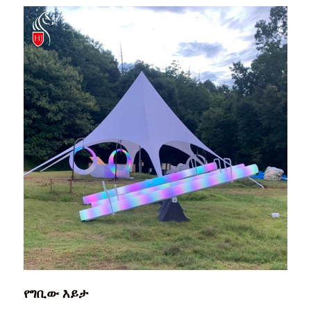
የግቢው እይታ