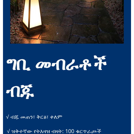
ግቢ መብራቶች
ብጁ
√ ብጁ መጠን፣ ቅርፅ፣ ቀለም
√ ዝቅተኛው የትእዛዝ ብዛት: 100 ቁርጥራጮች