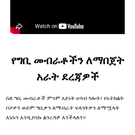
የግቢ መብራቶችን ለማበጀት
አራት ደረጃዎች
ስለ ግቢ መብራቶች ምንም አይነት ሀሳብ ካሎት፣ የአትክልት
ቦታዎን ወይም ግቢዎን ለማብራት ፍላጎትዎን ለማሟላት
እነሱን እንዲያሳኩ ልንረዳዎ እንችላለን።