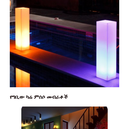
የግቢው ካሬ ምሰሶ መብራቶች