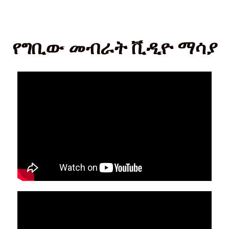
የግቢው መብራት ቪዲዮ ማሳያ