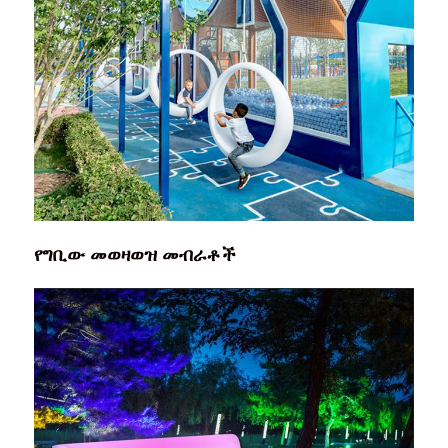
የግቢው መወዛወዝ መብራቶች