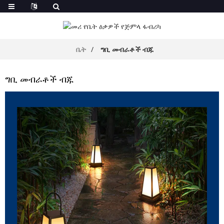
ቤት
ግቢ መብራቶች ብጁ
ግቢ መብራቶች ብጁ