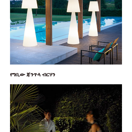
የግቢው ጃንጥላ ብርሃን