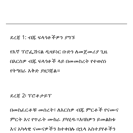
ደረጃ 1: ብጁ ፍላጎቶችዎን ያግኙ
የእኛ ፕሮፌሽናል ዲዛይነር ቡድን ለመጀመሪያ ጊዜ
በእርስዎ ብጁ ፍላጎቶች ላይ በመመስረት የተወሰነ
የትግበራ እቅድ ያዘጋጃል።
ደረጃ 2፡ ፕሮቶታይፕ
በመስፈርቶቹ መሰረት፣ ለእርስዎ ብጁ ምርቶች የናሙና
ምርት እና የጥራት ሙከራ ያካሂዱ።እባክዎን ይመልከቱ
እና አካላዊ ናሙናዎችን ከተቀበሉ በኋላ አስተያየቶችን