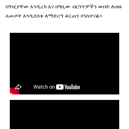
በግዢያቸው እንዲረካ እና በግቢው ብርሃኖቻችን ውበት ለብዙ
አመታት እንዲደሰቱ ለማድረግ ቆርጠን ተነስተናል።