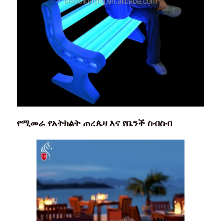
የሚመራ የአትክልት ጠረጴዛ እና የቤንች ስብስብ