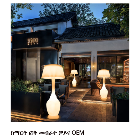
ስማርት ፎቅ መብራት ቻይና OEM