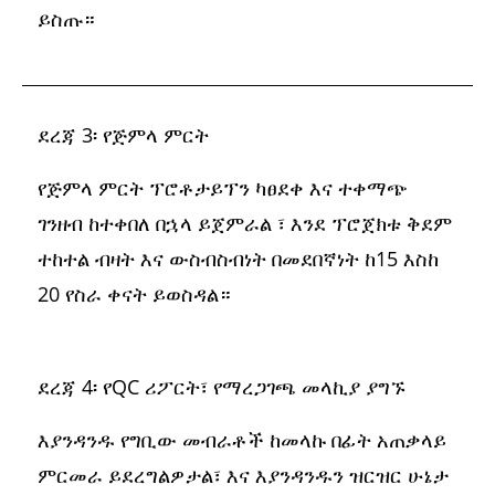
ይስጡ።
ደረጃ 3፡ የጅምላ ምርት
የጅምላ ምርት ፕሮቶታይፕን ካፀደቀ እና ተቀማጭ
ገንዘብ ከተቀበለ በኋላ ይጀምራል ፣ እንደ ፕሮጀክቱ ቅደም
ተከተል ብዛት እና ውስብስብነት በመደበኛነት ከ15 እስከ
20 የስራ ቀናት ይወስዳል።
ደረጃ 4፡ የQC ሪፖርት፣ የማረጋገጫ መላኪያ ያግኙ
እያንዳንዱ የግቢው መብራቶች ከመላኩ በፊት አጠቃላይ
ምርመራ ይደረግልዎታል፣ እና እያንዳንዱን ዝርዝር ሁኔታ