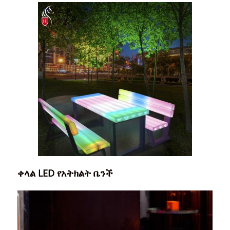
ቀላል LED የአትክልት ቤንች