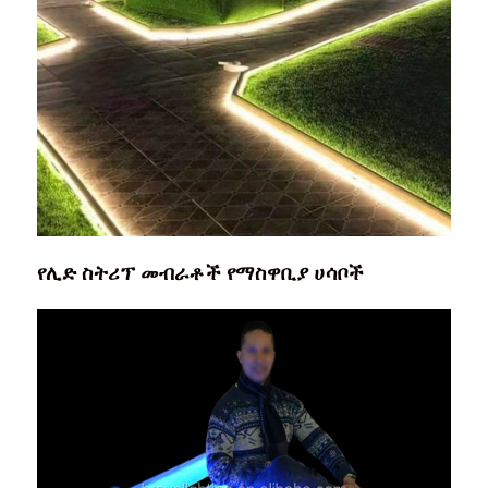
የሊድ ስትሪፕ መብራቶች የማስዋቢያ ሀሳቦች