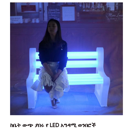
ከቤት ውጭ ያበሩ የ LED አግዳሚ ወንበሮች