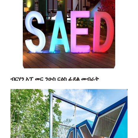
ብርሃን አፕ መር ንዑስ ርዕስ ፊደል መብራት