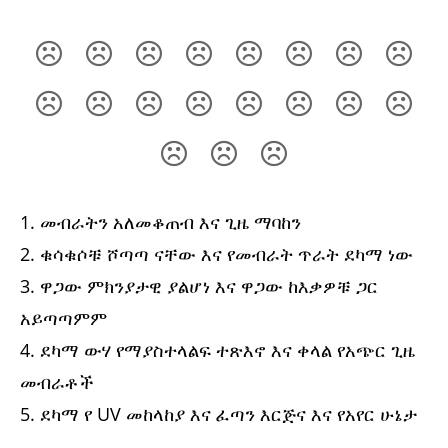
1. መብራትን አለመቆጠብ እና ጊዜ ማባከን
2. ቁሳቁሶቹ ሾጣጣ ናቸው እና የመብራት ጥራት ደካማ ነው
3. ዋጋው ምክንያታዊ ያልሆነ እና ዋጋው ከእቃዎቹ ጋር
አይጣጣምም
4. ደካማ ውሃ የማያስተላልፍ ተጽእኖ እና ቀላል የአጭር ጊዜ
መብራቶች
5. ደካማ የ UV መከላከያ እና ፈጣን እርጅና እና የአየር ሁኔታ