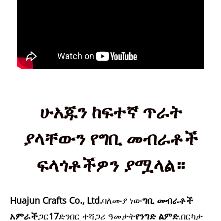
ሁአጁን ከፍተኛ ጥራት
ያላቸውን የግቢ መብራቶች
ፍላጎቶችዎን ያሟላል።
Huajun Crafts Co., Ltd.
ባለሙያ ነው
ግቢ መብራቶች
አምራች
ጋር
17
ድንበር ተሻጋሪ ዓመታት
የንግድ ልምድ
.በርካታ