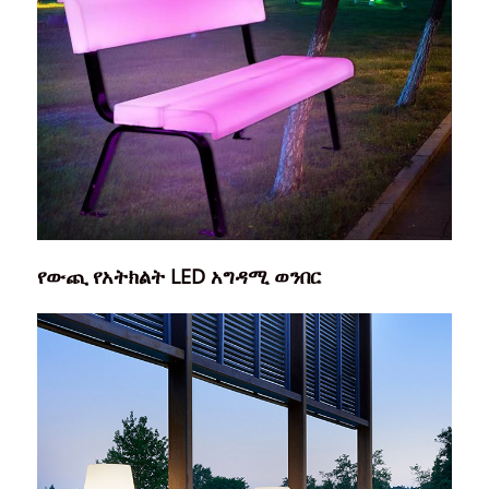
የውጪ የአትክልት LED አግዳሚ ወንበር