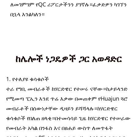
ለመገምገም የQC ሪፖርታችንን ያገኛሉ።ፈቃድዎን ካገኘን
በኋላ እንልካለን።
ከሌሎች ነጋዴዎች ጋር አወዳድር
1. የተለያዩ ቁሳቁሶች
ተራ የግቢ መብራቶች ከሃርድዌር የተሠሩ ናቸው።ከታይላንድ
የሚመጣ ፒኢን እንደ ጥሬ እቃው በመጠቀም የHuajun ጓሮ
መብራቶች በሰውነታቸው ዲዛይን ይሻሻላሉ።ከሃርድዌር
ቁሳቁሶች የበለጠ ዘላቂ።በተመሳሳይ ጊዜ ከሃርድዌር የተሠራው
የመብራት አካል በንፋስ እና በፀሐይ ውስጥ ለመጥፋት