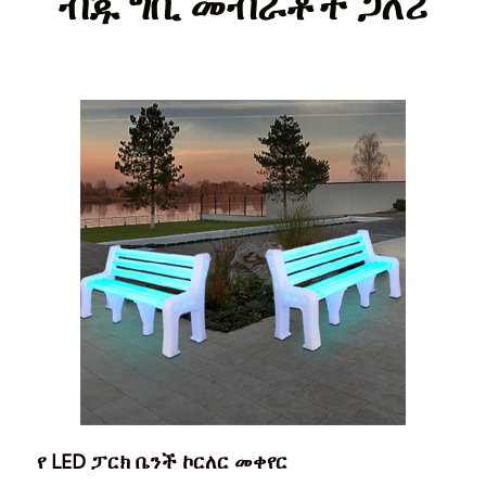
ብጁ ግቢ መብራቶች ጋለሪ
የ LED ፓርክ ቤንች ኮርለር መቀየር