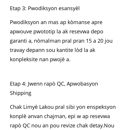
Etap 3: Pwodiksyon esansyèl
Pwodiksyon an mas ap kòmanse apre
apwouve pwototip la ak resevwa depo
garanti a, nòmalman pral pran 15 a 20 jou
travay depann sou kantite lòd la ak
konpleksite nan pwojè a.
Etap 4: Jwenn rapò QC, Apwobasyon
Shipping
Chak Limyè Lakou pral sibi yon enspeksyon
konplè anvan chajman, epi w ap resevwa
rapò QC nou an pou revize chak detay.Nou