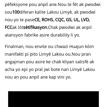
pèfeksyone pou anpil ane.Nou te fèt ak pwodwi
sou
100
diferan kalite Lakou Limyè, ak pwodwi
nou yo te pase
CE, ROHS, CQC, GS, UL, LVD,
FCC
ak lòt
sètifikasyon
.Chak pwodwi ak anpil
atansyon fabrike asire durability li yo.
Finalman, nou envite ou chwazi Huajun kòm
manifakti pi pito Limyè Lakou ou.Nou pran
angajman pou asire ke chak kliyan satisfè ak
acha yo epi yo pral jwi bote nan Limyè Lakou
nou an pou anpil ane kap vini yo.