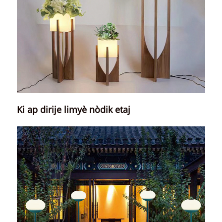
Ki ap dirije limyè nòdik etaj