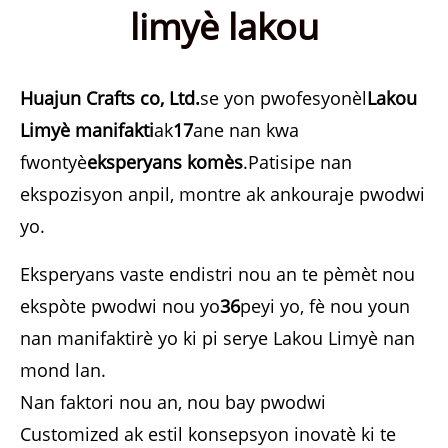
limyè lakou
Huajun Crafts co, Ltd.
se yon pwofesyonèl
Lakou
Limyè manifakti
ak
17
ane nan kwa
fwontyè
eksperyans komès
.Patisipe nan
ekspozisyon anpil, montre ak ankouraje pwodwi
yo.
Eksperyans vaste endistri nou an te pèmèt nou
ekspòte pwodwi nou yo
36
peyi yo, fè nou youn
nan manifaktirè yo ki pi serye Lakou Limyè nan
mond lan.
Nan faktori nou an, nou bay pwodwi
Customized ak estil konsepsyon inovatè ki te