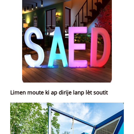
Limen moute ki ap dirije lanp lèt soutit