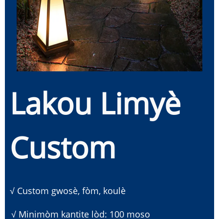
Lakou Limyè
Custom
√ Custom gwosè, fòm, koulè
√ Minimòm kantite lòd: 100 moso