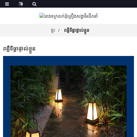
ផ្ទះ
ពន្លឺទីធ្លាផ្ទាល់ខ្លួន
ពន្លឺទីធ្លាផ្ទាល់ខ្លួន