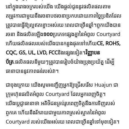
នៅក្នុងរោងចក្ររបស់យើង យើងផ្តល់ជូននូវផលិតផលតាម
តម្រូវការជាមួយនឹងរចនាបថរចនាប្រកបដោយភាពច្នៃប្រឌិតដែល
ត្រូវបានធ្វើឱ្យល្អឥតខ្ចោះអស់រយៈពេលជាច្រើនឆ្នាំ។ពួកយើងបាន
រចនា និងផលិតឡើង
១០០
ប្រភេទផ្សេងគ្នានៃអំពូល Courtyard
ហើយផលិតផលរបស់យើងបានកន្លងផុតទៅហើយ
CE, ROHS,
CQC, GS, UL, LVD, FCC
និងផ្សេងទៀត។
វិញ្ញាបន
ប័ត្រ
.ផលិតផលនីមួយៗត្រូវបានរៀបចំយ៉ាងប្រុងប្រយ័ត្ន ដើម្បី
ធានាបាននូវភាពធន់របស់វា។
ជាចុងក្រោយ យើងសូមអញ្ជើញអ្នកឱ្យជ្រើសរើស Huajun ជា
ក្រុមហ៊ុនផលិតអំពូល Courtyard ដែលអ្នកពេញចិត្ត។
យើងប្តេជ្ញាធានាថា អតិថិជនគ្រប់រូបពេញចិត្តនឹងការទិញរបស់
ពួកគេ ហើយនឹងរីករាយជាមួយភាពស្រស់ស្អាតនៃអំពូល
Courtyard របស់យើងអស់រយៈពេលជាច្រើនឆ្នាំទៅមុខទៀត។