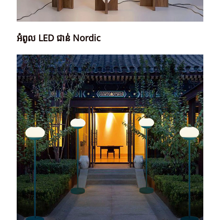
អំពូល LED ជាន់ Nordic