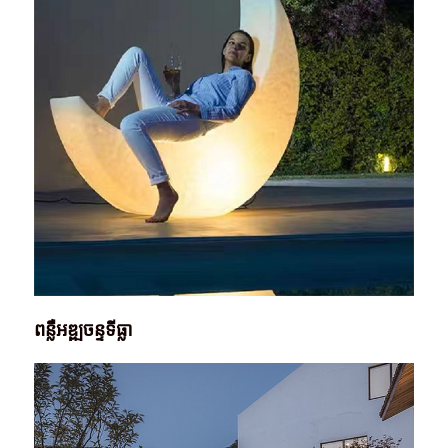
ពន្លឺអឌ្ឍចន្ទទីធ្លា