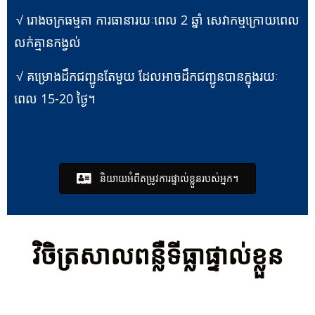
√ រោងចក្រធម្មតា ការធានារយៈពេល 2 ឆ្នាំ សេវាកម្មក្រោយពេល
លក់គ្មានកង្វល់
√ គម្រោងដឹកជញ្ជូនតែមួយ ដែលអាចដឹកជញ្ជូនបានក្នុងរយៈ
ពេល 15-20 ថ្ងៃ។
និយាយអំពីតម្រូវការផ្ទាល់ខ្លួនរបស់អ្នក។
វិចិត្រសាលពន្លឺទីធ្លាផ្ទាល់ខ្លួន