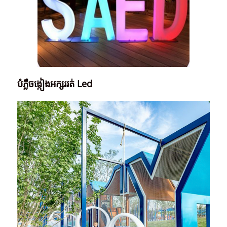
បំភ្លឺចង្កៀងអក្សររត់ Led