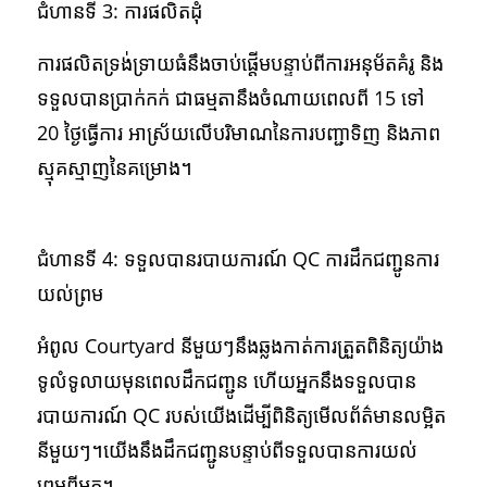
ជំហានទី 3: ការផលិតដុំ
ការផលិតទ្រង់ទ្រាយធំនឹងចាប់ផ្តើមបន្ទាប់ពីការអនុម័តគំរូ និង
ទទួលបានប្រាក់កក់ ជាធម្មតានឹងចំណាយពេលពី 15 ទៅ
20 ថ្ងៃធ្វើការ អាស្រ័យលើបរិមាណនៃការបញ្ជាទិញ និងភាព
ស្មុគស្មាញនៃគម្រោង។
ជំហានទី 4: ទទួលបានរបាយការណ៍ QC ការដឹកជញ្ជូនការ
យល់ព្រម
អំពូល Courtyard នីមួយៗនឹងឆ្លងកាត់ការត្រួតពិនិត្យយ៉ាង
ទូលំទូលាយមុនពេលដឹកជញ្ជូន ហើយអ្នកនឹងទទួលបាន
របាយការណ៍ QC របស់យើងដើម្បីពិនិត្យមើលព័ត៌មានលម្អិត
នីមួយៗ។យើងនឹងដឹកជញ្ជូនបន្ទាប់ពីទទួលបានការយល់
ព្រមពីអ្នក។