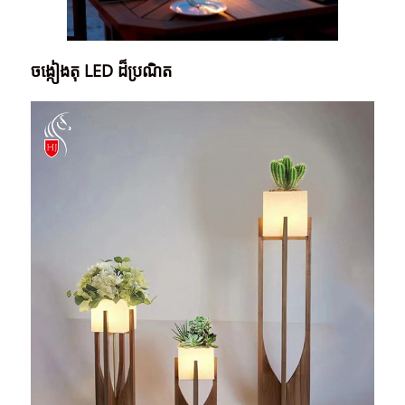
ចង្កៀងតុ LED ដ៏ប្រណិត