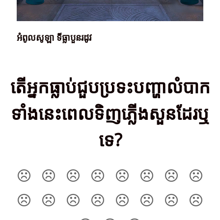
អំពូលសូឡា ទីធ្លាបួនរដូវ
តើ​អ្នក​ធ្លាប់​ជួប​ប្រទះ​បញ្ហា​លំបាក​
ទាំង​នេះ​ពេល​ទិញ​ភ្លើង​សួន​ដែរ​ឬ​
ទេ?