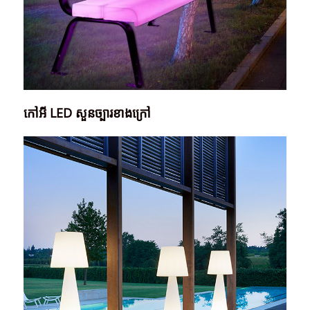
កៅអី LED សួនច្បារខាងក្រៅ