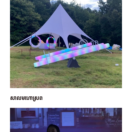
សាលមហោស្រព