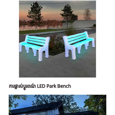
ការផ្លាស់ប្តូរពណ៌ LED Park Bench