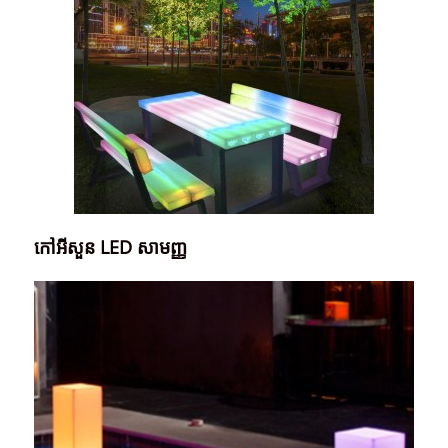
កៅអីសួន LED សាមញ្ញ