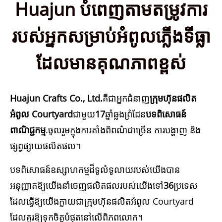
Huajun បំពេញតាមតម្រូវការ
របស់អ្នកសម្រាប់អំពូលភ្លើងទីធ្លា
ដែលមានគុណភាពខ្ពស់
Huajun Crafts Co., Ltd.
គឺជាអ្នកជំនាញ
ក្រុមហ៊ុនផលិត
អំពូល Courtyard
ជាមួយ
17
ឆ្នាំឆ្លងព្រំដែន
បទពិសោធន៍
ពាណិជ្ជកម្ម
.ចូលរួមក្នុងការតាំងពិពណ៌ជាច្រើន ការបង្ហាញ និង
ផ្សព្វផ្សាយផលិតផល។
បទពិសោធន៍ឧស្សាហកម្មដ៏ទូលំទូលាយរបស់យើងបាន
អនុញ្ញាតឱ្យយើងនាំចេញផលិតផលរបស់យើងទៅ
36
ប្រទេស
ដែលធ្វើឱ្យយើងក្លាយជាក្រុមហ៊ុនផលិតអំពូល Courtyard
ដែលគួរឱ្យទុកចិត្តបំផុតនៅលើពិភពលោក។