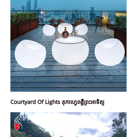
Courtyard Of Lights តុកាហ្វេពន្លឺព្រះអាទិត្យ