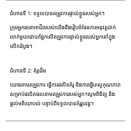
ជំហានទី 1: ទទួលបានតម្រូវការផ្ទាល់ខ្លួនរបស់អ្នក។
ក្រុមអ្នករចនាអាជីពរបស់យើងនឹងរៀបចំផែនការអនុវត្តជាក់
លាក់មួយដោយផ្អែកលើតម្រូវការផ្ទាល់ខ្លួនរបស់អ្នកនៅក្នុង
លើកដំបូង។
ជំហានទី 2: គំរូដើម
យោងតាមតម្រូវការ ធ្វើការផលិតគំរូ និងការធ្វើតេស្តគុណភាព
សម្រាប់ផលិតផលតាមតម្រូវការរបស់អ្នក។សូមពិនិត្យ និង
ផ្តល់មតិយោបល់ បន្ទាប់ពីទទួលបានគំរូរូបវន្ត។