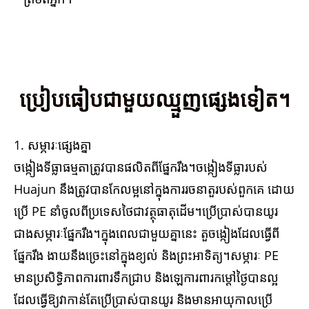
ប្រៀបធៀបជាមួយឈ្មួញផ្សេងទៀត។
1. សម្ភារៈផ្សេងគ្នា
ចង្កៀងទីធ្លាធម្មតាត្រូវបានផលិតពីផ្នែករឹង។ចង្កៀងទីធ្លារបស់
Huajun នឹងត្រូវបានកែលម្អនៅក្នុងការរចនាតួរបស់ពួកគេ ដោយ
ប្រើ PE នាំចូលពីប្រទេសថៃជាវត្ថុធាតុដើម។ប្រើប្រាស់បានយូរ
ជាងសម្ភារៈផ្នែករឹង។ក្នុងពេលជាមួយគ្នានេះ តួចង្កៀងដែលធ្វើពី
ផ្នែករឹង ងាយនឹងច្រេះនៅក្នុងខ្យល់ និងព្រះអាទិត្យ។សម្ភារៈ PE
មានប្រសិទ្ធិភាពការពារទឹកជ្រាប និងឡេការពារកម្តៅថ្ងៃបានល្អ
ដែលធ្វើឱ្យវាកាន់តែប្រើប្រាស់បានយូរ និងមានអាយុកាលប្រើ