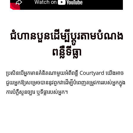
ជំហានបួនដើម្បីប្ដូរតាមបំណង
ពន្លឺទីធ្លា
ប្រសិនបើអ្នកមានគំនិតណាមួយអំពីពន្លឺ Courtyard យើងអាច
ជួយអ្នកឱ្យសម្រេចបាននូវពួកវាដើម្បីបំពេញតម្រូវការរបស់អ្នកក្នុង
ការបំភ្លឺសួនច្បារ ឬទីធ្លារបស់អ្នក។