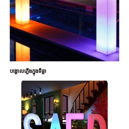
បង្គោលភ្លើងក្នុងទីធ្លា