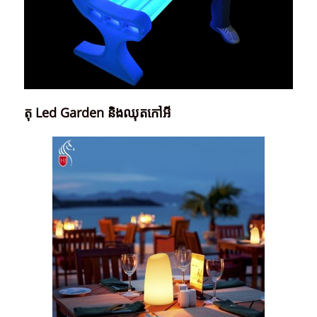
តុ Led Garden និងឈុតកៅអី