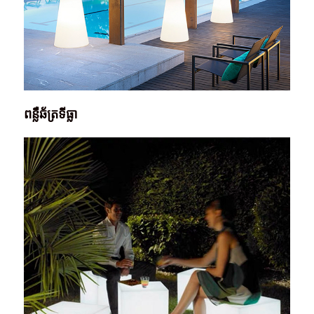
ពន្លឺឆ័ត្រទីធ្លា