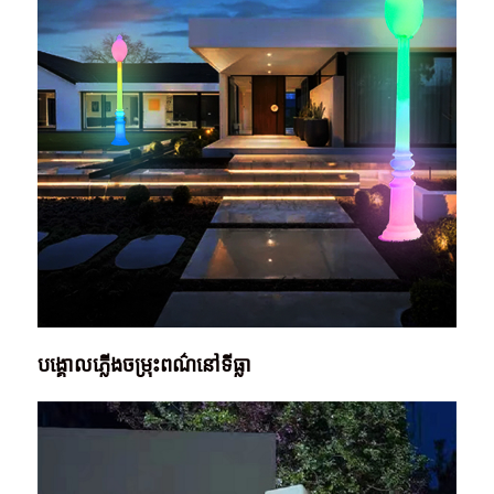
បង្គោលភ្លើងចម្រុះពណ៌នៅទីធ្លា