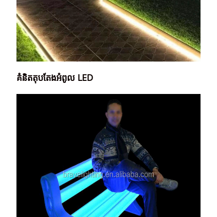
គំនិតតុបតែងអំពូល LED