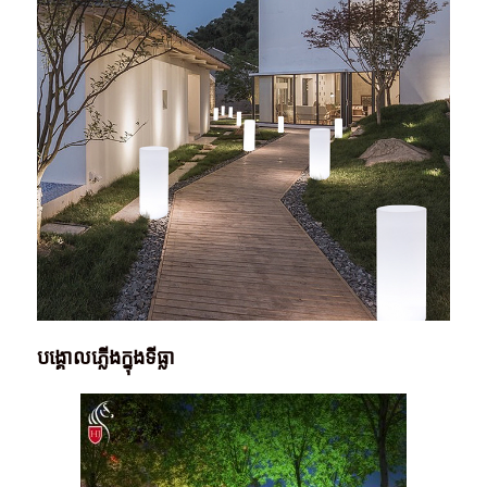
បង្គោលភ្លើងក្នុងទីធ្លា