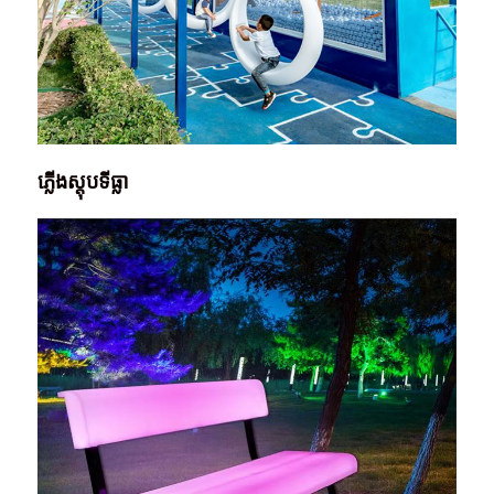
ភ្លើងស្តុបទីធ្លា