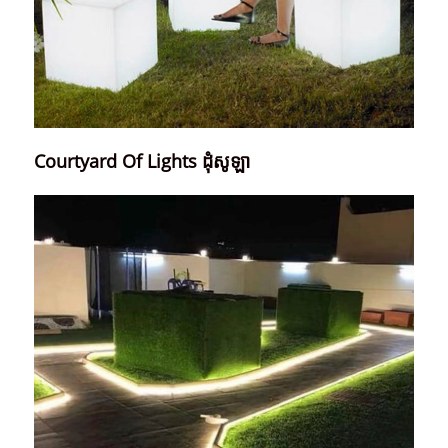
Courtyard Of Lights ដុំសូឡា