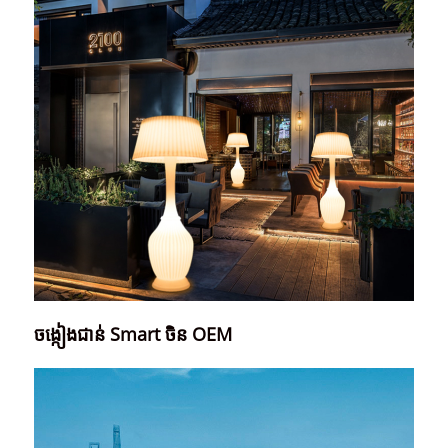
ចង្កៀងជាន់ Smart ចិន OEM