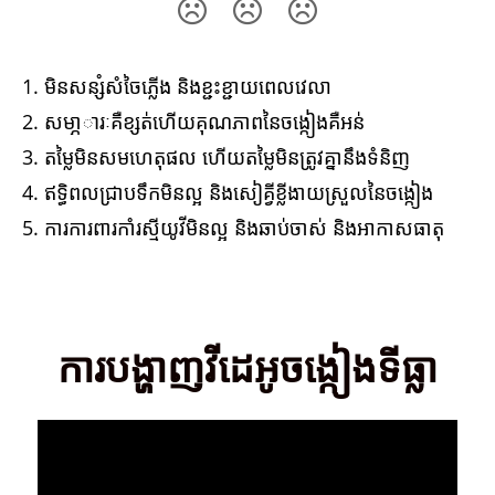
1. មិនសន្សំសំចៃភ្លើង និងខ្ជះខ្ជាយពេលវេលា
2. សមា្ភារៈគឺខ្សត់ហើយគុណភាពនៃចង្កៀងគឺអន់
3. តម្លៃមិនសមហេតុផល ហើយតម្លៃមិនត្រូវគ្នានឹងទំនិញ
4. ឥទ្ធិពលជ្រាបទឹកមិនល្អ និងសៀគ្វីខ្លីងាយស្រួលនៃចង្កៀង
5. ការការពារកាំរស្មីយូវីមិនល្អ និងឆាប់ចាស់ និងអាកាសធាតុ
ការបង្ហាញវីដេអូចង្កៀងទីធ្លា