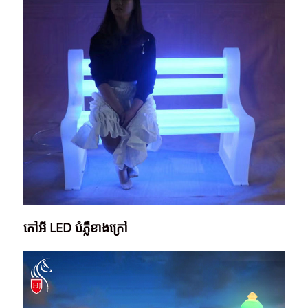
កៅអី LED បំភ្លឺខាងក្រៅ