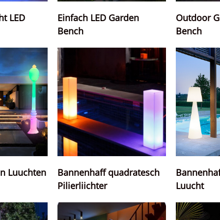
Outdoor G
ht LED
Einfach LED Garden
Bench
Bench
Bannenhaf
n Luuchten
Bannenhaff quadratesch
Luucht
Pilierliichter