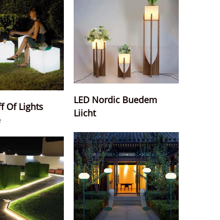
LED Nordic Buedem
 Of Lights
Liicht
e