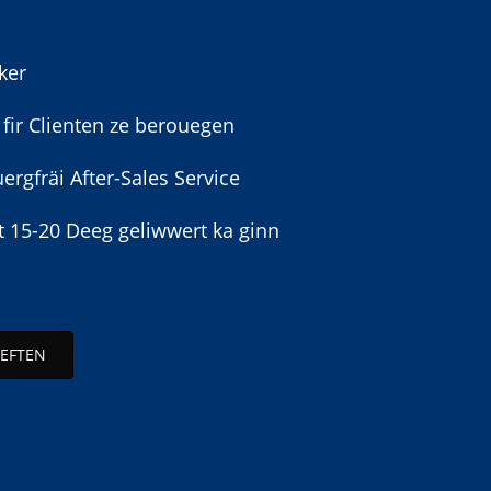
ker
 fir Clienten ze berouegen
ergfräi After-Sales Service
 15-20 Deeg geliwwert ka ginn
EFTEN