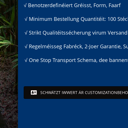
√ Benotzerdefinéiert Gréisst, Form, Faarf
√ Minimum Bestellung Quantitéit: 100 Stéc
√ Strikt Qualitéitssécherung virum Versand
√ Regelméisseg Fabréck, 2-Joer Garantie, Su
√ One Stop Transport Schema, dee bannent
SCHWÄTZT IWWERT ÄR CUSTOMIZATIONBEHO