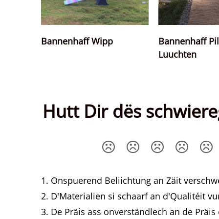
Bannenhaff Wipp
Bannenhaff Pil
Luuchten
Hutt Dir dës schwier
1. Onspuerend Beliichtung an Zäit versch
2. D'Materialien si schaarf an d'Qualitéit 
3. De Präis ass onverständlech an de Präis