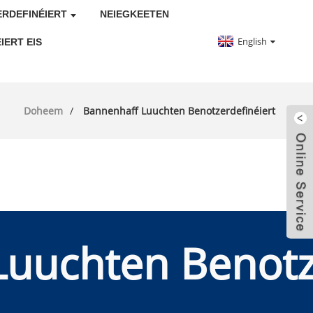
RDEFINÉIERT
NEIEGKEETEN
English
IERT EIS
Doheem
Bannenhaff Luuchten Benotzerdefinéiert
uuchten Benotz