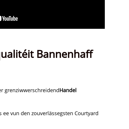
ualitéit Bannenhaff
er grenziwwerschreidend
Handel
s ee vun den zouverlässegsten Courtyard