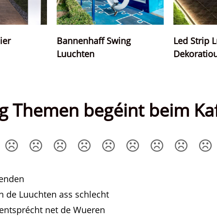
Led Strip 
ier
Bannenhaff Swing
Dekoratiou
Luuchten
eg Themen begéint beim Ka
wenden
vun de Luuchten ass schlecht
 entsprécht net de Wueren