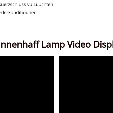
 Kuerzschluss vu Luuchten
iederkonditiounen
nnenhaff Lamp Video Disp