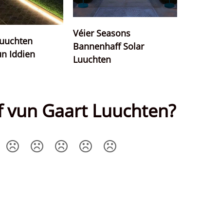
Véier Seasons
Luuchten
Bannenhaff Solar
n Iddien
Luuchten
f vun Gaart Luuchten?