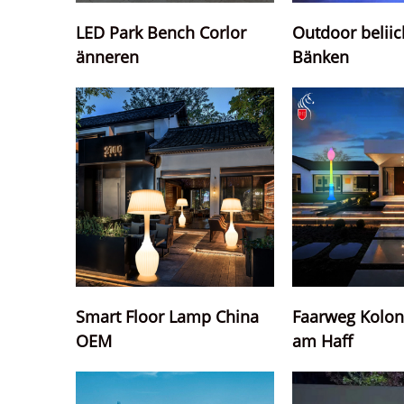
LED Park Bench Corlor
Outdoor beliic
änneren
Bänken
Smart Floor Lamp China
Faarweg Kolon
OEM
am Haff