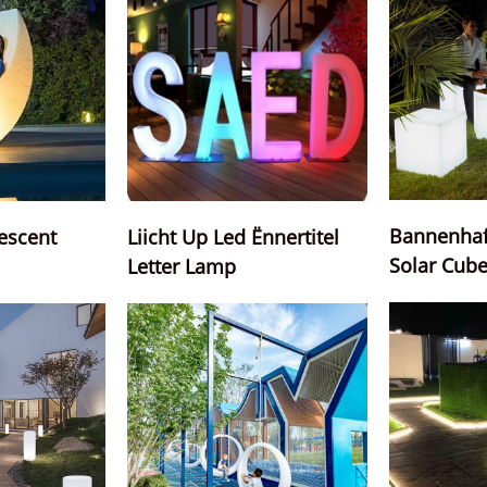
Bannenhaff
escent
Liicht Up Led Ënnertitel
Solar Cub
Letter Lamp