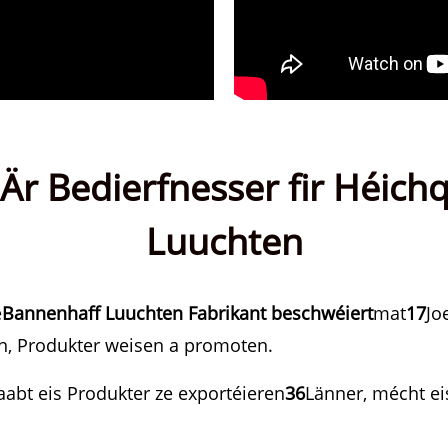
Är Bedierfnesser fir Héichq
Luuchten
e
Bannenhaff Luuchten Fabrikant beschwéiert
mat
17
Jo
en, Produkter weisen a promoten.
laabt eis Produkter ze exportéieren
36
Länner, mécht ei