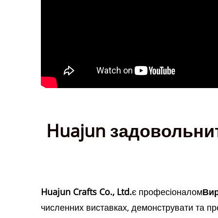
Huajun задовольнит
Huajun Crafts Co., Ltd.
є професіоналом
Вир
численних виставках, демонструвати та пр