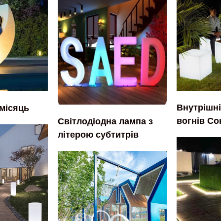
Внутрішні
місяць
вогнів Со
Світлодіодна лампа з
літерою субтитрів