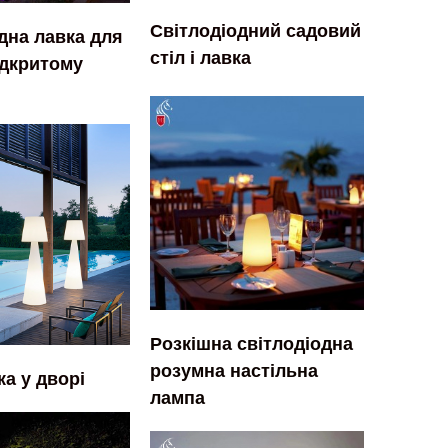
Світлодіодний садовий
дна лавка для
стіл і лавка
ідкритому
Розкішна світлодіодна
розумна настільна
а у дворі
лампа