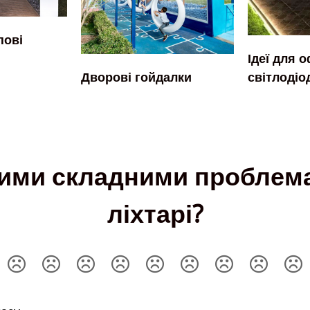
пові
Ідеї ​​дл
світлодіо
Дворові гойдалки
цими складними проблем
ліхтарі?