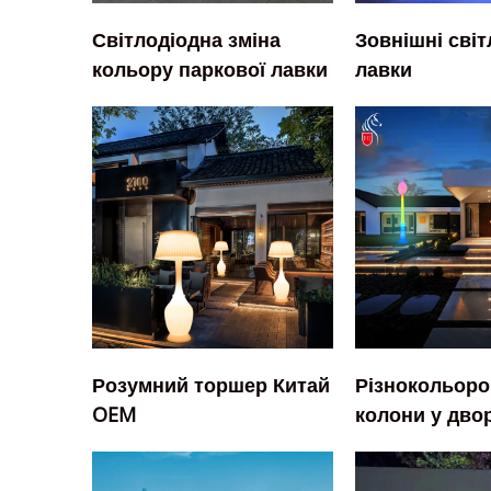
Світлодіодна зміна
Зовнішні світ
кольору паркової лавки
лавки
Розумний торшер Китай
Різнокольоров
OEM
колони у двор