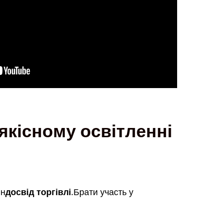
якісному освітленні
нн
досвід торгівлі
.Брати участь у