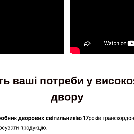
ь ваші потреби у високо
двору
обник дворових світильників
з
17
років транскордо
осувати продукцію.