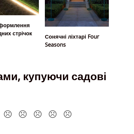
я оформлення
дних стрічок
Сонячні ліхтарі Four
Seasons
ами, купуючи садові