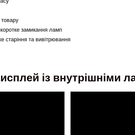
часу
є товару
 коротке замикання ламп
ке старіння та вивітрювання
исплей із внутрішніми 