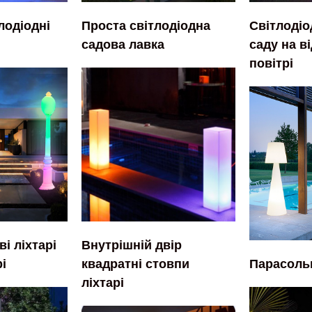
Світлодіо
лодіодні
Проста світлодіодна
саду на в
садова лавка
повітрі
і ліхтарі
Внутрішній двір
Парасольк
і
квадратні стовпи
ліхтарі