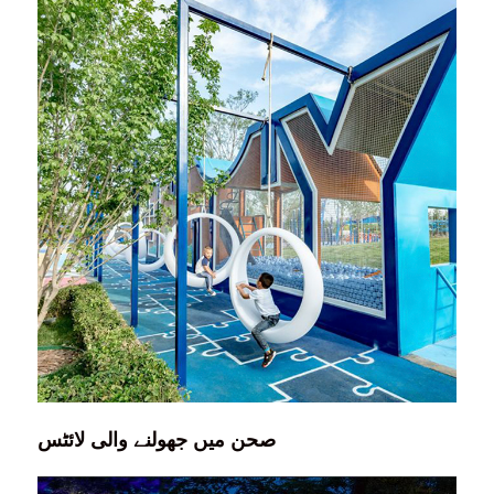
صحن میں جھولنے والی لائٹس