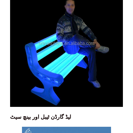
لیڈ گارڈن ٹیبل اور بینچ سیٹ