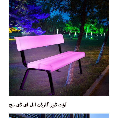
آؤٹ ڈور گارڈن ایل ای ڈی بنچ