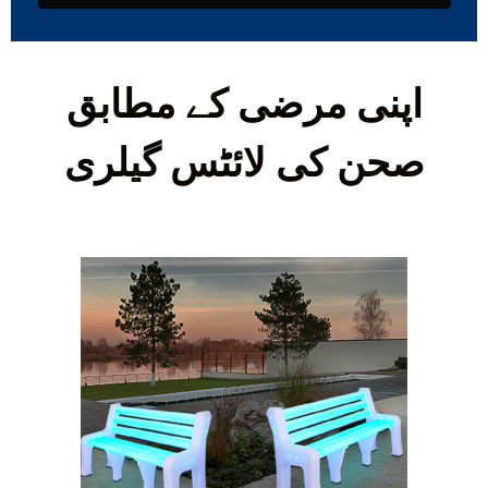
اپنی مرضی کے مطابق
صحن کی لائٹس گیلری