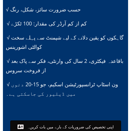
√ حسب ضرورت سائز، شکل، رنگ
√ کم از کم آرڈر کی مقدار: 100 ٹکڑے
√ گاہکوں کو یقین دلانے کے لیے شپمنٹ سے پہلے سخت
کوالٹی اشورینس
√ باقاعدہ فیکٹری، 2 سال کی وارنٹی، فکر سے پاک بعد
از فروخت سروس
√ ون اسٹاپ ٹرانسپورٹیشن اسکیم، جو 15-20 دنوں
میں ڈیلیور کی جاسکتی ہے۔
اپنی تخصیص کی ضروریات کے بارے میں بات کریں۔