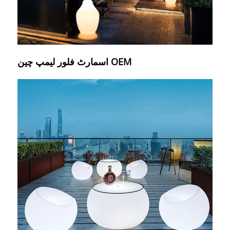
اسمارٹ فلور لیمپ چین OEM