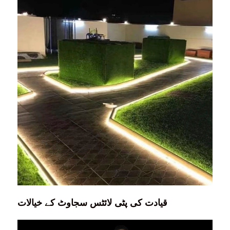
قیادت کی پٹی لائٹس سجاوٹ کے خیالات