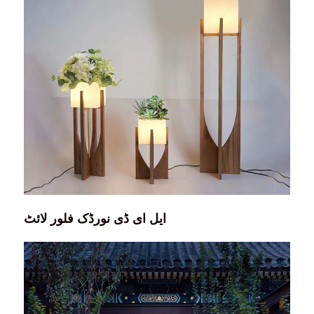
ایل ای ڈی نورڈک فلور لائٹ