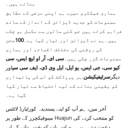
بناتے ہیں۔
ہماری فیکٹری میں، ہم اپنی مرضی کے مطابق
مصنوعات کو جدید ڈیزائن کے انداز کے ساتھ
فراہم کرتے ہیں جو کئی سالوں سے مکمل ہو چکے
ہیں۔ہم نے ڈیزائن اور تیار کیا ہے۔
100
صحن
کی روشنی کی مختلف اقسام، اور ہماری
مصنوعات گزر چکی ہیں۔
سی ای، آر او ایچ ایس، سی
کیو سی، جی ایس، یو ایل، ایل وی ڈی، ایف سی سی
اور
دیگر
سرٹیفیکیشن
.ہر پروڈکٹ کو اس کی پائیداری
کو یقینی بنانے کے لیے احتیاط سے تیار کیا
گیا ہے۔
آخر میں، ہم آپ کو اپنے پسندیدہ کورٹیارڈ لائٹس
مینوفیکچرر کے طور پر Huajun کو منتخب کرنے کی
دعوت دیتے ہیں۔ہم اس بات کو یقینی بنانے کے لیے