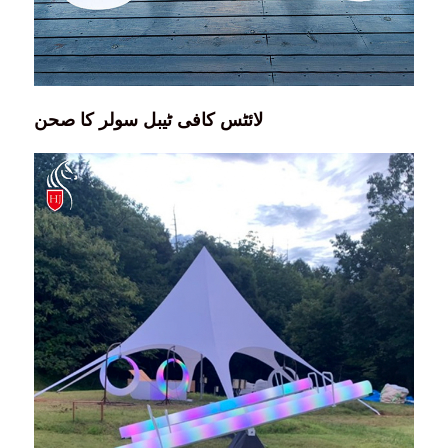
لائٹس کافی ٹیبل سولر کا صحن