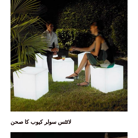
لائٹس سولر کیوب کا صحن