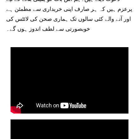
پرعزم ہیں کہ ہر صارف اپنی خریداری سے مطمئن ہے
اور آنے والے کئی سالوں تک ہماری صحن کی لائٹس کی
خوبصورتی سے لطف اندوز ہوں گے۔