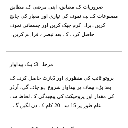
ضروریات کے مطابق، اپنی مرضی کے مطابق
مصنوعات کے لیے نمونے کی تیاری اور معیار کی جانچ
کریں۔براہ کرم چیک کریں اور جسمانی نمونے
حاصل کرنے کے بعد تبصرے فراہم کریں۔
مرحلہ 3: بلک پیداوار
پروٹو ٹائپ کی منظوری اور ڈپازٹ حاصل کرنے کے
بعد بڑے پیمانے پر پیداوار شروع ہو جائے گی، آرڈر
کی مقدار اور پروجیکٹ کی پیچیدگی کے لحاظ سے
عام طور پر 15 سے 20 کام کے دن لگیں گے۔