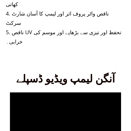
کھاتی
4. ناقص واٹر پروف اثر اور لیمپ کا آسان شارٹ
سرکٹ
5. ناقص UV تحفظ اور تیزی سے بڑھاپے اور موسم کی
خرابی۔
آنگن لیمپ ویڈیو ڈسپلے