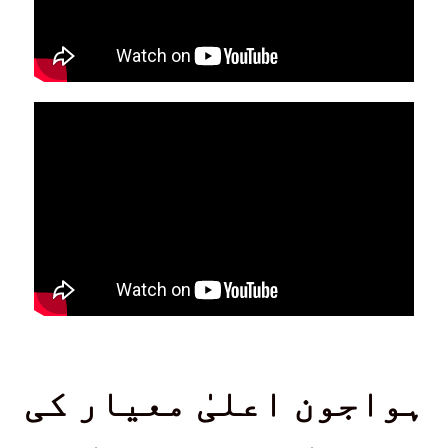
ہواجون اعلیٰ معیار کی