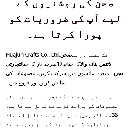
صحن کی روشنیوں کے
لیے آپ کی ضروریات کو
پورا کرتا ہے۔
ایک پیشہ ور ہے
صحن
Huajun Crafts Co., Ltd.
لائٹس بنانے والا
کے ساتھ
17
سرحد پار کے سال
تجارتی
تجربہ
.متعدد نمائشوں میں شرکت کریں، مصنوعات کی
نمائش کریں اور فروغ دیں۔
ہمارے وسیع صنعت کے تجربے نے ہمیں اپنی
مصنوعات کو برآمد کرنے کے قابل بنایا ہے۔
36
ممالک، ہمیں دنیا کے سب سے قابل اعتماد
کورٹیارڈ لائٹس مینوفیکچررز میں سے ایک