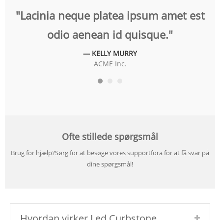
t
"Lacinia neque platea ipsum amet est
"
odio aenean id quisque."
— KELLY MURRY
ACME Inc.
Ofte stillede spørgsmål
Brug for hjælp?Sørg for at besøge vores supportfora for at få svar på
dine spørgsmål!
Hvordan virker Led Curbstone