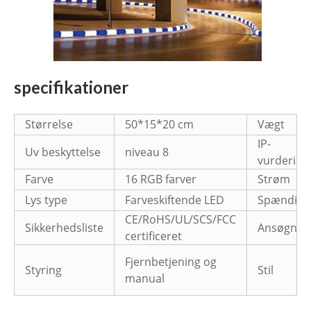
specifikationer
Størrelse
50*15*20 cm
Vægt
IP-
Uv beskyttelse
niveau 8
vurdering
Farve
16 RGB farver
Strøm
Lys type
Farveskiftende LED
Spænding
CE/RoHS/UL/SCS/FCC
Sikkerhedsliste
Ansøgnin
certificeret
Fjernbetjening og
Styring
Stil
manual