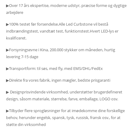
▶Over 17 års ekspertise, moderne udstyr, præcise forme og dygtige
arbejdere
▶100% testet før forsendelse.Alle Led Curbstone vil bestå
indbrændingstest, vandtæt test, funktionstest.Hvert LED-lys er
kvalificeret.
▶Forsyningsevne i Kina, 200.000 stykker om måneden, hurtig
levering 7-15 dage
▶Transportform: til søs, med fly, med EMS/DHL/FedEx
▶Direkte fra vores fabrik, ingen mægler, bedste prisgaranti
▶ Designprisvindende virksomhed, understøtter brugerdefineret
design, såsom materiale, størrelse, farve, emballage, LOGO osv.
▶Tilbyder flere sprogløsninger for at imødekomme dine forskellige
behov, herunder engelsk, spansk, tysk, russisk, fransk osv., for at
støtte din virksomhed