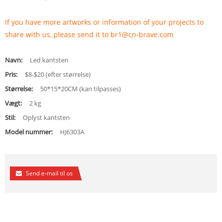
If you have more artworks or information of your projects to
share with us, please send it to br1@cn-brave.com
Navn:
Led kantsten
Pris:
$8-$20 (efter størrelse)
Størrelse:
50*15*20CM (kan tilpasses)
Vægt:
2 kg
Stil:
Oplyst kantsten
Model nummer:
HJ6303A
Send e-mail til os