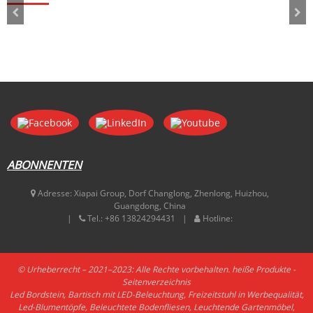
ABONNENTEN
Adresse:
Xiapai Group, Dorf Changlong, Zhenlong, Huizhou,
Guangdong, China
Tel.:
+86 13824294431
Hotline:
© Urheberrecht – 2021–2023: Alle Rechte vorbehalten.
heiße Produkte
-
Seitenverzeichnis
Led Bordstein
,
Bartisch mit LED-Beleuchtung
,
Freizeitstuhl in Werbequalität
,
Led-Blumentöpfe
,
Beleuchtete Bodenfliesen
,
Leuchtende Gartenmöbel
,