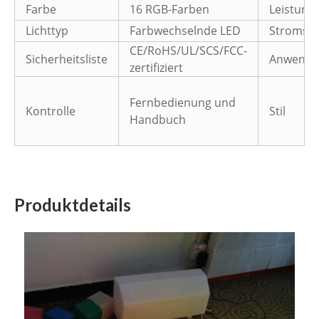
Farbe
16 RGB-Farben
Leistung
Lichttyp
Farbwechselnde LED
Stromsp
CE/RoHS/UL/SCS/FCC-
Sicherheitsliste
Anwendu
zertifiziert
Fernbedienung und
Kontrolle
Stil
Handbuch
Produktdetails