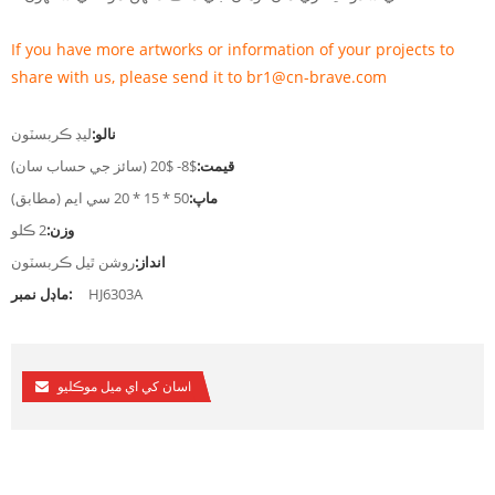
If you have more artworks or information of your projects to
share with us, please send it to br1@cn-brave.com
نالو:
ليڊ ڪربسٽون
قيمت:
$8- $20 (سائز جي حساب سان)
ماپ:
50 * 15 * 20 سي ايم (مطابق)
وزن:
2 ڪلو
انداز:
روشن ٿيل ڪربسٽون
HJ6303A
ماڊل نمبر:
اسان کي اي ميل موڪليو