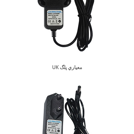
UK معياري پلگ