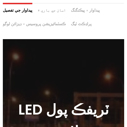
پيداوار ۽ پيڪنگنگ
اسان جي باري ۾
پيداوار جي تفصيل
پراڊڪٽ ٽيگ
ڪسٽمائيزيشن پروسيس ۽ ڊيزائن لوگو
LED ٽريفڪ پول