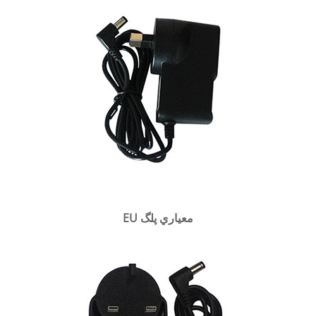
EU معياري پلگ