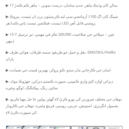
▶ 17 سالن کان وڌيڪ ماهر، جديد سامان، درست نموني ۽ ماهر ڪم ڪندڙ
▶ شپنگ کان اڳ 100٪ آزمائشي.سڀ ليڊ ڪربسٽون برن ان ٽيسٽ، پنروڪ
ٽيسٽ، فنڪشن ٽيسٽ پاس ڪندا.هر LED روشني قابل آهن.
▶ چين ۾ سپلائي جي صلاحيت، 200,000 ٽڪر في مهيني، تيز ترسيل 7-15
ڏينهن
▶ نقل و حمل جو طريقو: سمنڊ طرفان، هوائي طرف، EMS/DHL/FedEx
پاران
▶ اسان جي ڪارخاني مان سڌو، ڪو بروکر، بهترين قيمت جي ضمانت
▶ ڊيزائن اوارڊ کٽڻ واري ڪمپني، سپورٽ ڪسٽم ڊيزائن، جهڙوڪ مواد،
سائيز، رنگ، پيڪنگنگ، لوگو، وغيره
▶ توھان جي مختلف ضرورتن کي پورو ڪرڻ لاءِ گھڻن ٻولين جا حل مهيا ڪريو،
بشمول انگريزي، اسپينش، جرمن، روسي، فرينچ وغيره، توھان جي ڪاروبار
کي سپورٽ ڪرڻ لاءِ.