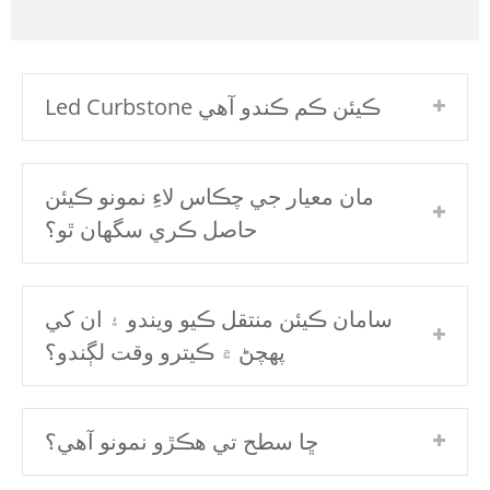
Led Curbstone ڪيئن ڪم ڪندو آهي
مان معيار جي چڪاس لاءِ نمونو ڪيئن
حاصل ڪري سگهان ٿو؟
سامان ڪيئن منتقل ڪيو ويندو ۽ ان کي
پهچڻ ۾ ڪيترو وقت لڳندو؟
ڇا سطح تي ھڪڙو نمونو آھي؟