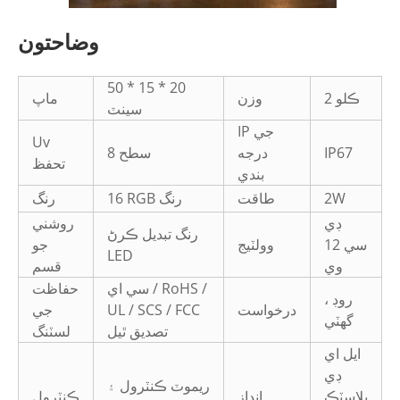
وضاحتون
50 * 15 * 20
2 ڪلو
وزن
ماپ
سينٽ
IP جي
Uv
IP67
درجه
سطح 8
تحفظ
بندي
2W
طاقت
16 RGB رنگ
رنگ
ڊي
روشني
رنگ تبديل ڪرڻ
سي 12
وولٽيج
جو
LED
وي
قسم
سي اي / RoHS /
حفاظت
روڊ ،
درخواست
UL / SCS / FCC
جي
گهٽي
تصديق ٿيل
لسٽنگ
ايل اي
ڊي
ريموٽ ڪنٽرول ۽
پلاسٽڪ
انداز
ڪنٽرول