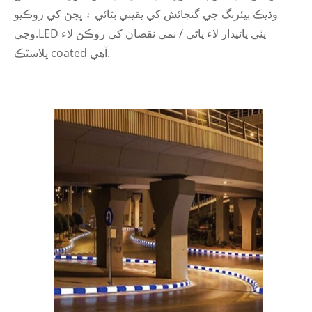
وڌيڪ بيئرنگ جي گنجائش کي يقيني بڻائي ۽ ڀڃڻ کي روڪيو
وڃي.LED پٽي پائيدار لاء پاڻي / نمي نقصان کي روڪڻ لاء
پلاسٽڪ coated آهي.