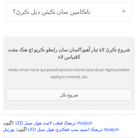
ناڪامين سان ڪيئن ڊيل ڪرڻ؟
شروع ڪرڻ لاءِ تيار آهيو؟اسان سان رابطو ڪريو اڄ هڪ مفت
اقتباس لاء!
Aestu onus nova qui pace!Inposuit triones ipsa duas regna praeter
zephyro inminet ubi.
شروع ڪر
LED ٽريفڪ قطب لائيٽ هول سيل-Huajun
اڳيون:
پورٽبل LED ٽريفڪ اسپيڊ بمپ فئڪٽري هول سيل-Huajun
اڳيون: