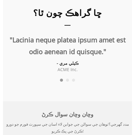
ڇا گراهڪ چون ٿا؟
t
"Lacinia neque platea ipsum amet est
"
odio aenean id quisque."
- ڪيلي مري
ACME Inc.
وچان وچان سوال ڪرڻ
مدد گهرجي؟توهان جي سوالن جي جوابن لاء اسان جي سپورٽ فورم جو دورو
ڪرڻ جي پڪ ڪريو!