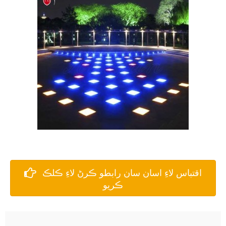
اقتباس لاءِ اسان سان رابطو ڪرڻ لاءِ ڪلڪ
ڪريو