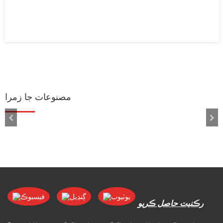
مصنوعات جا زمرا
رڪنيت حاصل ڪريو