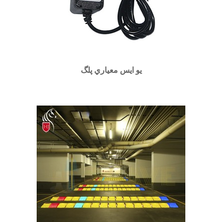
يو ايس معياري پلگ