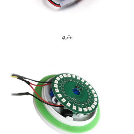
بيٽري