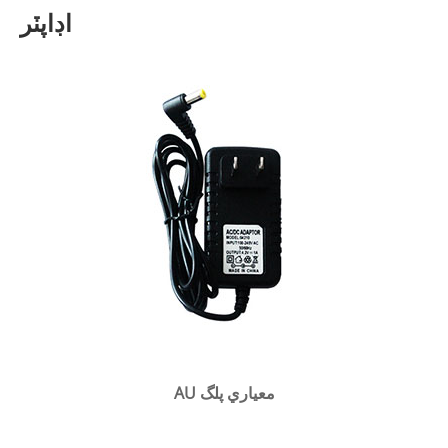
اڊاپٽر
AU معياري پلگ