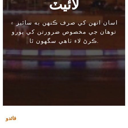
لائيٽ
اسان انهن کي صرف ڪنهن به سائيز ۾
توهان جي مخصوص ضرورتن کي پورو
ڪرڻ لاء ٺاهي سگهون ٿا.
فائدو