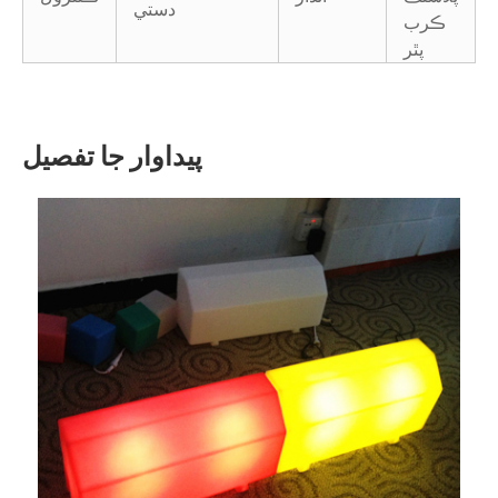
دستي
ڪرب
پٿر
پيداوار جا تفصيل