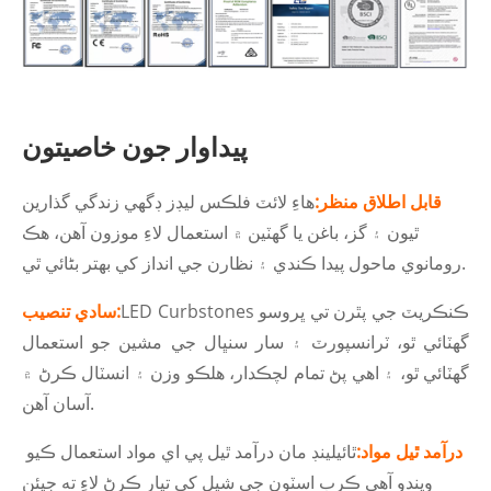
پيداوار جون خاصيتون
قابل اطلاق منظر:
هاءِ لائٽ فلڪس ليڊز ڊگهي زندگي گذارين
ٿيون ۽ گز، باغن يا گهٽين ۾ استعمال لاءِ موزون آهن، هڪ
رومانوي ماحول پيدا ڪندي ۽ نظارن جي انداز کي بهتر بڻائي ٿي.
LED Curbstones ڪنڪريٽ جي پٿرن تي ڀروسو
سادي تنصيب:
گھٽائي ٿو، ٽرانسپورٽ ۽ سار سنڀال جي مشين جو استعمال
گھٽائي ٿو، ۽ اھي پڻ تمام لچڪدار، ھلڪو وزن ۽ انسٽال ڪرڻ ۾
آسان آھن.
درآمد ٿيل مواد:
ٿائيلينڊ مان درآمد ٿيل پي اي مواد استعمال ڪيو
ويندو آهي ڪرب اسٽون جي شيل کي تيار ڪرڻ لاءِ ته جيئن