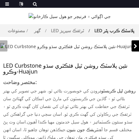
LED پلاسٽڪ ڪرب پٿر
LED ٽرئفڪ سيريز
گهر
مصنوعات
LED Curbstone نئين پلاسٽڪ روشن ٿيل فئڪٽري سڌو
وڪرو-Huajun
مختصر وضاحت:
روشن ٿيل ڪربسٽون
روڊن کي خوبصورت بڻائي ٿو، شهر جي تصوير کي بهتر
بڻائي ٿو ۽ گاڏين جي ڪربسٽون کي مارڻ جي امڪان کي گهٽائڻ سان
ٽرئفڪ جي حفاظت کي بهتر بڻائي ٿو.ان کي نقصان کان گھٽ ڪري ٿو ۽
ٽرئفڪ جي رڪاوٽن کي گھٽ ڪري ٿو. اسان سڄي دنيا جي گراهڪن کي
سڌو سنئون ڪسٽمائيز ۽ هول سيل خدمتون مهيا ڪندا آهيون.اسان وٽ پڻ
مختلف قسم جا آهن
ٽريفڪ جون بتيون
.جيڪڏھن توھان چاھيو ٿا، اسان انھن
کي سڌو فیکٹري مان توھان جي ملڪ ڏانھن موڪلي سگھون ٿا