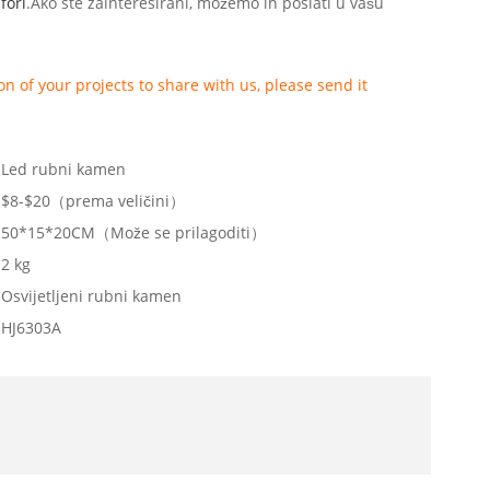
fori
.Ako ste zainteresirani, možemo ih poslati u vašu
n of your projects to share with us, please send it
Led rubni kamen
$8-$20（prema veličini）
50*15*20CM（Može se prilagoditi）
2 kg
Osvijetljeni rubni kamen
HJ6303A