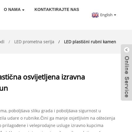
O NAMA
KONTAKTIRAJTE NAS
English
odi
LED prometna serija
LED plastični rubni kamen
tična osvijetljena izravna
jun
epima, poboljšava sliku grada i poboljšava sigurnost u
ila udare o rubnike.Čini ga manje osjetljivim na oštećenja
 prilagođene i veleprodajne usluge izravno kupcima