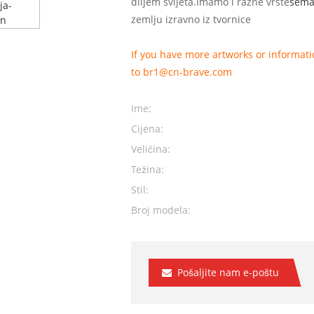
diljem svijeta.Imamo i razne vrste
sema
zemlju izravno iz tvornice
If you have more artworks or informatio
to br1@cn-brave.com
Ime:
Cijena:
Veličina:
Težina:
Stil:
Broj modela:
Pošaljite nam e-poštu