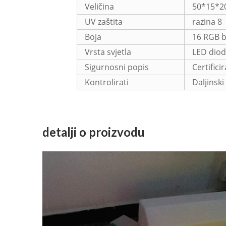
Veličina
50*15*2
UV zaštita
razina 8
Boja
16 RGB b
Vrsta svjetla
LED diod
Sigurnosni popis
Certific
Kontrolirati
Daljinski
detalji o proizvodu