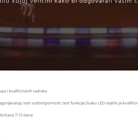
ilo kojoj veličini kako bi odgovarali vašim
a i kvalificiranih radnika
gorijevanja, test vodootpornosti, test funkcije.Svako LED svjetlo je kvalifici
dostava 7-15 dana