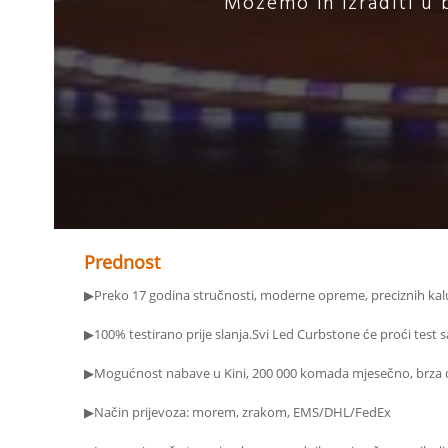
Možemo ih izraditi u b
Prednost
▶Preko 17 godina stručnosti, moderne opreme, preciznih kalup
▶100% testirano prije slanja.Svi Led Curbstone će proći test sa
▶Mogućnost nabave u Kini, 200 000 komada mjesečno, brza 
▶Način prijevoza: morem, zrakom, EMS/DHL/FedEx