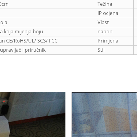
0cm
Težina
IP ocjena
oja
Vlast
a koja mijenja boju
napon
iran CE/RoHS/UL/ SCS/ FCC
Primjena
 upravljač i priručnik
Stil