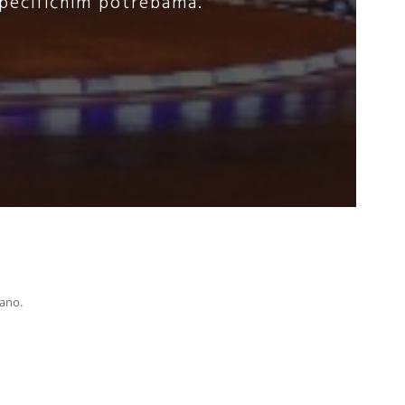
 specifičnim potrebama.
rano.