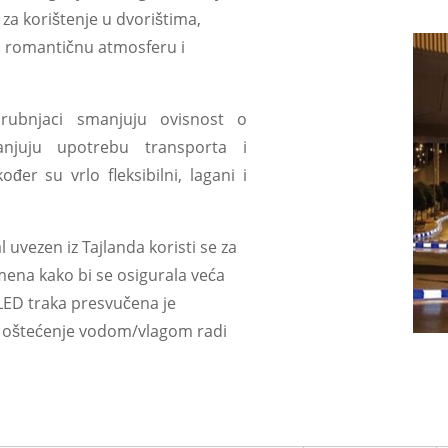
u za korištenje u dvorištima,
ći romantičnu atmosferu i
rubnjaci smanjuju ovisnost o
anjuju upotrebu transporta i
đer su vrlo fleksibilni, lagani i
l uvezen iz Tajlanda koristi se za
ena kako bi se osigurala veća
e.LED traka presvučena je
lo oštećenje vodom/vlagom radi