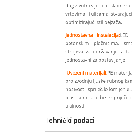
dug životni vijek i prikladne s
vrtovima ili ulicama, stvaraju
optimizirajući stil pejzaža.
Jednostavna instalacija:
LED 
betonskim pločnicima, sm
strojeva za održavanje, a tako
jednostavni za postavljanje.
Uvezeni materijali:
PE materija
proizvodnju ljuske rubnog kam
nosivost i spriječilo lomljenj
plastikom kako bi se spriječi
trajnosti.
Tehnički podaci