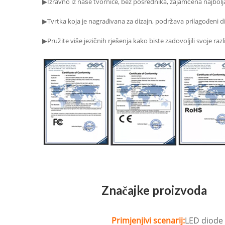
▶Izravno iz naše tvornice, bez posrednika, zajamčena najbolja
▶Tvrtka koja je nagrađivana za dizajn, podržava prilagođeni diz
▶Pružite više jezičnih rješenja kako biste zadovoljili svoje raz
Značajke proizvoda
Primjenjivi scenarij:
LED diode 