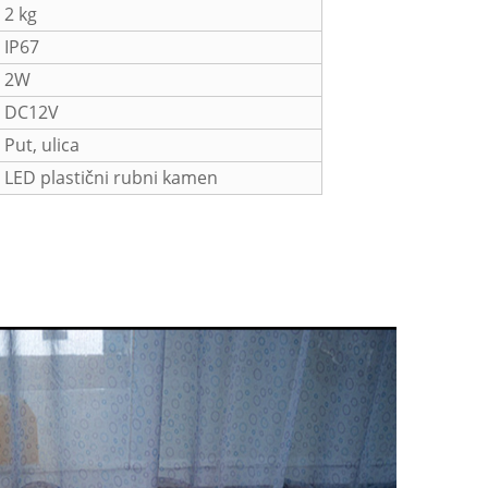
2 kg
IP67
2W
DC12V
Put, ulica
LED plastični rubni kamen