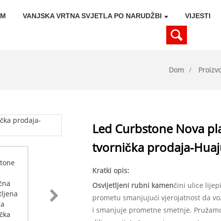
OM
VANJSKA VRTNA SVJETLA PO NARUDŽBI
VIJESTI
Dom
Proizv
Led Curbstone Nova plas
tvornička prodaja-Hua
Kratki opis:
Osvijetljeni rubni kamen
čini ulice lij
prometu smanjujući vjerojatnost da voz
i smanjuje prometne smetnje. Pružamo