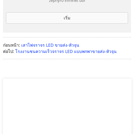
zephyro inminet ubi
เริ่ม
ก่อนหน้า:
เสาไฟจราจร LED ขายส่ง-หัวจุน
ต่อไป:
โรงงานชนความเร็วจราจร LED แบบพกพาขายส่ง-หัวจุน