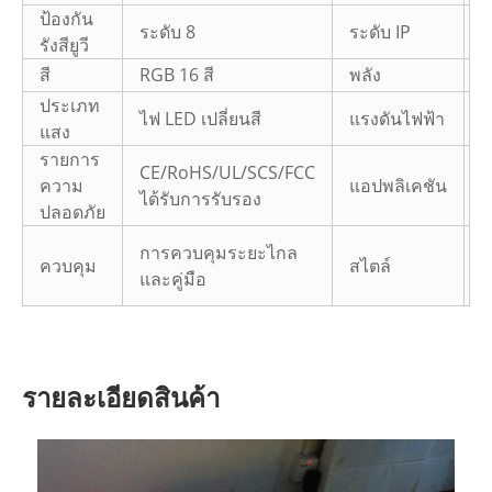
ป้องกัน
ระดับ 8
ระดับ IP
I
รังสียูวี
สี
RGB 16 สี
พลัง
ประเภท
ไฟ LED เปลี่ยนสี
แรงดันไฟฟ้า
ด
แสง
รายการ
CE/RoHS/UL/SCS/FCC
ความ
แอปพลิเคชัน
ได้รับการรับรอง
ปลอดภัย
L
การควบคุมระยะไกล
ควบคุม
สไตล์
ข
และคู่มือ
พ
รายละเอียดสินค้า