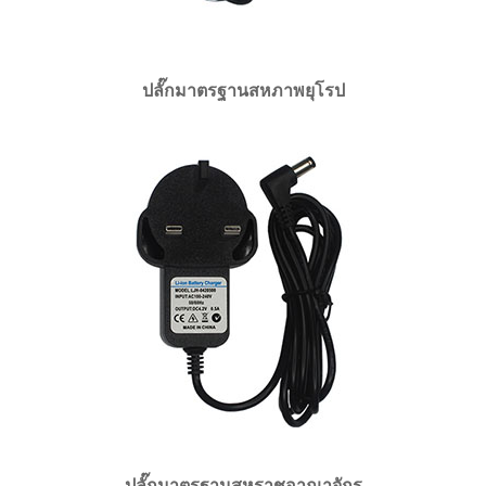
ปลั๊กมาตรฐานสหภาพยุโรป
ปลั๊กมาตรฐานสหราชอาณาจักร