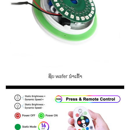
ຊິບ wafer ນໍາເຂົ້າ