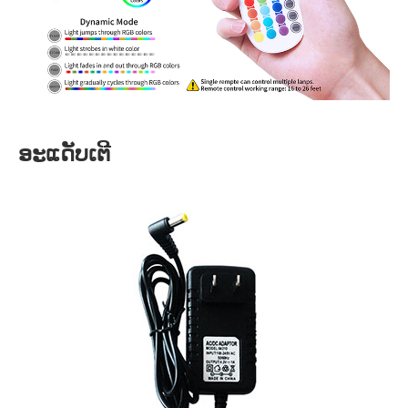
ອະແດັບເຕີ