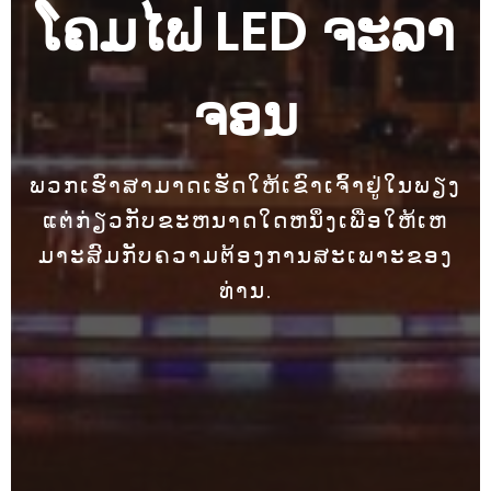
ໂຄມໄຟ LED ຈະລາ
ຈອນ
ພວກ​ເຮົາ​ສາ​ມາດ​ເຮັດ​ໃຫ້​ເຂົາ​ເຈົ້າ​ຢູ່​ໃນ​ພຽງ​
ແຕ່​ກ່ຽວ​ກັບ​ຂະ​ຫນາດ​ໃດ​ຫນຶ່ງ​ເພື່ອ​ໃຫ້​ເຫ
ມາະ​ສົມ​ກັບ​ຄວາມ​ຕ້ອງ​ການ​ສະ​ເພາະ​ຂອງ​
ທ່ານ​.