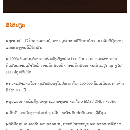
ຂໍ້ໄດ້ປຽບ
▶ຫຼາຍກວ່າ 17 ປີຂອງຄວາມຊໍານານ, ອຸປະກອນທີ່ທັນສະໄຫມ, ແມ່ພິມທີ່ຊັດເຈນ
ແລະແຮງງານທີ່ມີທັກສະ
▶ 100% ທົດສອບກ່ອນການຂົນສົ່ງ.ທັງຫມົດ Led Curbstone ຈະຜ່ານການ
ທົດສອບການເຜົາໄຫມ້, ການທົດສອບນ້ໍາ, ການທົດສອບການເຮັດວຽກ.ທຸກໆໄຟ
LED ມີຄຸນສົມບັດ.
▶ຄວາມສາມາດໃນການສະຫນອງໃນປະເທດຈີນ, 200,000 ຊິ້ນຕໍ່ເດືອນ, ການຈັດ
ສົ່ງໄວ 7-15 ມື້
▶ຮູບແບບການຂົນສົ່ງ: ທາງທະເລ, ທາງອາກາດ, ໂດຍ EMS / DHL / FedEx
▶ ສິນຄ້າຈາກໂຮງງານໂດຍກົງ, ບໍ່ມີນາຍໜ້າ, ຮັບປະກັນລາຄາດີທີ່ສຸດ
▶ບໍລິສັດຊະນະລາງວັນການອອກແບບ, ສະຫນັບສະຫນູນການອອກແບບທີ່ກໍາຫ