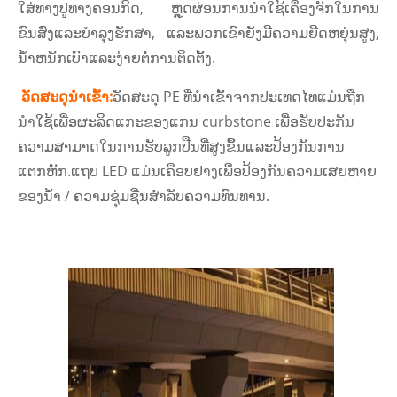
ໃສ່ທາງປູທາງຄອນກີດ, ຫຼຸດຜ່ອນການນໍາໃຊ້ເຄື່ອງຈັກໃນການ
ຂົນສົ່ງແລະບໍາລຸງຮັກສາ, ແລະພວກເຂົາຍັງມີຄວາມຍືດຫຍຸ່ນສູງ,
ນ້ໍາຫນັກເບົາແລະງ່າຍຕໍ່ການຕິດຕັ້ງ.
ວັດສະດຸນໍາເຂົ້າ:
ວັດສະດຸ PE ທີ່ນໍາເຂົ້າຈາກປະເທດໄທແມ່ນຖືກ
ນໍາໃຊ້ເພື່ອຜະລິດແກະຂອງແກນ curbstone ເພື່ອຮັບປະກັນ
ຄວາມສາມາດໃນການຮັບລູກປືນທີ່ສູງຂຶ້ນແລະປ້ອງກັນການ
ແຕກຫັກ.ແຖບ LED ແມ່ນເຄືອບຢາງເພື່ອປ້ອງກັນຄວາມເສຍຫາຍ
ຂອງນ້ໍາ / ຄວາມຊຸ່ມຊື່ນສໍາລັບຄວາມທົນທານ.