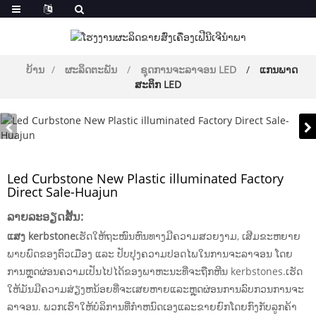
ບ້ານ
ຜະລິດຕະພັນ
ຊຸດການຈະລາຈອນ LED
ແກນພາດ
ສະຕິກ LED
Led Curbstone New Plastic illuminated Factory
Direct Sale-Huajun
ລາຍ​ລະ​ອຽດ​ສັ້ນ​:
ແສງ kerbstone
​ເຮັດ​ໃຫ້​ຖະໜົນ​ຫົນທາງ​ມີ​ຄວາມ​ສວຍ​ງາມ, ​ເສີມ​ຂະຫຍາຍ​
ພາບ​ພົດ​ຂອງ​ຕົວ​ເມືອງ ​ແລະ ປັບປຸງ​ຄວາມ​ປອດ​ໄພ​ໃນ​ການ​ຈະລາຈອນ ​ໂດຍ​
ການ​ຫຼຸດຜ່ອນ​ຄວາມ​ເປັນ​ໄປ​ໄດ້​ຂອງ​ພາຫະນະ​ທີ່​ຈະ​ຖືກ​ຫີນ kerbstones.ເຮັດ
ໃຫ້ມັນມີຄວາມສ່ຽງຫນ້ອຍທີ່ຈະເສຍຫາຍແລະຫຼຸດຜ່ອນການລົບກວນການຈະ
ລາຈອນ. ພວກເຮົາໃຫ້ບໍລິການທີ່ກໍາຫນົດເອງແລະຂາຍຍົກໂດຍກົງກັບລູກຄ້າ