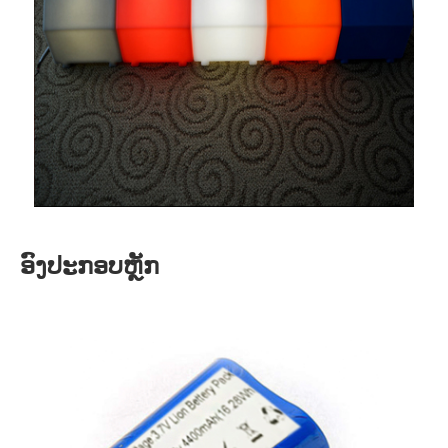
ອົງປະກອບຫຼັກ