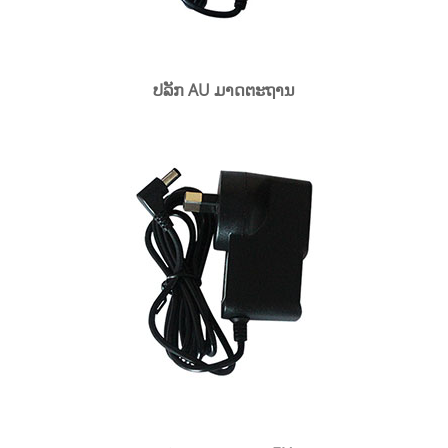
ປລັກ AU ມາດຕະຖານ