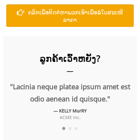
ຄລິກເພື່ອຕິດຕໍ່ຫາພວກເຮົາເພື່ອຂໍໃບສະເໜີ
ລາຄາ
ລູກຄ້າເວົ້າຫຍັງ?
t
"Lacinia neque platea ipsum amet est
"
odio aenean id quisque."
— KELLY MurRY
ACME Inc.