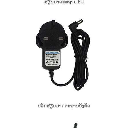
ສຽບມາດຕະຖານ EU
ປລັກສຽບມາດຕະຖານອັງກິດ