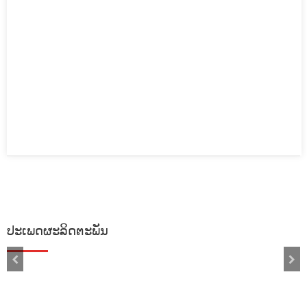
ປະເພດຜະລິດຕະພັນ