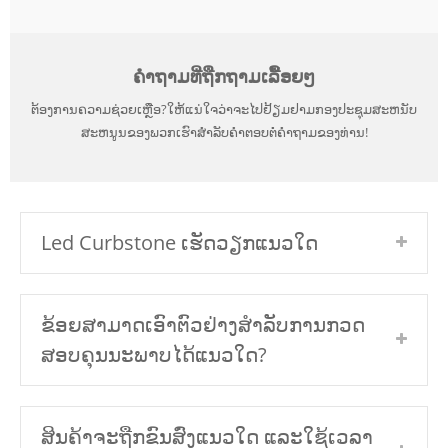
ຄໍາ​ຖາມ​ທີ່​ຖືກ​ຖາມ​ເລື້ອຍໆ
ຕ້ອງ​ການ​ຄວາມ​ຊ່ວຍ​ເຫຼືອ?ໃຫ້ແນ່ໃຈວ່າຈະໄປຢ້ຽມຢາມກອງປະຊຸມສະຫນັບ
ສະຫນູນຂອງພວກເຮົາສໍາລັບຄໍາຕອບຕໍ່ຄໍາຖາມຂອງທ່ານ!
Led Curbstone ເຮັດວຽກແນວໃດ
ຂ້ອຍສາມາດເອົາຕົວຢ່າງສໍາລັບການກວດ
ສອບຄຸນນະພາບໄດ້ແນວໃດ?
ສິນຄ້າຈະຖືກຂົນສົ່ງແນວໃດ ແລະໃຊ້ເວລາ