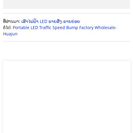
ທີ່ຜ່ານມາ:
ເສົາໄຟຟ້າ LED ຂາຍສົ່ງ-ຂາຍຍ່ອຍ
ຕໍ່ໄປ:
Portable LED Traffic Speed ​​Bump Factory Wholesale-
Huajun