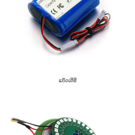
ແບັດເຕີຣີ