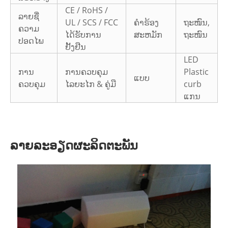
CE / RoHS /
ລາຍຊື່
UL / SCS / FCC
ຄໍາຮ້ອງ
ຖະໜົນ,
ຄວາມ
ໄດ້ຮັບການ
ສະຫມັກ
ຖະໜົນ
ປອດໄພ
ຢັ້ງຢືນ
LED
ການ
ການຄວບຄຸມ
Plastic
ແບບ
ຄວບຄຸມ
ໄລຍະໄກ & ຄູ່ມື
curb
ແກນ
ລາຍລະອຽດຜະລິດຕະພັນ