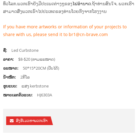
ທົ່ວໂລກ.ພວກເຮົາຍັງມີປະເພດຕ່າງໆຂອງ
ໄຟ​ອໍາ​ນາດ
.ຖ້າທ່ານສົນໃຈ, ພວກເຮົາ
ສາມາດສົ່ງພວກເຂົາໄປປະເທດຂອງທ່ານໂດຍກົງຈາກໂຮງງານ
If you have more artworks or information of your projects to
share with us, please send it to br1@cn-brave.com
ຊື່:
Led Curbstone
ລາຄາ:
$8-$20 (ຕາມຂະໜາດ)
ຂະໜາດ:
50*15*20CM (ປັບໄດ້)
ນ້ຳໜັກ:
2ກິໂລ
ຮູບແບບ:
ແສງ kerbstone
ໝາຍເລກຕົວແບບ:
HJ6303A
ສົ່ງອີເມວຫາພວກເຮົາ