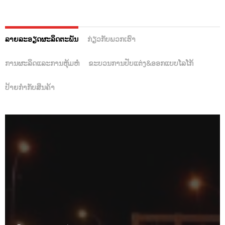
ລາຍລະອຽດຜະລິດຕະພັນ
ກ່ຽວ​ກັບ​ພວກ​ເຮົາ
ການຜະລິດແລະການຫຸ້ມຫໍ່
ຂະບວນການປັບແຕ່ງ&ອອກແບບໂລໂກ້
ປ້າຍກຳກັບສິນຄ້າ