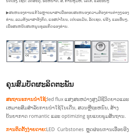
ນົດເອງ, ເຊັ່ນ: ວັດສະດຸ, ຂະຫນາດ, ສີ, ການຫຸ້ມຫໍ່, ໂລໂກ້, ແລະອື່ນໆ
▶ສະຫນອງການແກ້ໄຂຫຼາຍພາສາເພື່ອຕອບສະຫນອງຄວາມຕ້ອງການຕ່າງໆຂອງ
ທ່ານ, ລວມທັງພາສາອັງກິດ, ແອສປາໂຍນ, ເຢຍລະມັນ, ລັດເຊຍ, ຝຣັ່ງ, ແລະອື່ນໆ,
ເພື່ອສະຫນັບສະຫນູນທຸລະກິດຂອງທ່ານ.
ຄຸນສົມບັດຜະລິດຕະພັນ
ສະຖານະການນຳໃຊ້:
led flux ແສງສະຫວ່າງສູງມີຊີວິດຍາວແລະ
ເຫມາະສົມສໍາລັບການນໍາໃຊ້ໃນເດີ່ນ, ສວນຫຼືຖະຫນົນ, ສ້າງ
ບັນຍາກາດ romantic ແລະ optimizing ຮູບແບບພູມສັນຖານ.
ການ​ຕິດ​ຕັ້ງ​ງ່າຍ​ດາຍ​:
LED Curbstones ຫຼຸດຜ່ອນການເອື່ອຍອີງ