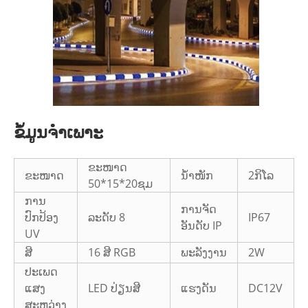
ຂໍ້ມູນຈໍາເພາະ
ຂະໜາດ
ຂະໜາດ
ນ້ຳໜັກ
2ກິໂລ
50*15*20ຊມ
ການ
ການຈັດ
ປົກປ້ອງ
ລະດັບ 8
IP67
ອັນດັບ IP
UV
ສີ
16 ສີ RGB
ພະລັງງານ
2W
ປະເພດ
ແສງ
LED ປ່ຽນສີ
ແຮງດັນ
DC12V
ສະຫວ່າງ