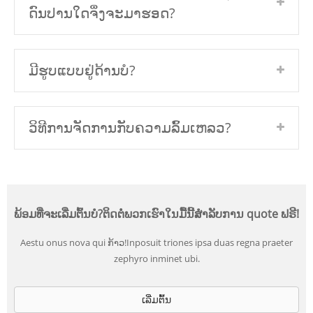
ດົນປານໃດຈຶ່ງຈະມາຮອດ?
ມີຮູບແບບຢູ່ດ້ານບໍ?
ວິທີການຈັດການກັບຄວາມລົ້ມເຫລວ?
ພ້ອມທີ່ຈະເລີ່ມຕົ້ນບໍ?ຕິດຕໍ່ພວກເຮົາໃນມື້ນີ້ສໍາລັບການ quote ຟຣີ!
Aestu onus nova qui ກ້າວ!Inposuit triones ipsa duas regna praeter
zephyro inminet ubi.
ເລີ່ມ​ຕົ້ນ