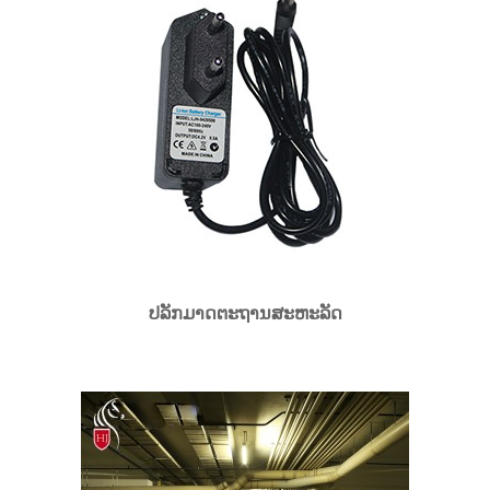
ປລັກມາດຕະຖານສະຫະລັດ