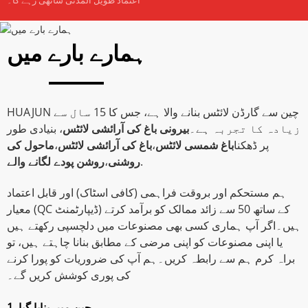
ہمارے بارے میں
HUAJUN چین سے گارڈن لائٹس بنانے والا ہے، جس کا 15 سال سے
زیادہ کا تجربہ ہے۔
بیرونی باغ کی آرائشی لائٹس
، بنیادی طور
پر ڈھکنا
باغ شمسی لائٹس
،
باغ کی آرائشی لائٹس
،
ماحول کی
.
روشنی
،
روشن پودے لگانے والے
ہم مستحکم اور بروقت فراہمی (کافی اسٹاک) اور قابل اعتماد
معیار (QC ڈیپارٹمنٹ) کے ساتھ 50 سے زائد ممالک کو برآمد کرتے
ہیں۔اگر آپ ہماری کسی بھی مصنوعات میں دلچسپی رکھتے ہیں
یا اپنی مصنوعات کو اپنی مرضی کے مطابق بنانا چاہتے ہیں، تو
براہ کرم ہم سے رابطہ کریں۔ہم آپ کی ضروریات کو پورا کرنے
کی پوری کوشش کریں گے۔
1. چین میں بنایا گیا