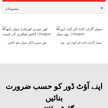
مصنوعات
سولر گارڈن لائٹ لان آؤٹ ڈور ہول
فور سیزنز آنگن سولر پاتھ لائٹس
سیل |Huajun
فیکٹر...
اپنے آؤٹ ڈور کو حسب ضرورت
بنائیں