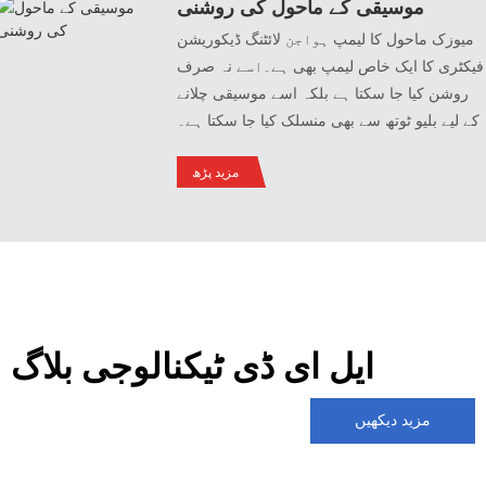
موسیقی کے ماحول کی روشنی
میوزک ماحول کا لیمپ ہواجن لائٹنگ ڈیکوریشن
فیکٹری کا ایک خاص لیمپ بھی ہے۔اسے نہ صرف
روشن کیا جا سکتا ہے بلکہ اسے موسیقی چلانے
کے لیے بلیو ٹوتھ سے بھی منسلک کیا جا سکتا ہے۔
پھولوں کے برتن، برف کی بالٹیاں، اور پورٹیبل
مزید پڑھ
لائٹس جیسے مختلف طرزیں ہیں، جو عملی اور
خوبصورت دونوں ہیں۔
ایل ای ڈی ٹیکنالوجی بلاگ
مزید دیکھیں