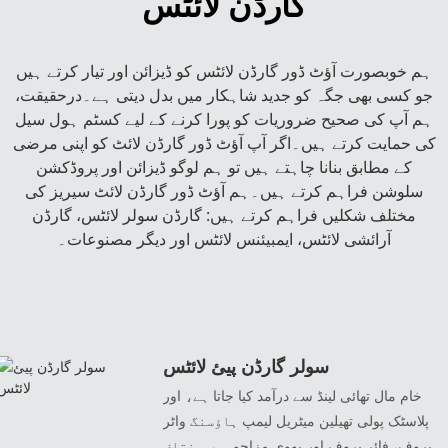
گارڈن لائٹس
ہم خوبصورت آؤٹ ڈور گارڈن لائٹس کو ڈیزائن اور تیار کرتے ہیں
جو کسی بھی جگہ کو جدید شاہکار میں بدل دیتی ہے۔درحقیقت،
ہم آپ کی صحیح ضروریات کو پورا کرنے کے لیے کسٹم ہول سیل
کی حمایت کرتے ہیں۔اگر آپ آؤٹ ڈور گارڈن لائٹ کو اپنی مرضی
کے مطابق بنانا چاہتے ہیں تو ہم لوگو ڈیزائن اور پروڈکشن
سلوشن فراہم کرتے ہیں۔ہم آؤٹ ڈور گارڈن لائٹ سیریز کی
مختلف شکلیں فراہم کرتے ہیں: گارڈن سولر لائٹس، گارڈن
آرائشی لائٹس، ایمبیئنس لائٹس اور دیگر مصنوعات۔
سولر گارڈن پیئ لائٹس
خام مال تھائی لینڈ سے درآمد کیا جاتا ہے، اور
پلاسٹک پولی تھیلین میٹریل لیمپ ہاؤسنگ واٹر
پروف، فائر پروف اور یووی مزاحم ہے۔مختلف