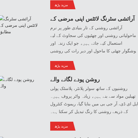
مزید پڑھ
زیادہ موزوں ہے، ہوا اور بارش سے بے خوف،
آرام دہ ماحول۔
مضبوط اور پائیدار!
آرائشی سٹرنگ لائٹس اپنی مرضی کے
مطابق
آرائشی روشنی کے تار بنیادی طور پر نرم
ماحولیاتی روشنی اور چھٹیوں کی سجاوٹ کے لیے
استعمال کیے جاتے ہیں، جو ایک زندہ اور
وشگوار چھٹی کا ماحول اور دیر رات کی روشنی
پیدا کر سکتے ہیں۔ہم حسب ضرورت روشنی کے
مزید پڑھ
اثرات اور کنٹرول کے طریقوں کی حمایت کرتے
ہیں۔
روشن پودے لگانے والے
روشنیوں کے ساتھ سولر پلانٹر، پلاسٹک پولی
تھیلین مواد سے بنے ہیں، زیادہ واٹر پروف ہیں۔
یل ای ڈی، آر جی بی میں بنایا گیا، ریموٹ کنٹرول
کے ذریعے روشنی کا رنگ تبدیل کر سکتا ہے۔
مزید پڑھ