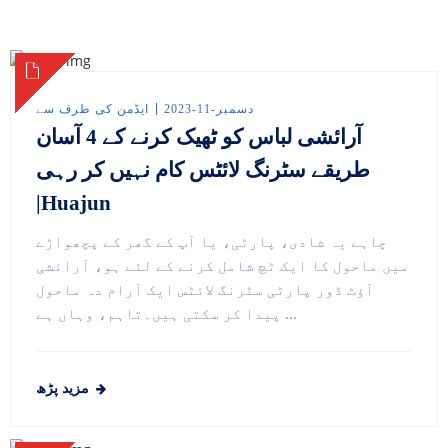
دسمبر-11-2023
ایڈمن کی طرف سے
آرائشی لباس کو ٹھیک کرنے کے 4 آسان
طریقے سٹرنگ لائٹس کام نہیں کر رہی
|Huajun
چاہے یہ شادی، پارٹی، یا آپ کے گھر کے پچھواڑے
میں ماحول کا ایک ٹچ شامل کرنے کے لئے ہو، آرائشی
آؤٹ ڈور پارٹی سٹرنگ لائٹس ایک آرام دہ ماحول
پیدا کر سکتی ہیں۔تاہم، وہاں ہے ...
مزید پڑھ