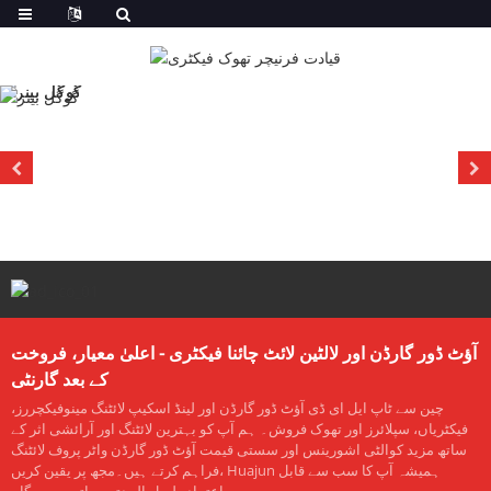
آؤٹ ڈور گارڈن اور لالٹین لائٹ چائنا فیکٹری - اعلیٰ معیار، فروخت
کے بعد گارنٹی
چین سے ٹاپ ایل ای ڈی آؤٹ ڈور گارڈن اور لینڈ اسکیپ لائٹنگ مینوفیکچررز،
فیکٹریاں، سپلائرز اور تھوک فروش۔ ہم آپ کو بہترین لائٹنگ اور آرائشی اثر کے
ساتھ مزید کوالٹی اشورینس اور سستی قیمت آؤٹ ڈور گارڈن واٹر پروف لائٹنگ
فراہم کرتے ہیں۔مجھ پر یقین کریں، Huajun ہمیشہ آپ کا سب سے قابل
اعتماد طویل المدتی ساتھی رہے گا۔