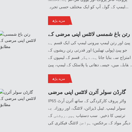
لیمپ کے گولے آپ کو ایک مختلف حسی تجربہ
راہم کرتے ہیں۔منبع فیکٹری سے شپنگ، رعایتی
مزید پڑھ
یمتوں اور حسب ضرورت کے لیے تعاون کے ساتھ۔
اگر آپ مطمئن نہیں ہیں، تو آپ سامان کا تبادلہ
رتن باغ شمسی لائٹس اپنی مرضی کے
کر سکتے ہیں۔
مطابق
پیئ اور رتن لیمپ بیرونی لیمپ کی ایک قسم ہے
جو پیئ (پولی تھیلین) اور قدرتی رتن ریشوں کے
امتزاج سے بنایا جاتا ہے۔دیگر قسم کے لیمپوں کے
مقابلے میں، جیسے دھاتی یا پلاسٹک کے لیمپ، پیئ
اور رتن کے لیمپ زیادہ ہلکے اور لچکدار ہوتے
مزید پڑھ
ہیں، جس کی وجہ سے انہیں گھومنا اور انسٹال
کرنا آسان ہوتا ہے۔وہ موسم سے متعلق
گارڈن سولر آئرن لائٹس اپنی مرضی
نقصانات، جیسے زنگ، دھندلا، یا کریکنگ کے خلاف
کے مطابق
IP65 واٹر پروف کارکردگی کے ساتھ آئرن آرٹ
بھی زیادہ مزاحم ہوتے ہیں، جو انہیں بیرونی
سولر لیمپ۔ٹیبل ڈیزائن، لائٹنگ، اور روزانہ بے
استعمال کے لیے ایک اچھا اختیار بناتا ہے۔ اپنی
ترتیبی کا ذخیرہ سب دستیاب ہیں۔روشنی کے
منفرد ساخت اور ڈیزائن کی وجہ سے، یہ ان
دیگر مواد کے برعکس، ہواجن لائٹنگ فیکٹری کی
لوگوں کے لیے مقبول انتخاب ہیں جو ایک ٹکڑا بنانا
آئرن آرٹ لائٹنگ بیرونی جگہ کے استعمال کے لیے
چاہتے ہیں۔ ان کے بیرونی علاقوں میں قدرتی اور