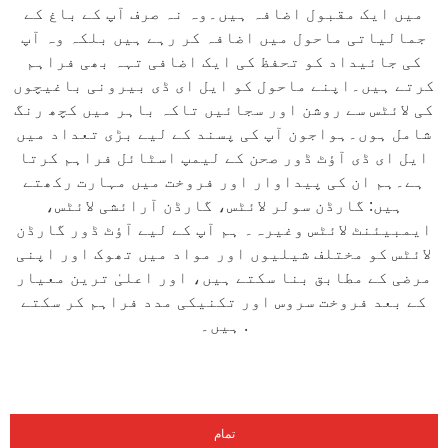
میں ایک مقبول اضافہ ہیں۔وہ نہ صرف آپ کے باغ کے
جمالیاتی ماحول میں اضافہ کر رہے ہیں بلکہ وہ آپ
کی جائیداد کو تحفظ کی ایک اضافی تہہ بھی فراہم
کرتے ہیں۔اپنے ماحول کو ایل ای ڈی بیرونی باغیچوں
کی لائٹس سے روشن اور سجائیں تاکہ باہر میں کچھ رنگ
شامل ہوں۔ہواجون آپ کی پسند کے لیے بڑی تعداد میں
ایل ای ڈی آؤٹ ڈور صحن کے لیمپ اسٹائل فراہم کرتا
ہے۔ہم ان کی پیداوار اور فروخت میں مہارت رکھتے
ہیں: گارڈن سولر لائٹس، گارڈن آرائشی لائٹس،
ایمبیئنٹ لائٹس وغیرہ۔ ہم آپ کے لیے آؤٹ ڈور گارڈن
لائٹس کو مختلف شیلیوں اور مواد میں تھوک اور اپنی
مرضی کے مطابق بنا سکتے ہیں، اور اعلیٰ ترین معیار
کے بعد فروخت سروس اور تکنیکی مدد فراہم کر سکتے
ہیں۔ .
تمام