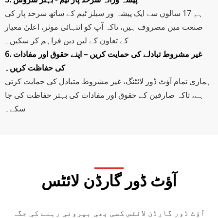
ہم 17 سالوں سے ایک پیشہ ور سیلز ٹیم کے ساتھ سرحد پار کی
صنعت میں مصروف ہیں، تاکہ آپ کو انتہائی موثر، اعلیٰ معیار
کے تعاون کے لین دین فراہم کر سکیں۔
6. غیر مشروط تبادلے کی حمایت کریں – اپنے حقوق اور مفادات
کی حفاظت کریں۔
ہماری تمام آؤٹ ڈور لائٹنگ، غیر مشروط متبادل کی حمایت کرتی
ہے، تاکہ صارفین کے حقوق اور مفادات کی بہتر حفاظت کی جا
سکے۔
آؤٹ ڈور گارڈن لائٹس
آؤٹ ڈور گارڈن لائٹس کسی بھی بیرونی رہنے کی جگہ