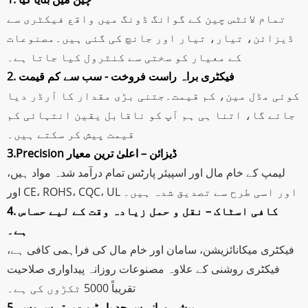
تمام لائٹس چین کے گوانگ ڈونگ میں واقع فیکٹری سے
ڈیزائن، تیار، تیار اور جانچ کی گئی ہیں۔مصنوعات
کے معیار کو سختی سے کنٹرول کیا جاتا ہے۔
2. فیکٹری براہ راست فروخت - سب سے کم قیمت
کوئی مڈل مین، کم قیمت۔جتنی بڑی مقدار کا آرڈر دیا
جائے گا، اتنا ہی ہم آپ کو ناقابل یقین انتہائی کم
قیمت پیش کر سکتے ہیں۔
3.Precision ڈیزائن – اعلیٰ ترین معیار
لیمپ کے خام مال اور اسپیئر پارٹس تمام درآمد شدہ مواد ہیں،
اور CE، ROHS، CQC، UL اور اسی طرح سے تصدیق شدہ ہیں۔
4. کافی اسٹاک – نقل و حمل زیادہ وقت کے لیے حساس
ہے۔
فیکٹری میکانائزیشن، سامان اور خام مال کی فراہمی کافی ہے،
فیکٹری روشنی کے علاوہ مصنوعات روزانہ پیداواری صلاحیت
تقریباً 5000 ٹکڑوں کی ہے۔
5. پیشہ ورانہ سرحد پار ٹیم - بہتر سروس