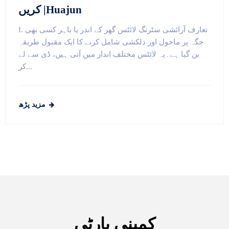
کریں |Huajun
I. تعارف آرائشی سٹرنگ لائٹس گھر کے اندر یا باہر کسی بھی
جگہ پر ماحول اور دلکشی شامل کرنے کا ایک مقبول طریقہ
بن گیا ہے۔یہ لائٹس مختلف انداز میں آتی ہیں، ڈی سے لے
کر...
مزید پڑھ
کمپنی پارٹی