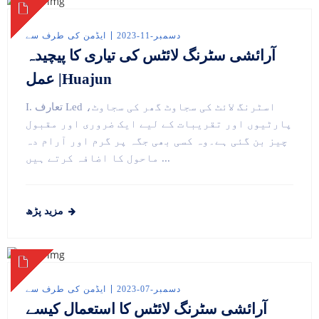
دسمبر-11-2023
ایڈمن کی طرف سے
آرائشی سٹرنگ لائٹس کی تیاری کا پیچیدہ
عمل |Huajun
I. تعارف Led اسٹرنگ لائٹ کی سجاوٹ گھر کی سجاوٹ،
پارٹیوں اور تقریبات کے لیے ایک ضروری اور مقبول
چیز بن گئی ہے۔وہ کسی بھی جگہ پر گرم اور آرام دہ
ماحول کا اضافہ کرتے ہیں ...
مزید پڑھ
دسمبر-07-2023
ایڈمن کی طرف سے
آرائشی سٹرنگ لائٹس کا استعمال کیسے