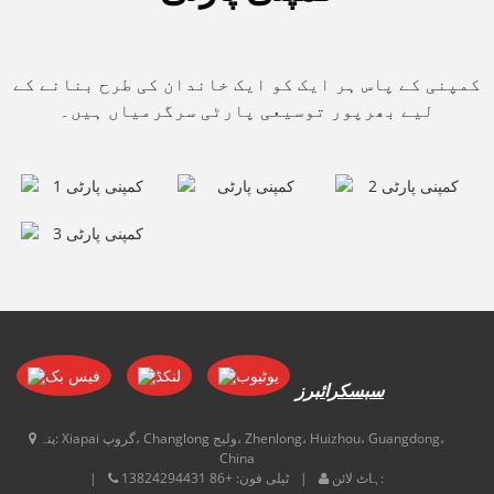
کمپنی کے پاس ہر ایک کو ایک خاندان کی طرح بنانے کے
لیے بھرپور توسیعی پارٹی سرگرمیاں ہیں۔
سبسکرائبرز
Xiapai گروپ، Changlong ولیج، Zhenlong، Huizhou، Guangdong،
پتہ:
China
ہاٹ لائن:
ٹیلی فون:
+86 13824294431