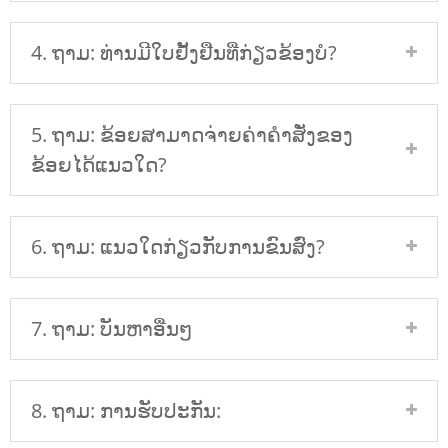
4. ຖາມ: ທ່ານມີໃບຢັ້ງຢືນທີ່ກ່ຽວຂ້ອງບໍ?
5. ຖາມ: ຂ້ອຍສາມາດຈ່າຍຄ່າຄໍາສັ່ງຂອງ
ຂ້ອຍໄດ້ແນວໃດ?
6. ຖາມ: ແນວໃດກ່ຽວກັບການຂົນສົ່ງ?
7. ຖາມ: ບັນຫາອື່ນໆ
8. ຖາມ: ການຮັບປະກັນ: