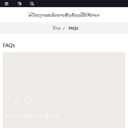
ບ້ານ
FAQs
FAQs
FAQ
ຄໍາ​ຖາມ​ທີ່​ຖືກ​ຖາມ​ເລື້ອຍໆ