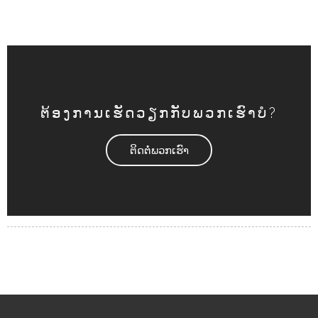
ຕ້ອງການເຮັດວຽກກັບພວກເຮົາບໍ?
ຕິດ​ຕໍ່​ພວກ​ເຮົາ