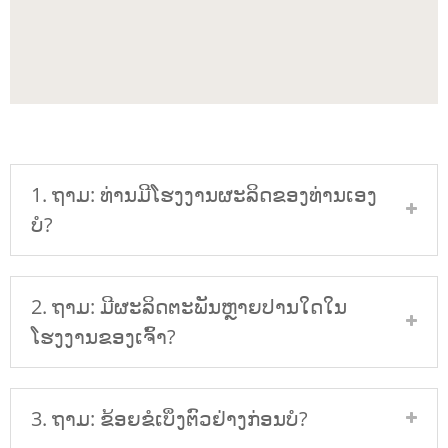
1. ຖາມ: ທ່ານມີໂຮງງານຜະລິດຂອງທ່ານເອງ
ບໍ?
2. ຖາມ: ມີຜະລິດຕະພັນຫຼາຍປານໃດໃນ
ໂຮງງານຂອງເຈົ້າ?
3. ຖາມ: ຂ້ອຍຂໍເບິ່ງຕົວຢ່າງກ່ອນບໍ?