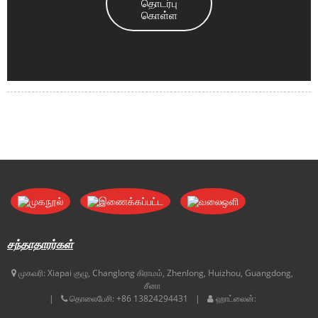
தொடர்பு
கொள்ள
சந்தாதாரர்கள்
முகவரி:
Xiapai குழு, Changlong கிராமம், Zhenlong, Huizhou, Guangdong,
சீனா
தொலைபேசி:
+86 13824294431
ஹாட்லைன்: