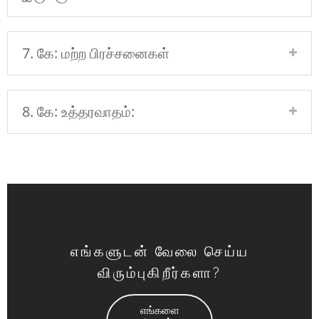
7. கே: மற்ற பிரச்சனைகள்
8. கே: உத்தரவாதம்:
எங்களுடன் வேலை செய்ய
விரும்புகிறீர்களா?
எங்களை