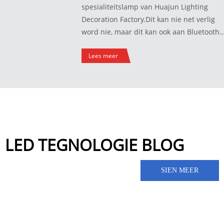
spesialiteitslamp van Huajun Lighting
Decoration Factory.Dit kan nie net verlig
word nie, maar dit kan ook aan Bluetooth
gekoppel word om musiek te speel.Daar is
Lees meer
verskeie style soos blompotte, ysemmers
en draagbare ligte, wat beide prakties en
pragtig is.
LED TEGNOLOGIE BLOG
SIEN MEER