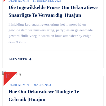
DEUR ADMIN
11 DESEMBER 2023
Die Ingewikkelde Proses Om Dekoratiewe
Snaarligte Te Vervaardig |Huajun
I.Inleiding Led-snaarligversierings het 'n moet-hê en
gewilde item vir huisversiering, partytjies en geleenthede
geword.Hulle voeg 'n warm en knus atmosfeer by enige
ruimte en ...
LEES MEER
DEUR ADMIN
DES-07-2023
Hoe Om Dekoratiewe Touligte Te
Gebruik |Huajun