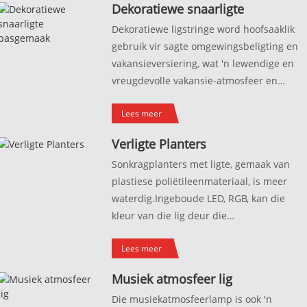
Dekoratiewe snaarligte
vir buitelugruimtegebruik, vreesloos vir
pasgemaak
Dekoratiewe ligstringe word hoofsaaklik
wind en reën, stewig en duursaam!
gebruik vir sagte omgewingsbeligting en
vakansieversiering, wat 'n lewendige en
vreugdevolle vakansie-atmosfeer en
laataandbeligting kan skep.Ons
Lees meer
ondersteun pasgemaakte beligtingseffekt
en beheermetodes.
Verligte Planters
Sonkragplanters met ligte, gemaak van
plastiese poliëtileenmateriaal, is meer
waterdig.Ingeboude LED, RGB, kan die
kleur van die lig deur die
afstandbeheerder verander.
Lees meer
Musiek atmosfeer lig
Die musiekatmosfeerlamp is ook 'n