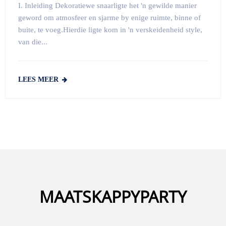
I. Inleiding Dekoratiewe snaarligte het 'n gewilde manier
geword om atmosfeer en sjarme by enige ruimte, binne of
buite, te voeg.Hierdie ligte kom in 'n verskeidenheid style,
van die...
LEES MEER
MAATSKAPPYPARTY