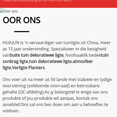
OOR ONS
HUAJUN is 'n vervaardiger van tuinligte uit China, meer
as 15 jaar ondervinding. Spesialiseer in die besigheid
van
buite tuin dekoratiewe ligte
, hoofsaaklik bedek
tuin
sonkrag ligte
,
tuin dekoratiewe ligte
,
atmosfeer
ligte
,
Verligte Planters
.
Ons voer uit na meer as 50 lande met stabiele en tydige
voorsiening (voldoende voorraad) en betroubare
gehalte (QC-afdeling).As jy belangstel in enige van ons
produkte of jou produkte wil aanpas, kontak ons ​​
asseblief.Ons sal ons bes doen om aan u behoeftes te
voldoen.