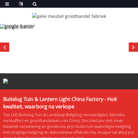
Buitelug Tuin & Lantern Light China Factory - Hoë
kwaliteit, waarborg na verkope
Top LED Buitelug Tuin & Landskap Beligting vervaardigers, fabrieke,
verskaffers en groothandelaars van China. Ons bied jou met meer
kwaliteit versekering en goedkoop prys buite tuin waterdigte beligting
met pragtige beligting en dekoratiewe effek.Glo my, Huajun sal altyd jou
mees betroubare langtermyn-vennoot wees.