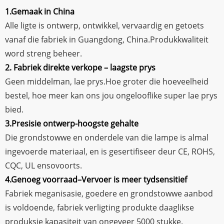
1.Gemaak in China
Alle ligte is ontwerp, ontwikkel, vervaardig en getoets
vanaf die fabriek in Guangdong, China.Produkkwaliteit
word streng beheer.
2. Fabriek direkte verkope – laagste prys
Geen middelman, lae prys.Hoe groter die hoeveelheid
bestel, hoe meer kan ons jou ongelooflike super lae prys
bied.
3.Presisie ontwerp-hoogste gehalte
Die grondstowwe en onderdele van die lampe is almal
ingevoerde materiaal, en is gesertifiseer deur CE, ROHS,
CQC, UL ensovoorts.
4.Genoeg voorraad–Vervoer is meer tydsensitief
Fabriek meganisasie, goedere en grondstowwe aanbod
is voldoende, fabriek verligting produkte daaglikse
produksie kapasiteit van ongeveer 5000 stukke.