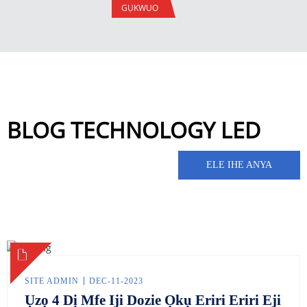
GỤKWUO
ite ifuru, bọket ice, na ọkụ a na-ebugharị
ebugharị, bụ nke bara uru ma mara mma.
BLOG TECHNOLOGY LED
ELE IHE ANYA
SITE ADMIN
DEC-11-2023
Ụzọ 4 Dị Mfe Iji Dozie Ọkụ Eriri Eriri Eji