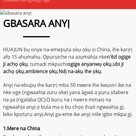
GBASARA ANYỊ
HUAJUN bụ onye na-emepụta ọkụ ọkụ si China, ihe karịrị
afọ 15 ahụmahụ. Ọpụrụiche na azụmahịa nke
n'èzí ogige
ji achọ ọkụ
, tumadi mkpuchi
ogige anyanwụ ọkụ
,
ubi ji
achọ ọkụ
,
ambience ọkụ
,
Ndị na-akụ ihe ọkụ
.
Anyị na-ebupụ ihe karịrị mba 50 nwere ihe kwụsiri ike na
nke oge (ngwaahịa zuru oke) yana àgwà a pụrụ ịdabere
na ya (ngalaba QC).Ọ bụrụ na ị nwere mmasị na
ngwaahịa anyị ọ bụla ma ọ bụ chọọ ịhazi ngwaahịa gị,
biko kpọtụrụ anyị.Anyị ga-eme ike anyị niile igbo mkpa gị.
1.Mere na China