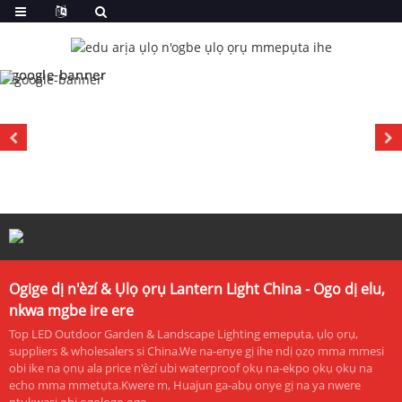
Ogige dị n'èzí & Ụlọ ọrụ Lantern Light China - Ogo dị elu,
nkwa mgbe ire ere
Top LED Outdoor Garden & Landscape Lighting emepụta, ụlọ ọrụ,
suppliers & wholesalers si China.We na-enye gị ihe ndị ọzọ mma mmesi
obi ike na ọnụ ala price n'èzí ubi waterproof ọkụ na-ekpo ọkụ ọkụ na
echo mma mmetụta.Kwere m, Huajun ga-abụ onye gị na ya nwere
ntụkwasị obi ogologo oge.