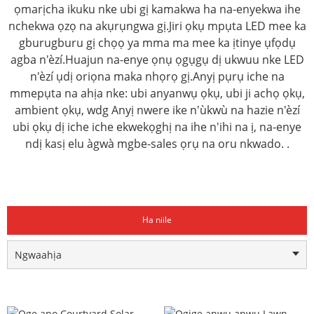
ọmarịcha ikuku nke ubi gị kamakwa ha na-enyekwa ihe
nchekwa ọzọ na akụrụngwa gị.Jiri ọkụ mpụta LED mee ka
gburugburu gị chọọ ya mma ma mee ka ịtinye ụfọdụ
agba n'èzí.Huajun na-enye ọnụ ọgụgụ dị ukwuu nke LED
n'èzí ụdị oriọna maka nhọrọ gị.Anyị pụrụ iche na
mmepụta na ahịa nke: ubi anyanwụ ọkụ, ubi ji achọ ọkụ,
ambient ọkụ, wdg Anyị nwere ike n'ùkwù na hazie n'èzí
ubi ọkụ dị iche iche ekwekọghị na ihe n'ihi na ị, na-enye
ndị kasị elu àgwà mgbe-sales ọrụ na oru nkwado. .
Ha niile
Ngwaahịa