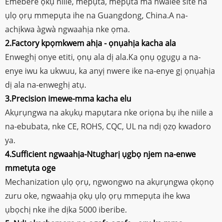
Emebere ọkụ niile, mepụta, mepụta ma nwalee site na
ụlọ ọrụ mmepụta ihe na Guangdong, China.A na-
achịkwa àgwà ngwaahịa nke ọma.
2.Factory kpọmkwem ahịa - ọnụahịa kacha ala
Enweghị onye etiti, ọnụ ala dị ala.Ka ọnụ ọgụgụ a na-
enye iwu ka ukwuu, ka anyị nwere ike na-enye gị ọnụahịa
dị ala na-enweghị atụ.
3.Precision imewe-mma kacha elu
Akụrụngwa na akụkụ mapụtara nke oriọna bụ ihe niile a
na-ebubata, nke CE, ROHS, CQC, UL na ndị ọzọ kwadoro
ya.
4.Sufficient ngwaahịa-Ntugharị ụgbọ njem na-enwe
mmetụta oge
Mechanization ụlọ ọrụ, ngwongwo na akụrụngwa ọkọnọ
zuru oke, ngwaahịa ọkụ ụlọ ọrụ mmepụta ihe kwa
ụbọchị nke ihe dịka 5000 iberibe.