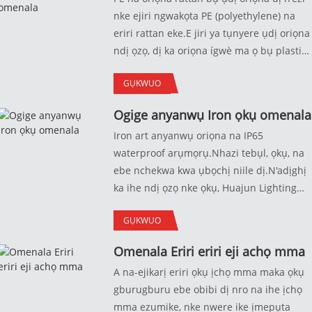
ejughị gị, ị nwere ike ịgbanwe ngwongwo.
nke ejiri ngwakọta PE (polyethylene) na
eriri rattan eke.E jiri ya tụnyere ụdị oriọna
ndị ọzọ, dị ka oriọna ígwè ma ọ bụ plastik,
PE na oriọna rattan dị arọ ma na-agbanwe
GỤKWUO
agbanwe, nke na-eme ka ọ dị mfe
ịkwagharị na ịwụnye.Ha na-eguzogidekwa
Ogige anyanwụ Iron ọkụ omenala
mmebi ndị metụtara ihu igwe, dị ka
Iron art anyanwụ oriọna na IP65
nchara, na-ada mbà ma ọ bụ na-agbawa
waterproof arụmọrụ.Nhazi tebụl, ọkụ, na
agbawa, nke na-eme ka ha bụrụ nhọrọ dị
ebe nchekwa kwa ụbọchị niile dị.N'adịghị
mma maka iji ya mee ihe n'èzí. N'ihi ọdịdị
ka ihe ndị ọzọ nke ọkụ, Huajun Lighting
ha pụrụ iche na imewe ha, ha bụ nhọrọ
Factory's iron art ọkụ dị mma maka iji
na-ewu ewu maka ndị chọrọ ịmepụta a.
GỤKWUO
oghere dị n'èzí, enweghị atụ egwu ifufe na
eke na ntụsara ahụ ambiance na ha n'èzí
mmiri ozuzo, siri ike ma dịgidere!
ebe.
Omenala Eriri eriri eji achọ mma
A na-ejikarị eriri ọkụ ịchọ mma maka ọkụ
gburugburu ebe obibi dị nro na ihe ịchọ
mma ezumike, nke nwere ike ịmepụta