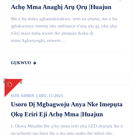
Achọ Mma Anaghị Arụ Ọrụ |Huajun
Ma ọ bụ maka agbamakwụkwọ, oriri na ọṅụṅụ, ma ọ bụ
ịgbakwunye mmetụ nke ambiance n'azụ ụlọ gị, ọkụ ọkụ
n'èzí mara mma nwere ike ịmepụta ikuku dị
mma.Agbanyeghị, enwere ...
GỤKWUO
SITE ADMIN
DEC-11-2023
Usoro Dị Mgbagwoju Anya Nke Imepụta
Ọkụ Eriri Eji Achọ Mma |Huajun
I. Okwu Mmalite Ihe ịchọ mma eriri ọkụ LED abụrụla ihe a
na-achọrịrị ma bụrụ ihe a ma ama maka ihe ndozi ụlọ,