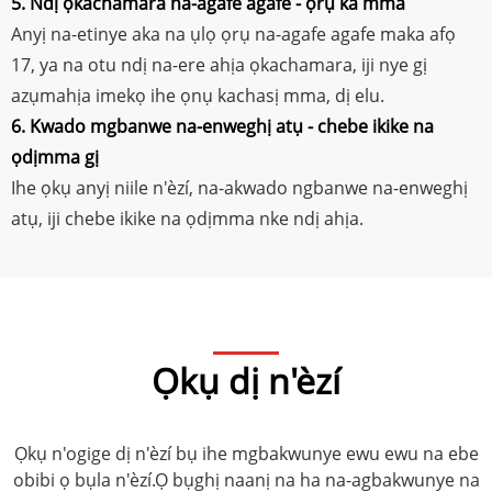
5. Ndị ọkachamara na-agafe agafe - ọrụ ka mma
Anyị na-etinye aka na ụlọ ọrụ na-agafe agafe maka afọ
17, ya na otu ndị na-ere ahịa ọkachamara, iji nye gị
azụmahịa imekọ ihe ọnụ kachasị mma, dị elu.
6. Kwado mgbanwe na-enweghị atụ - chebe ikike na
ọdịmma gị
Ihe ọkụ anyị niile n'èzí, na-akwado ngbanwe na-enweghị
atụ, iji chebe ikike na ọdịmma nke ndị ahịa.
Ọkụ dị n'èzí
Ọkụ n'ogige dị n'èzí bụ ihe mgbakwunye ewu ewu na ebe
obibi ọ bụla n'èzí.Ọ bụghị naanị na ha na-agbakwunye na