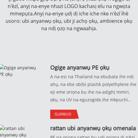
n'èzí, anyị na-enye nhazi LOGO kachasị elu na ngwọta
mmepụta.Anyị na-enye ụdị dị iche iche nke n'èzí ìhè
usoro: ubi anyanwụ ọkụ, ubi ji achọ ọkụ, ambience ọkụ
na ndị ọzọ na ngwaahịa.
Ogige anyanwụ PE ọkụ
A na-esi na Thailand na-ebubata ihe ndị
ahụ, na ebe obibi plastik polyethylene ihe
eji eme oriọna bụ ihe na-adịghị mmiri,
ọkụ, na UV na-eguzogide.Ihe mkpuchi
oriọna dị iche iche na-enye gị ahụmịhe
GỤKWUO
mmetụta dị iche iche.Mbupu sitere na ụlọ
ọrụ mmepụta ihe, yana ọnụ ahịa mbelata
rattan ubi anyanwụ ọkụ omenala
na nkwado maka ịhazi ya.Ọ bụrụ na afọ
PE na oriọna rattan bụ ụdị oriọna dị n'èzí