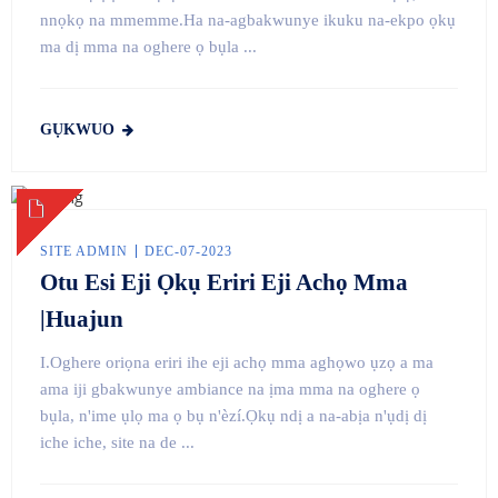
nnọkọ na mmemme.Ha na-agbakwunye ikuku na-ekpo ọkụ
ma dị mma na oghere ọ bụla ...
GỤKWUO
SITE ADMIN
DEC-07-2023
Otu Esi Eji Ọkụ Eriri Eji Achọ Mma
|Huajun
I.Oghere oriọna eriri ihe eji achọ mma aghọwo ụzọ a ma
ama iji gbakwunye ambiance na ịma mma na oghere ọ
bụla, n'ime ụlọ ma ọ bụ n'èzí.Ọkụ ndị a na-abịa n'ụdị dị
iche iche, site na de ...