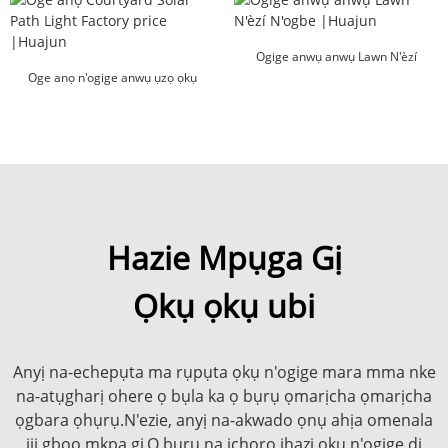
Ogige anwụ anwụ Lawn N'èzí
Oge anọ n'ogige anwụ ụzọ ọkụ
N'ogbe |Huajun
ihe...
Hazie Mpụga Gị
Ọkụ ọkụ ubi
Anyị na-echepụta ma rụpụta ọkụ n'ogige mara mma nke
na-atụgharị ohere ọ bụla ka ọ bụrụ ọmarịcha ọmarịcha
ọgbara ọhụrụ.N'ezie, anyị na-akwado ọnụ ahịa omenala
iji gboo mkpa gị.Ọ bụrụ na ịchọrọ ịhazi ọkụ n'ogige dị