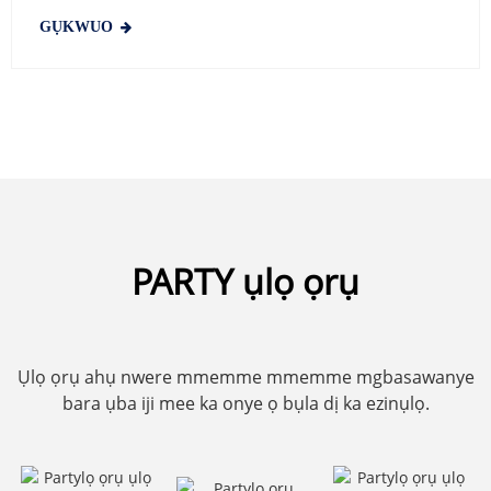
GỤKWUO
PARTY ụlọ ọrụ
Ụlọ ọrụ ahụ nwere mmemme mmemme mgbasawanye
bara ụba iji mee ka onye ọ bụla dị ka ezinụlọ.