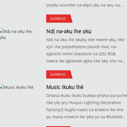
ọnọdụ ezumike na-ekpo ọkụ na ọṅụ na
ọkụ n'abalị.Anyị na-akwado mmetụta ọkụ
GỤKWUO
ọkụ na ụzọ njikwa.
Ndị na-akụ ihe ọkụ
Ndị na-akụ ihe ọkụkụ nke nwere ọkụ, nke
ejiri ihe polyethylene plastik mee, na-
egbochi mmiri.Ewubere na LED, RGB,
nwere ike ịgbanwe agba nke ọkụ site na
njikwa anya.
GỤKWUO
Music ikuku ìhè
Oriọna ikuku ikuku bụkwa oriọna pụrụich
nke ụlọ ọrụ Huajun Lighting Decoration
Factory.Ọ bụghị naanị na enwere ike ime
ya, mana enwere ike ijikọ ya na Bluetooth
iji kpọọ egwu.Enwere ụdị dị iche iche dị k