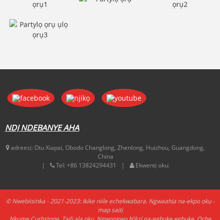
NDỊ NDEBANYE AHA
adreesị:
Otu Xiapai, Obodo Changlong, Zhenlong, Huizhou, Guangdong,
China
Tel:
+86 13824294431
Ekwentị oku:
© Nwebiisinka - 2021-2023: Ikike niile echekwabara.
Ngwaahịa na-ekpo ọkụ
-
map saịtị
Nkume Curbstone
,
Taịlị ala ọkụ
,
Ngwongwo N'èzí na-egbuke egbuke
,
Oche