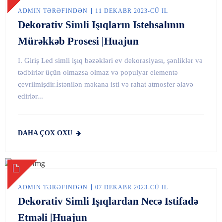
ADMIN TƏRƏFINDƏN
11 DEKABR 2023-CÜ IL
Dekorativ Simli Işıqların Istehsalının
Mürəkkəb Prosesi |Huajun
I. Giriş Led simli işıq bəzəkləri ev dekorasiyası, şənliklər və
tədbirlər üçün olmazsa olmaz və populyar elementə
çevrilmişdir.İstənilən məkana isti və rahat atmosfer əlavə
edirlər...
DAHA ÇOX OXU
ADMIN TƏRƏFINDƏN
07 DEKABR 2023-CÜ IL
Dekorativ Simli Işıqlardan Necə Istifadə
Etməli |Huajun