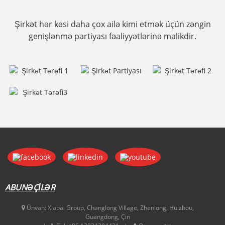
Şirkət hər kəsi daha çox ailə kimi etmək üçün zəngin
genişlənmə partiyası fəaliyyətlərinə malikdir.
ABUNƏÇİLƏR
Ünvan:
Xiapai Group, Changlong Village, Zhenlong, Huizhou,
Guangdong, Çin