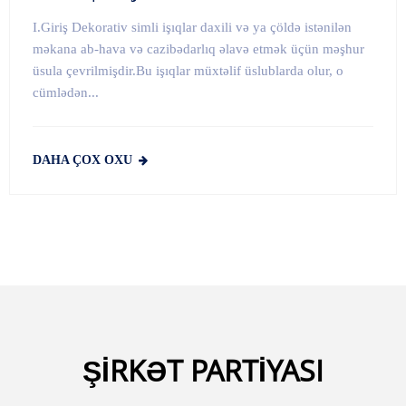
I.Giriş Dekorativ simli işıqlar daxili və ya çöldə istənilən
məkana ab-hava və cazibədarlıq əlavə etmək üçün məşhur
üsula çevrilmişdir.Bu işıqlar müxtəlif üslublarda olur, o
cümlədən...
DAHA ÇOX OXU
ŞİRKƏT PARTİYASI