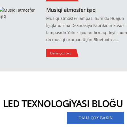
Musiqi atmosfer işıq
Musiqi atmosfer lampası həm də Huajun
İşıqlandırma Dekorasiya Fabrikinin xüsusi
lampasıdır.Yalnız işıqlandırmaq deyil, hə
də musiqi oxumaq üçün Bluetooth-a
qoşula bilər.Həm praktik, həm də gözəl
Daha çox oxu
olan çiçək qabları, buz qabları və portativ
işıqlar kimi müxtəlif üslublar var.
LED TEXNOLOGİYASI BLOĞU
DAHA ÇOX BAXIN