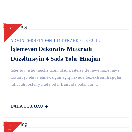
ADMIN TƏRƏFINDƏN
11 DEKABR 2023-CÜ IL
İşləməyən Dekorativ Materialı
Düzəltməyin 4 Sadə Yolu |Huajun
İstər toy, istər məclis üçün olsun, istərsə də həyətinizə hava
toxunuşu əlavə etmək üçün açıq havada bəzəkli simli işıqlar
rahat atmosfer yarada bilər.Bununla belə, var ...
DAHA ÇOX OXU