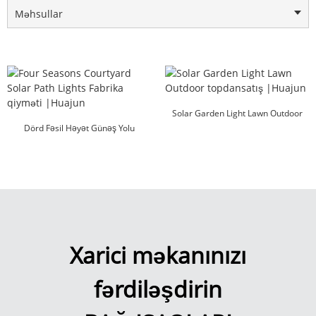
Məhsullar
Solar Garden Light Lawn Outdoor
Dörd Fəsil Həyət Günəş Yolu
topdansatış |Huajun
İşıqları Faktoru...
Xarici məkanınızı
fərdiləşdirin