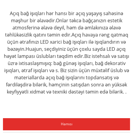
Açıq bağ işıqları hər hansı bir açıq yaşayış sahəsinə
məşhur bir əlavədir.Onlar təkcə bağçanızın estetik
atmosferinə əlavə deyil, həm də əmlakınıza əlavə
təhlükəsizlik qatını təmin edir.Açıq havaya rəng qatmaq
üçün ətrafınızı LED xarici bağ işıqları ilə işıqlandırın və
bəzəyin.Huajun, seçdiyiniz üçün çoxlu sayda LED açıq
həyət lampası üslubları təqdim edir.Biz istehsalı və satışı
üzrə ixtisaslaşmışıq: bağ günəş işıqları, bağ dekorativ
işıqları, ətraf işıqları və s. Biz sizin üçün müxtəlif üslub və
materiallarda açıq bağ işıqlarını topdansatış və
fərdiləşdirə bilərik, həmçinin satışdan sonra ən yüksək
keyfiyyətli xidmət və texniki dəstəyi təmin edə bilərik. .
Hamısı