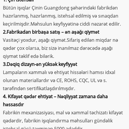
Bütün işıqlar Çinin Guangdong şəhərindəki fabrikdən
hazırlanmış, hazırlanmış, istehsal edilmiş və sınaqdan
keçirilmişdir.Məhsulun keyfiyyətinə ciddi nəzarət edilir.
2.Fabrikadan birbaşa satış – ən aşağı qiymət
Vasitəçi yoxdur, aşağı qiymət.Sifariş edilən miqdar nə
qədər çox olarsa, biz sizə inanılmaz dərəcədə aşağı
qiymət təklif edə bilərik.
3.Dəqiq dizayn-ən yüksək keyfiyyət
Lampaların xammalı və ehtiyat hissələri hamısı idxal
olunan materiallardır və CE, ROHS, CQC, UL və s.
tərəfindən sertifikatlaşdırılmışdır.
4. Kifayət qədər ehtiyat – Nəqliyyat zamana daha
həssasdır
Fabrikin mexanizasiyası, mal və xammal təchizatı kifayət
qədərdir, fabrikin işıqlandırma məhsulları gündəlik
istehsal gücü təxminən 5000 ədəddir.