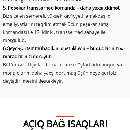
5. Peşəkar transsərhəd komanda – daha yaxşı xidmət
Biz sizə ən səmərəli, yüksək keyfiyyətli əməkdaşlıq
əməliyyatlarını təqdim etmək üçün peşəkar satış
komandası ilə 17 ildir ki, transsərhəd sənaye ilə
məşğuluq.
6.Qeyd-şərtsiz mübadiləni dəstəkləyin – hüquqlarınızı və
maraqlarınızı qoruyun
Bütün xarici işıqlandırmalarımız müştərilərin hüquq və
mənafelərini daha yaxşı qorumaq üçün qeyd-şərtsiz
dəyişdirilməsini dəstəkləyir.
AÇIQ BAĞ ISAQLARI