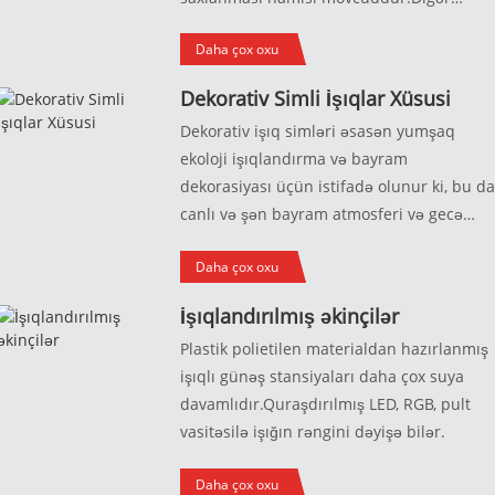
edir. Öz unikal teksturasına və dizaynına
işıqlandırma materiallarından fərqli
görə, onlar bir görünüş yaratmaq
Daha çox oxu
olaraq, Huajun İşıqlandırma Fabrikinin
istəyənlər üçün məşhur seçimdir. açıq
dəmir sənət işıqlandırması açıq məkanda
ərazilərində təbii və rahat atmosfer.
Dekorativ Simli İşıqlar Xüsusi
istifadə üçün daha uyğundur, külək və
Dekorativ işıq simləri əsasən yumşaq
yağışdan qorxmaz, möhkəm və davamlıdır
ekoloji işıqlandırma və bayram
dekorasiyası üçün istifadə olunur ki, bu d
canlı və şən bayram atmosferi və gecə
işıqlandırması yarada bilər.Fərdi
Daha çox oxu
işıqlandırma effektləri və nəzarət
üsullarını dəstəkləyirik.
İşıqlandırılmış əkinçilər
Plastik polietilen materialdan hazırlanmış
işıqlı günəş stansiyaları daha çox suya
davamlıdır.Quraşdırılmış LED, RGB, pult
vasitəsilə işığın rəngini dəyişə bilər.
Daha çox oxu