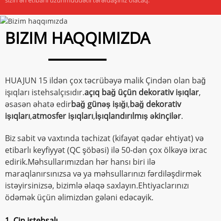
BIZIM HAQQIMIZDA
HUAJUN 15 ildən çox təcrübəyə malik Çindən olan bağ
işıqları istehsalçısıdır.
açıq bağ üçün dekorativ işıqlar
,
əsasən əhatə edir
bağ günəş işığı
,
bağ dekorativ
işıqları
,
atmosfer işıqları
,
İşıqlandırılmış əkinçilər
.
Biz sabit və vaxtında təchizat (kifayət qədər ehtiyat) və
etibarlı keyfiyyət (QC şöbəsi) ilə 50-dən çox ölkəyə ixrac
edirik.Məhsullarımızdan hər hansı biri ilə
maraqlanırsınızsa və ya məhsullarınızı fərdiləşdirmək
istəyirsinizsə, bizimlə əlaqə saxlayın.Ehtiyaclarınızı
ödəmək üçün əlimizdən gələni edəcəyik.
1. Çin istehsalı