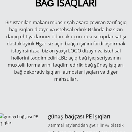
BAĞ ISAQLARI
Biz istənilən məkanı müasir şah əsərə çevirən zərif açıq
bağ işıqları dizayn və istehsal edirik.Əslində biz sizin
dəqiq ehtiyaclarınızı ödəmək üçün xüsusi topdansatışı
dəstəkləyirik.Əgər siz açıq bağça işığını fərdiləşdirmək
istəyirsinizsə, biz ən yaxşı LOGO dizayn və istehsal
həllərini təqdim edirik.Biz açıq bağ işıq seriyasının
müxtəlif formalarını təqdim edirik: bağ günəş işıqları,
bağ dekorativ işıqları, atmosfer işıqları və digər
məhsullar.
günəş bağçası PE işıqları
Xammal Taylanddan gətirilir və plastik