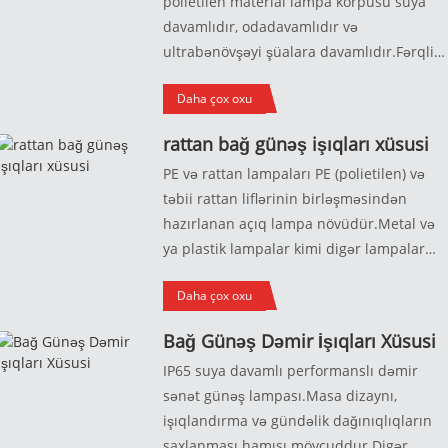
polietilen material lampa korpusu suya
davamlıdır, odadavamlıdır və
ultrabənövşəyi şüalara davamlıdır.Fərqli
lampa qabıqları sizə fərqli hiss təcrübəsi
Daha çox oxu
verir.Endirimli qiymətlər və fərdiləşdirmə
dəstəyi ilə mənbə zavodundan
rattan bağ günəş işıqları xüsusi
göndərmə.Əgər razı deyilsinizsə, malı
PE və rattan lampaları PE (polietilen) və
dəyişdirə bilərsiniz.
təbii rattan liflərinin birləşməsindən
hazırlanan açıq lampa növüdür.Metal və
ya plastik lampalar kimi digər lampalar
növləri ilə müqayisədə PE və rattan
Daha çox oxu
lampalar daha yüngül və çevikdir, bu da
onların hərəkətini və quraşdırılmasını
Bağ Günəş Dəmir İşıqları Xüsusi
asanlaşdırır.Onlar həmçinin pas, solma və
IP65 suya davamlı performanslı dəmir
ya çatlama kimi hava ilə əlaqədar zədələr
sənət günəş lampası.Masa dizaynı,
qarşı daha davamlıdırlar ki, bu da onları
işıqlandırma və gündəlik dağınıqlıqların
açıq havada istifadə üçün yaxşı seçim
saxlanması hamısı mövcuddur.Digər