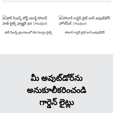
ఫోర్ సీజన్స్ ప్రాంగణంలో సౌర మార్గం లైట్స్
సోలార్ గార్డెన్ లైట్ లాన్ అవుట్‌డోర్
ఫ్యాక్టర్...
హోల్‌సేల్ |Huajun
మీ అవుట్‌డోర్‌ను
అనుకూలీకరించండి
గార్డెన్ లైట్లు