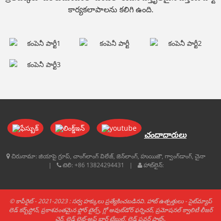
కార్యకలాపాలను కలిగి ఉంది.
చందాదారులు
చిరునామా:
జియాపై గ్రూప్, చాంగ్‌లాంగ్ విలేజ్, జెన్‌లాంగ్, హుయిజౌ, గ్వాంగ్‌డాంగ్, చైనా
టెలి:
+86 13824294431
హాట్‌లైన్:
© కాపీరైట్ - 2021-2023 : సర్వ హక్కులు ప్రత్యేకించబడినవి.
హాట్ ఉత్పత్తులు
-
సైట్‌మ్యాప్
లెడ్ కర్బ్‌స్టోన్
,
ప్రకాశవంతమైన ఫ్లోర్ టైల్స్
,
గ్లో అవుట్‌డోర్ ఫర్నిచర్
,
ప్రమోషనల్ క్వాలిటీ లీజర్
చైర్
,
లెడ్ లైట్-అప్ బార్ టేబుల్
,
లెడ్ ఫ్లవర్ పాట్స్
,