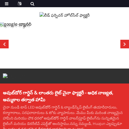
అవుట్‌డోర్ గార్డెన్ & లాంతరు లైట్ చైనా ఫ్యాక్టరీ - అధిక నాణ్యత,
అమ్మకాల తర్వాత హామీ
చైనా నుండి టాప్ LED అవుట్‌డోర్ గార్డెన్ & ల్యాండ్‌స్కేప్ లైటింగ్ తయారీదారులు,
కర్మాగారాలు, సరఫరాదారులు & టోకు వ్యాపారులు. మేము మీకు మరింత నాణ్యమైన
హామీని మరియు చౌక ధరలో అవుట్‌డోర్ గార్డెన్ వాటర్‌ప్రూఫ్ లైటింగ్‌ను సున్నితమైన
లైటింగ్ మరియు డెకరేటివ్ ఎఫెక్ట్‌తో అందిస్తాము.నన్ను నమ్మండి, Huajun ఎల్లప్పుడూ
మీ అత్యంత నమ్మకమైన దీర్ఘకాలిక భాగస్వామిగా ఉంటారు.