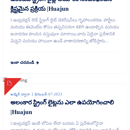
క్లిష్టమైన ప్రక్రియ |Huajun
I.ఇంట్రడక్షన్ లెడ్ స్ట్రింగ్ లైట్ డెకరేషన్‌లు గృహాలంకరణ, పార్టీలు
మరియు ఈవెంట్‌ల కోసం తప్పనిసరిగా కలిగి ఉండాల్సిన మరియు
జనాదరణ పొందిన వస్తువుగా మారాయి.వారు ఏదైనా ప్రదేశానికి
వెచ్చని మరియు హాయిగా ఉండే వాతావరణాన్ని జోడిస్తారు...
ఇంకా చదవండి
అడ్మిన్ ద్వారా
డిసెంబర్-07-2023
అలంకార స్ట్రింగ్ లైట్లను ఎలా ఉపయోగించాలి
|Huajun
I.ఇంట్రడక్షన్ ఇంటి లోపల లేదా బయట ఏ ప్రదేశంలోనైనా