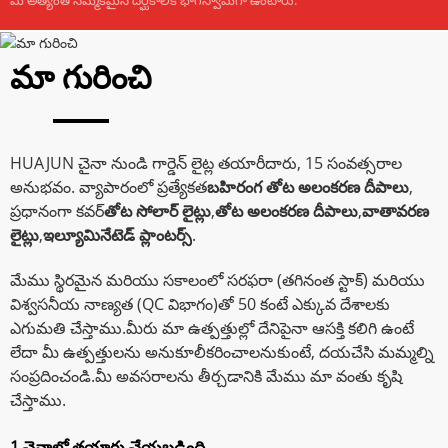
మా గురించి
HUAJUN చైనా నుండి గార్డెన్ లైట్ల తయారీదారు, 15 సంవత్సరాల
అనుభవం. వ్యాపారంలో ప్రత్యేకత
బహిరంగ తోట అలంకరణ దీపాలు
,
ప్రధానంగా కవర్
తోట సోలార్ లైట్లు
,
తోట అలంకరణ దీపాలు
,
వాతావరణ
లైట్లు
,
ఇల్యూమినేటెడ్ ప్లాంటర్స్
.
మేము స్థిరమైన మరియు సకాలంలో సరఫరా (తగినంత స్టాక్) మరియు
విశ్వసనీయ నాణ్యత (QC విభాగం)తో 50 కంటే ఎక్కువ దేశాలకు
ఎగుమతి చేస్తాము.మీరు మా ఉత్పత్తుల్లో దేనిపైనా ఆసక్తి కలిగి ఉంటే
లేదా మీ ఉత్పత్తులను అనుకూలీకరించాలనుకుంటే, దయచేసి మమ్మల్ని
సంప్రదించండి.మీ అవసరాలను తీర్చడానికి మేము మా వంతు కృషి
చేస్తాము.
1.చైనాలో తయారు చేయబడింది