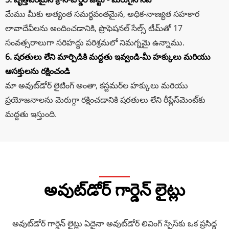
మేము మీకు అత్యంత సమర్థవంతమైన, అధిక-నాణ్యత సహకార
లావాదేవీలను అందించడానికి, ప్రొఫెషనల్ సేల్స్ టీమ్‌తో 17
సంవత్సరాలుగా సరిహద్దు పరిశ్రమలో నిమగ్నమై ఉన్నాము.
6. షరతులు లేని మార్పిడికి మద్దతు ఇవ్వండి-మీ హక్కులు మరియు
ఆసక్తులను రక్షించండి
మా అవుట్‌డోర్ లైటింగ్ అంతా, కస్టమర్‌ల హక్కులు మరియు
ప్రయోజనాలను మెరుగ్గా రక్షించడానికి షరతులు లేని రీప్లేస్‌మెంట్‌కు
మద్దతు ఇస్తుంది.
అవుట్‌డోర్ గార్డెన్ లైట్లు
అవుట్‌డోర్ గార్డెన్ లైట్లు ఏదైనా అవుట్‌డోర్ లివింగ్ స్పేస్‌కు ఒక ప్రసిద్ధ