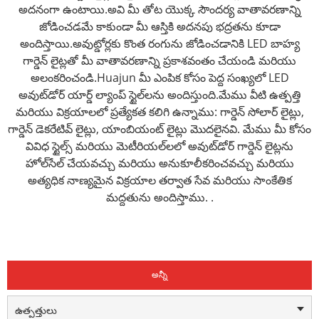
అదనంగా ఉంటాయి.అవి మీ తోట యొక్క సౌందర్య వాతావరణాన్ని
జోడించడమే కాకుండా మీ ఆస్తికి అదనపు భద్రతను కూడా
అందిస్తాయి.అవుట్డోర్లకు కొంత రంగును జోడించడానికి LED బాహ్య
గార్డెన్ లైట్లతో మీ వాతావరణాన్ని ప్రకాశవంతం చేయండి మరియు
అలంకరించండి.Huajun మీ ఎంపిక కోసం పెద్ద సంఖ్యలో LED
అవుట్‌డోర్ యార్డ్ ల్యాంప్ స్టైల్‌లను అందిస్తుంది.మేము వీటి ఉత్పత్తి
మరియు విక్రయాలలో ప్రత్యేకత కలిగి ఉన్నాము: గార్డెన్ సోలార్ లైట్లు,
గార్డెన్ డెకరేటివ్ లైట్లు, యాంబియంట్ లైట్లు మొదలైనవి. మేము మీ కోసం
వివిధ స్టైల్స్ మరియు మెటీరియల్‌లలో అవుట్‌డోర్ గార్డెన్ లైట్లను
హోల్‌సేల్ చేయవచ్చు మరియు అనుకూలీకరించవచ్చు మరియు
అత్యధిక నాణ్యమైన విక్రయాల తర్వాత సేవ మరియు సాంకేతిక
మద్దతును అందిస్తాము. .
అన్నీ
ఉత్పత్తులు