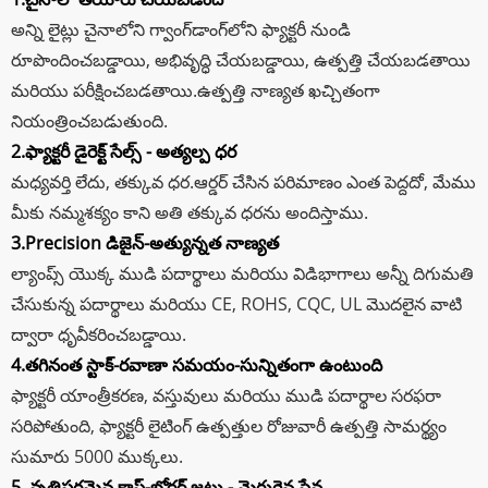
అన్ని లైట్లు చైనాలోని గ్వాంగ్‌డాంగ్‌లోని ఫ్యాక్టరీ నుండి
రూపొందించబడ్డాయి, అభివృద్ధి చేయబడ్డాయి, ఉత్పత్తి చేయబడతాయి
మరియు పరీక్షించబడతాయి.ఉత్పత్తి నాణ్యత ఖచ్చితంగా
నియంత్రించబడుతుంది.
2.ఫ్యాక్టరీ డైరెక్ట్ సేల్స్ - అత్యల్ప ధర
మధ్యవర్తి లేదు, తక్కువ ధర.ఆర్డర్ చేసిన పరిమాణం ఎంత పెద్దదో, మేము
మీకు నమ్మశక్యం కాని అతి తక్కువ ధరను అందిస్తాము.
3.Precision డిజైన్-అత్యున్నత నాణ్యత
ల్యాంప్స్ యొక్క ముడి పదార్థాలు మరియు విడిభాగాలు అన్నీ దిగుమతి
చేసుకున్న పదార్థాలు మరియు CE, ROHS, CQC, UL మొదలైన వాటి
ద్వారా ధృవీకరించబడ్డాయి.
4.తగినంత స్టాక్-రవాణా సమయం-సున్నితంగా ఉంటుంది
ఫ్యాక్టరీ యాంత్రీకరణ, వస్తువులు మరియు ముడి పదార్థాల సరఫరా
సరిపోతుంది, ఫ్యాక్టరీ లైటింగ్ ఉత్పత్తుల రోజువారీ ఉత్పత్తి సామర్థ్యం
సుమారు 5000 ముక్కలు.
5. వృత్తిపరమైన క్రాస్-బోర్డర్ జట్టు - మెరుగైన సేవ