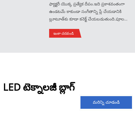
ఫ్యాక్టరీ యొక్క ప్రత్యేక దీపం.ఇది ప్రకాశవంతంగా
ఉండటమే కాకుండా సంగీతాన్ని ప్లే చేయడానికి
బ్లూటూత్‌కు కూడా కనెక్ట్ చేయబడుతుంది.పూల
కుండలు, మంచు బకెట్లు మరియు పోర్టబుల్ లైట్లు
ఇంకా చదవండి
వంటి వివిధ శైలులు ఉన్నాయి, ఇవి ఆచరణాత్మకంగా
మరియు అందంగా ఉంటాయి.
LED టెక్నాలజీ బ్లాగ్
మరిన్ని చూడండి