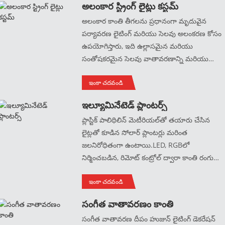
అలంకార స్ట్రింగ్ లైట్లు కస్టమ్
నిర్భయంగా, ధృడంగా మరియు మన్నికైనది!
అలంకార కాంతి తీగలను ప్రధానంగా మృదువైన
పర్యావరణ లైటింగ్ మరియు సెలవు అలంకరణ కోసం
ఉపయోగిస్తారు, ఇది ఉల్లాసమైన మరియు
సంతోషకరమైన సెలవు వాతావరణాన్ని మరియు
అర్థరాత్రి లైటింగ్‌ను సృష్టించగలదు.మేము అనుకూల
ఇంకా చదవండి
లైటింగ్ ప్రభావాలు మరియు నియంత్రణ పద్ధతులకు
మద్దతిస్తాము.
ఇల్యూమినేటెడ్ ప్లాంటర్స్
ప్లాస్టిక్ పాలిథిలిన్ మెటీరియల్‌తో తయారు చేసిన
లైట్లతో కూడిన సోలార్ ప్లాంటర్లు మరింత
జలనిరోధితంగా ఉంటాయి.LED, RGBలో
నిర్మించబడిన, రిమోట్ కంట్రోల్ ద్వారా కాంతి రంగును
మార్చవచ్చు.
ఇంకా చదవండి
సంగీత వాతావరణం కాంతి
సంగీత వాతావరణ దీపం హుజున్ లైటింగ్ డెకరేషన్