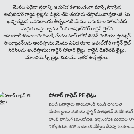
మేము ఏదైనా స్థలాన్ని ఆధునిక కళాఖండంగా మార్చే సొగసైన
అవుట్‌డోర్ గార్డెన్ లైట్లను డిజైన్ చేసి తయారు చేస్తాము.వాస్తవానికి, మీ
ఖచ్చితమైన అవసరాలను తీర్చడానికి మేము అనుకూల హోల్‌సేల్‌కు
మద్దతు ఇస్తున్నాము.మీరు అవుట్‌డోర్ గార్డెన్ లైట్‌ని
అనుకూలీకరించాలనుకుంటే, మేము టాప్ లోగో డిజైన్ మరియు ప్రొడక్షన్
సొల్యూషన్‌లను అందిస్తాము.మేము వివిధ రకాల అవుట్‌డోర్ గార్డెన్ లైట్
సిరీస్‌లను అందిస్తాము: గార్డెన్ సోలార్ లైట్లు, గార్డెన్ డెకరేటివ్ లైట్లు,
యాంబియెన్స్ లైట్లు మరియు ఇతర ఉత్పత్తులు.
సోలార్ గార్డెన్ PE లైట్లు
ముడి పదార్థాలు థాయిలాండ్ నుండి దిగుమతి
చేయబడ్డాయి మరియు ప్లాస్టిక్ పాలిథిలిన్ మెటీరియల్
లాంప్ హౌసింగ్ జలనిరోధిత, అగ్నినిరోధక మరియు U
నిరోధకతను కలిగి ఉంటుంది.వేర్వేరు దీపపు పెంకులు
మీకు భిన్నమైన ఇంద్రియ అనుభవాన్ని