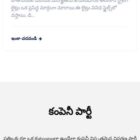
వాతావరణం మరియు మనోజ్ఞతను జోడించడానికి అలంకార స్ట్రింగ్
లైట్లు ఒక ప్రసిద్ధ మార్గంగా మారాయి.ఈ లైట్లు వివిధ స్టైల్స్‌లో
వస్తాయి, డి...
ఇంకా చదవండి
కంపెనీ పార్టీ
ప్రతిఒక్కరూ ఒక కుటుంబంలా ఉండేలా కంపెనీ విస్తృతమైన విస్తరణ పార్టీ