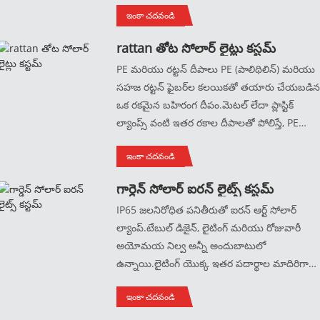
ఇంకా చదవండి
అందిస్తాయి.మూలాధారం ఫ్యాక్టరీ నుండి షిప్పింగ్,
తగ్గింపు ధరలు మరియు అనుకూలీకరణకు
rattan తోట సోలార్ లైట్లు కస్టమ్
మద్దతు.మీరు సంతృప్తి చెందకపోతే, మీరు
PE మరియు రట్టన్ దీపాలు PE (పాలిథిలిన్) మరియు
వస్తువులను మార్చుకోవచ్చు.
సహజ రట్టన్ ఫైబర్‌ల కలయికతో తయారు చేయబడి
ఒక రకమైన బహిరంగ దీపం.మెటల్ లేదా ప్లాస్టిక్
ల్యాంప్స్ వంటి ఇతర రకాల దీపాలతో పోలిస్తే, PE
మరియు రట్టన్ దీపాలు మరింత తేలికగా మరియు
ఇంకా చదవండి
అనువైనవిగా ఉంటాయి, ఇది వాటిని చుట్టూ
తిరగడానికి మరియు వ్యవస్థాపించడం సులభం
గార్డెన్ సోలార్ ఐరన్ లైట్స్ కస్టమ్
చేస్తుంది.తుప్పు పట్టడం, క్షీణించడం లేదా పగుళ్లు
IP65 జలనిరోధిత పనితీరుతో ఐరన్ ఆర్ట్ సోలార్
వంటి వాతావరణ సంబంధిత నష్టాలకు కూడా ఇవి
ల్యాంప్.టేబుల్ డిజైన్, లైటింగ్ మరియు రోజువారీ
ఎక్కువ నిరోధకతను కలిగి ఉంటాయి, ఇది వాటిని
అయోమయ నిల్వ అన్నీ అందుబాటులో
బహిరంగ వినియోగానికి మంచి ఎంపికగా చేస్తుంది.
ఉన్నాయి.లైటింగ్ యొక్క ఇతర పదార్థాల మాదిరిగా
వాటి ప్రత్యేక ఆకృతి మరియు డిజైన్ కారణంగా, వాటిన
కాకుండా, హుజున్ లైటింగ్ ఫ్యాక్టరీ యొక్క ఐరన్ ఆర్ట్
సృష్టించాలనుకునే వారికి ఇవి ప్రసిద్ధ ఎంపిక. వారి
ఇంకా చదవండి
లైటింగ్ బహిరంగ ప్రదేశ వినియోగానికి మరింత
బహిరంగ ప్రదేశాలలో సహజ మరియు రిలాక్స్డ్
అనుకూలంగా ఉంటుంది, గాలి మరియు వర్షం
వాతావరణం.