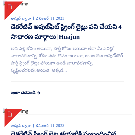
అడ్మిన్ ద్వారా
డిసెంబర్-11-2023
డెకరేటివ్ అవుట్‌ఫిట్ స్ట్రింగ్ లైట్లు పని చేయని 4
సాధారణ మార్గాలు |Huajun
అది పెళ్లి కోసం అయినా, పార్టీ కోసం అయినా లేదా మీ పెరట్లో
వాతావరణాన్ని జోడించడం కోసం అయినా, అలంకరణ అవుట్‌డోర్
పార్టీ స్ట్రింగ్ లైట్లు హాయిగా ఉండే వాతావరణాన్ని
సృష్టించగలవు.అయితే, అక్కడ...
ఇంకా చదవండి
అడ్మిన్ ద్వారా
డిసెంబర్-11-2023
డెకరేటివ్ స్ట్రింగ్ లైట్ల తయారీకి సంబంధించిన