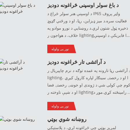
د باغ سولر اوسپنې څراغونه دودیز
مقاومت لري، لکه زنګ، غوړیدل، یا درز کول، کوم
د اوسپنې هنر سولر څراغ د IP65 واټر پروف
چې دوی د بیروني کارونې لپاره یو ښه انتخاب
فعالیت سره.د میز ډیزاین، رڼا، او د ورځني ګډوډ
جوړوي. د دوی د ځانګړي جوړښت او ډیزاین له
ذخیره ټول شتون لري.د روښنايي د نورو موادو په
امله، دوی د هغو کسانو لپاره مشهور انتخاب دی
خلاف، د هواجون ر lightingا فابریکې د اوسپنې
چې غواړي د وریجو تولید وکړي. طبیعي او آرام
هنر څراغونه د بیروني ځای کارولو لپاره خورا
چاپیریال د دوی په بیروني سیمو کې.
نور یی ولوله
مناسب دي ، د باد او باران څخه ویره نلري ، قوي
او دوامدار!
د آرائشی تار څراغونه دودیز
 آرائشی رڼا تارونه په عمده توګه د نرم چاپیریال ر
lightingا او د رخصتۍ سینګار لپاره کارول کیږي ،
وم چې کولی شي د ژوندی او خوښۍ رخصتۍ فضا
او د شپې ناوخته ر lightingا رامینځته کړي.موږ د
دودیز ر lightingا اغیزو او کنټرول میتودونو ملاتړ
نور یی ولوله
کوو.
روښانه شوي بوټي
لمریز بوټي چې څراغونه لري، د پلاستيکي