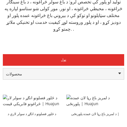
تولید او پلور کې تخصص لرو: د باغ سولر څراغونه ، د باغ سینګار
څراغونه ، محیطي څراغونه ، او نور. موږ کولی شو ستاسو لپاره په
مختلف سټایلونو او توکو کې د بیروني باغ څراغونه عمده پلور او
دودیز کړو ، او د پلور وروسته لوړ کیفیت خدمت او تخنیکي ملاتړ
چمتو کړو. .
ټول
محصولات
د لمریز باغ رڼا لان عمده پلورنځی |
د څلور فصلونو د انګړ د سولر لارې د
Huajun
څراغونو فاکتور ...