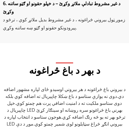
6. د غیر مشروط تبادلې ملاتړ وکړئ – د خپلو حقونو او ګټو ساتنه
وکړئ
زموږ ټول بیروني څراغونه ، د غیر مشروط بدیل ملاتړ کوي ، ترڅو د
پیرودونکو حقونو او ګټو ښه ساتنه وکړي.
د بهر د باغ څراغونه
د بیروني باغ څراغونه د هر بیروني اوسیدو ځای لپاره مشهور اضافه
دي.دوی نه یوازې ستاسو د باغ ښکلا چاپیریال ته اضافه کوي بلکه
دوی ستاسو ملکیت ته د امنیت اضافي پرت هم چمتو کوي.خپل
چاپیریال د LED بهرني باغ څراغونو سره روښانه او سینګار کړئ
ترڅو بهر ته یو څه رنګ اضافه کړي.هوجون ستاسو د انتخاب لپاره د
LED بیروني انګړ څراغ سټایلونو لوی شمیر چمتو کوي.موږ د دې