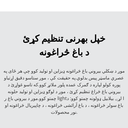
خپل بهرنی تنظیم کړئ
د باغ څراغونه
موږ د ښکلي بیروني باغ څراغونه ډیزاین او تولید کوو چې هر ځای په
عصري ماسټر پیس بدلوي.په حقیقت کې ، موږ ستاسو دقیق اړتیاو
پوره کولو لپاره د ګمرک عمده پلور ملاتړ کوو.که تاسو غواړئ د
بیروني باغ څراغ تنظیم کړئ ، موږ د لوګو ډیزاین او تولید حلونه
چمتو کوو.موږ د بیروني باغ ر lightا لړۍ بیلابیل ډولونه چمتو کوو: د
باغ سولر څراغونه ، د باغ آرائشی څراغونه ، د چاپیریال څراغونه او
نور محصولات.