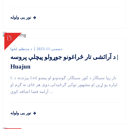
نور یی ولوله
دسمبر-11-2023
د منتظم لخوا
د آرائشی تار څراغونو جوړولو پیچلې پروسه |
Huajun
I. پیژندنه د Led تار رڼا سینګار د کور سینګار، ګوندونو او پیښو
لپاره یو اړین او مشهور توکي ګرځیدلی.دوی هر ځای ته ګرم او
آرامه فضا اضافه کوي ...
نور یی ولوله