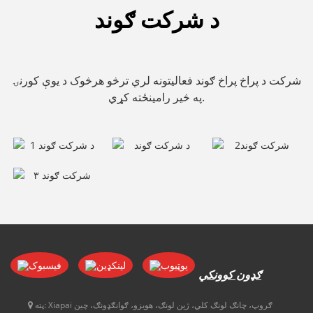
د شرکت ګوند
شرکت د پراخ پراخ ګوند فعالیتونه لري ترڅو هرڅوک د یوې کورنۍ
په څیر رامینځته کړي.
ګډون کوونکي
Xiapai ګروپ، چانګ لونګ کلي، ژین لونګ، هویزو، ګوانګډونګ، چین
پته: