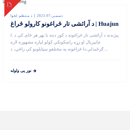
دسمبر-07-2023
د منتظم لخوا
د آرائشی تار څراغونو کارولو څراغ | Huajun
I. پیژندنه د آرائشی تار څراغونه د کور دننه یا بهر هر ځای کې د
چاپیریال او زړه راښکونکي کولو لپاره مشهوره لاره
ګرځیدلې.دا څراغونه په مختلفو سټایلونو کې راځي، د ...
نور یی ولوله