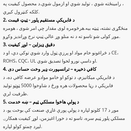
، رامینځته شوي ، تولید شوي او ازمول شوي.د محصول کیفیت په
کلکه کنټرول کیږي.
2. د فابریکې مستقیم پلور - ټیټ قیمت
منځګړی نشته، ټیټه بیه.هرڅومره لوی مقدار چې امر شوی ، هومره
موږ کولی شو تاسو ته د نه منلو وړ عالي ټیټ نرخ وړاندیز وکړو.
3. دقیق ډیزاین – لوړ کیفیت
د څراغونو خام مواد او پرزې ټول وارد شوي توکي دي، او د CE،
ROHS، CQC، UL او داسې نورو لخوا تصدیق شوي.
4. کافي ذخیره – ترانسپورت ډیر وخت حساس دی
د فابریکې میکانیزم، د توکو او خامو موادو عرضه کافي ده، د
فابریکې د رڼا محصولات هره ورځ د شاوخوا 5000 ټوټو تولید
ظرفیت لري.
5. د پولې هاخوا مسلکي ټیم – ښه خدمت
موږ د 17 کلونو لپاره د پولې پورې غاړې صنعت کې بوخت یو، د
مسلکي پلور ټیم سره، تاسو ته د خورا اغیزمن، لوړ کیفیت همکارۍ
لیږد چمتو کولو لپاره.