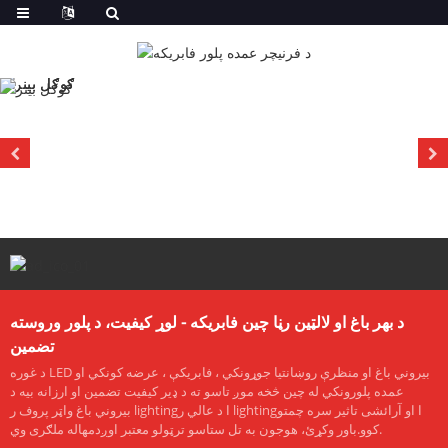
د بهر باغ او لالټین رڼا چین فابریکه - لوړ کیفیت، د پلور وروسته
تضمین
د غوره LED بیروني باغ او منظرې روښانتیا جوړونکي ، فابریکې ، عرضه کونکي او
عمده پلورونکي له چین څخه موږ تاسو ته د ډیر کیفیت تضمین او ارزانه بیه د
بیروني باغ واټر پروف ر lightingا د عالي ر lightingا او آرائشی تاثیر سره چمتو
کوو.باور وکړئ، هوجون به تل ستاسو ترټولو معتبر اوږدمهاله ملګری وي.