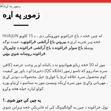
زموږ په اړه
HUAJUN له چین څخه د باغ څراغونو جوړونکی دی ، د 15 کلونو
څخه ډیر تجربه لري.
د بیروني باغ آرائشی څراغونه
په عمده توګه
پوښل
د باغ سولر څراغونه
,
د باغ آرائشی څراغونه
,
د چاپیریال
.
څراغونه
,
روښانه شوي بوټي
موږ له 50 څخه زیاتو هیوادونو ته د باثباته او پر وخت عرضه (کافي
ذخیره) او د باور وړ کیفیت (QC څانګه) سره صادروو.که تاسو زموږ
کوم محصول سره علاقه لرئ یا غواړئ خپل محصولات دودیز کړئ
، مهرباني وکړئ موږ سره اړیکه ونیسئ.موږ به ستاسو د اړتیاو پوره
کولو لپاره خپله هڅه وکړو.
1. په چین کې جوړ شوی
ټول څراغونه د چین په ګوانګډونګ کې له فابریکې څخه ډیزاین شوي