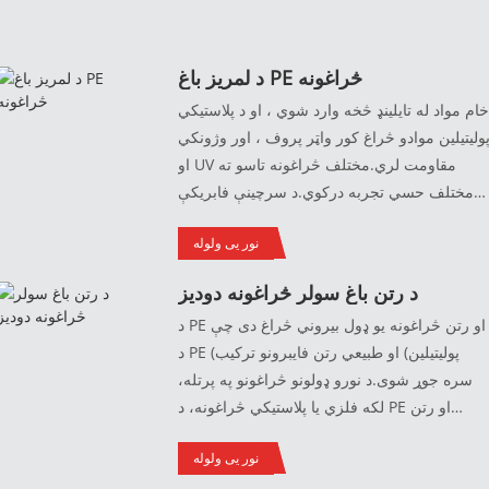
د لمریز باغ PE څراغونه
ام مواد له تایلینډ څخه وارد شوي ، او د پلاستيکي
ولیتیلین موادو څراغ کور واټر پروف ، اور وژونکي
او UV مقاومت لري.مختلف څراغونه تاسو ته
مختلف حسي تجربه درکوي.د سرچینې فابریکې
څخه بار وړل ، د تخفیف نرخونو او د تخصیص لپاره
نور یی ولوله
ملاتړ سره.که تاسو مطمئن نه یاست، تاسو کولی
شئ توکي تبادله کړئ.
د رتن باغ سولر څراغونه دودیز
د PE او رتن څراغونه یو ډول بیروني څراغ دی چې
د PE (پولیتیلین) او طبیعي رتن فایبرونو ترکیب
سره جوړ شوی.د نورو ډولونو څراغونو په پرتله،
لکه فلزي یا پلاستيکي څراغونه، د PE او رتن
لامپونه ډیر سپک او انعطاف منونکي دي، کوم چې
نور یی ولوله
د دوی شاوخوا حرکت کول او نصب کول اسانه
کوي.دوی د هوا اړوند زیانونو په وړاندې هم ډیر