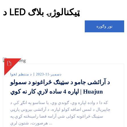
د LED ټیکنالوژۍ بلاګ
نور وګوره
دسمبر-11-2023
د منتظم لخوا
د آرائشی جامو د سټینګ څراغونو د سمولو
لپاره 4 ساده لارې کار نه کوي | Huajun
که دا د واده لپاره وي، ګوندي وي، یا ستاسو په انګړ کې د
چاپیریال د لمس اضافه کولو لپاره، د آرائشی بیروني پارټي
سټینګ څراغونه کولی شي آرامه فضا رامینځته کړي.په
هرصورت، شتون لري ...