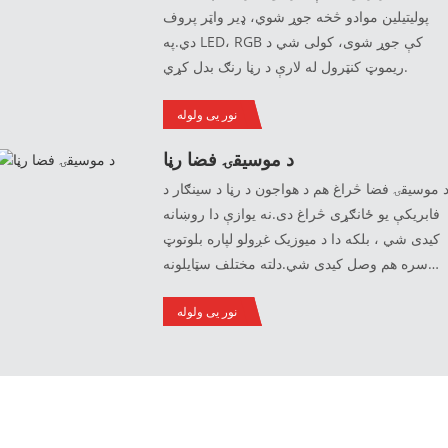
پولیتیلین موادو څخه جوړ شوي، ډیر واټر پروف
دي.په LED، RGB کې جوړ شوی، کولی شي د
ریموټ کنټرول له لارې د رڼا رنګ بدل کړي.
نور یی ولوله
د موسیقۍ فضا رڼا
 موسيقۍ فضا څراغ هم د هواجون د رڼا د سينګار د
فابريکې يو ځانګړی څراغ دی.نه یوازې دا روښانه
کیدی شي ، بلکه دا د میوزیک غږولو لپاره بلوتوټ
سره هم وصل کیدی شي.دلته مختلف سټایلونه
شتون لري لکه د ګلانو لوښي ، د یخ بالټونه او د
نور یی ولوله
پورټ ایبل څراغونه ، کوم چې دواړه عملي او
ښکلي دي.