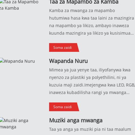
Taa za Mapambo za Kamba
upepo na mvua, thabiti na hudumu!
yao ya nje.
Kamba za mwanga za mapambo
hutumiwa hasa kwa taa laini za mazingira
na mapambo ya likizo, ambayo inaweza
kuunda mazingira ya likizo ya kusisimua
na ya furaha na taa za usiku.Tunaauni
Soma zaidi
athari za taa maalum na njia za udhibiti.
Wapanda Nuru
Mimea ya jua yenye taa, iliyofanywa kwa
nyenzo za plastiki ya polyethilini, ni ya
kuzuia maji zaidi.Imejengwa kwa LED, RGB
inaweza kubadilisha rangi ya mwanga
kupitia kidhibiti cha mbali.
Soma zaidi
Muziki anga mwanga
Taa ya anga ya muziki pia ni taa maalum