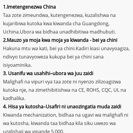
1.Imetengenezwa China
Taa zote zimeundwa, kutengenezwa, kuzalishwa na
kujaribiwa kutoka kwa kiwanda cha Guangdong,
Uchina.Ubora wa bidhaa unadhibitiwa madhubuti.
2.Mauzo ya moja kwa moja ya kiwanda - bei ya chini
Hakuna mtu wa kati, bei ya chini.Kadiri kiasi unavyoagiza,
ndivyo tunavyoweza kukupa bei ya chini sana
isiyoaminika.
3. Usanifu wa usahihi–ubora wa juu zaidi
Malighafi na vipuri vya taa zote ni nyenzo zilizoagizwa
kutoka nje, na zimethibitishwa na CE, ROHS, CQC, UL na
kadhalika.
4. Hisa ya kutosha–Usafiri ni unaozingatia muda zaidi
Kiwanda mechanization, bidhaa na ugavi wa malighafi ni
wa kutosha, kiwanda taa bidhaa kila siku uwezo wa
uzalishaji wa vipande 5,000.