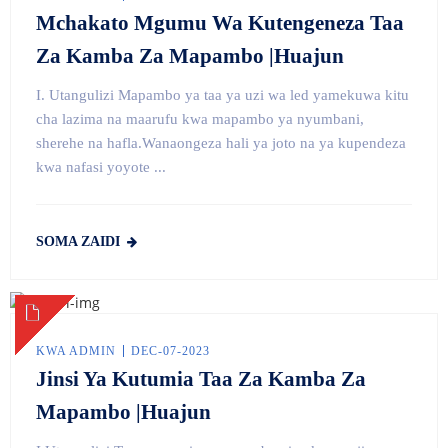
Mchakato Mgumu Wa Kutengeneza Taa
Za Kamba Za Mapambo |Huajun
I. Utangulizi Mapambo ya taa ya uzi wa led yamekuwa kitu
cha lazima na maarufu kwa mapambo ya nyumbani,
sherehe na hafla.Wanaongeza hali ya joto na ya kupendeza
kwa nafasi yoyote ...
SOMA ZAIDI
KWA ADMIN
DEC-07-2023
Jinsi Ya Kutumia Taa Za Kamba Za
Mapambo |Huajun