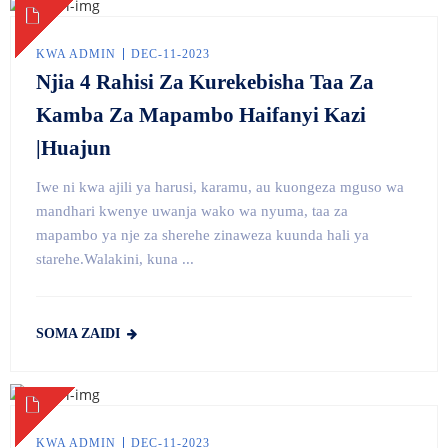
KWA ADMIN
DEC-11-2023
Njia 4 Rahisi Za Kurekebisha Taa Za
Kamba Za Mapambo Haifanyi Kazi
|Huajun
Iwe ni kwa ajili ya harusi, karamu, au kuongeza mguso wa
mandhari kwenye uwanja wako wa nyuma, taa za
mapambo ya nje za sherehe zinaweza kuunda hali ya
starehe.Walakini, kuna ...
SOMA ZAIDI
KWA ADMIN
DEC-11-2023