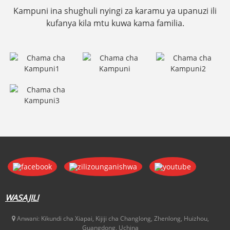
Kampuni ina shughuli nyingi za karamu ya upanuzi ili
kufanya kila mtu kuwa kama familia.
WASAJILI
Anwani:
Kikundi cha Xiapai, Kijiji cha Changlong, Zhenlong, Huizhou,
Guangdong, Uchina