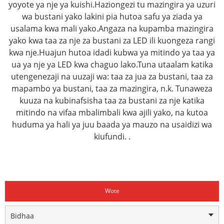
yoyote ya nje ya kuishi.Haziongezi tu mazingira ya uzuri
wa bustani yako lakini pia hutoa safu ya ziada ya
usalama kwa mali yako.Angaza na kupamba mazingira
yako kwa taa za nje za bustani za LED ili kuongeza rangi
kwa nje.Huajun hutoa idadi kubwa ya mitindo ya taa ya
ua ya nje ya LED kwa chaguo lako.Tuna utaalam katika
utengenezaji na uuzaji wa: taa za jua za bustani, taa za
mapambo ya bustani, taa za mazingira, n.k. Tunaweza
kuuza na kubinafsisha taa za bustani za nje katika
mitindo na vifaa mbalimbali kwa ajili yako, na kutoa
huduma ya hali ya juu baada ya mauzo na usaidizi wa
kiufundi. .
Wote
Bidhaa