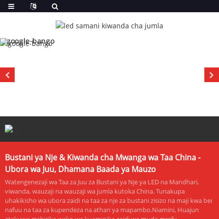
Bustani ya Nje & Kiwanda cha Mwanga wa Taa China -
Ubora wa Juu, Dhamana Baada ya Mauzo
Watengenezaji wa Taa za Juu za Bustani ya Nje ya LED na Mandhari,
viwanda, wauzaji na wauzaji wa jumla kutoka China. Tunakupa
uhakikisho wa ubora zaidi na taa za nje za bustani zisizo na maji kwa bei
nafuu na taa za kupendeza na athari ya mapambo.Niamini, Huajun
atakuwa mshirika wako wa kuaminika zaidi wa muda mrefu.