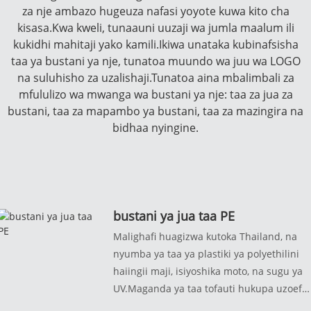
za nje ambazo hugeuza nafasi yoyote kuwa kito cha
kisasa.Kwa kweli, tunaauni uuzaji wa jumla maalum ili
kukidhi mahitaji yako kamili.Ikiwa unataka kubinafsisha
taa ya bustani ya nje, tunatoa muundo wa juu wa LOGO
na suluhisho za uzalishaji.Tunatoa aina mbalimbali za
mfululizo wa mwanga wa bustani ya nje: taa za jua za
bustani, taa za mapambo ya bustani, taa za mazingira na
bidhaa nyingine.
bustani ya jua taa PE
Malighafi huagizwa kutoka Thailand, na
nyumba ya taa ya plastiki ya polyethilini
haiingii maji, isiyoshika moto, na sugu ya
UV.Maganda ya taa tofauti hukupa uzoefu
tofauti wa hisia.Usafirishaji kutoka kwa