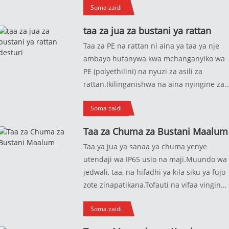
Soma zaidi
kiwanda cha chanzo, kwa bei
iliyopunguzwa na usaidizi wa
taa za jua za bustani ya rattan
kubinafsisha.Ikiwa haujaridhika, unaweza
desturi
Taa za PE na rattan ni aina ya taa ya nje
kubadilishana bidhaa.
ambayo hufanywa kwa mchanganyiko wa
PE (polyethilini) na nyuzi za asili za
rattan.Ikilinganishwa na aina nyingine za
taa, kama vile taa za chuma au plastiki, ta
Soma zaidi
za PE na rattan ni nyepesi zaidi na rahisi,
ambayo huwafanya kuwa rahisi
Taa za Chuma za Bustani Maalum
kuzunguka na kufunga.Pia hustahimili
Taa ya jua ya sanaa ya chuma yenye
uharibifu unaohusiana na hali ya hewa,
utendaji wa IP65 usio na maji.Muundo wa
kama vile kutu, kufifia, au kupasuka,
jedwali, taa, na hifadhi ya kila siku ya fujo
ambayo huzifanya kuwa chaguo nzuri kwa
zote zinapatikana.Tofauti na vifaa vingine
matumizi ya nje. Kutokana na umbile na
vya taa, taa za sanaa za chuma za
muundo wao wa kipekee, ni chaguo
Soma zaidi
Kiwanda cha Huajun Lighting zinafaa zaid
maarufu kwa wale wanaotaka kuunda
kwa matumizi ya anga ya nje, bila woga w
mandhari ya asili na tulivu katika maeneo