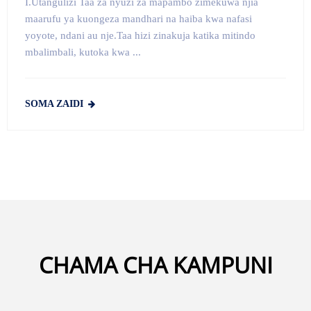
I.Utangulizi Taa za nyuzi za mapambo zimekuwa njia
maarufu ya kuongeza mandhari na haiba kwa nafasi
yoyote, ndani au nje.Taa hizi zinakuja katika mitindo
mbalimbali, kutoka kwa ...
SOMA ZAIDI
CHAMA CHA KAMPUNI