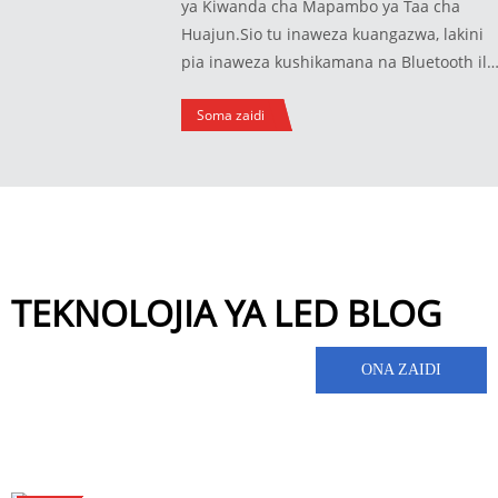
ya Kiwanda cha Mapambo ya Taa cha
Huajun.Sio tu inaweza kuangazwa, lakini
pia inaweza kushikamana na Bluetooth ili
kucheza muziki.Kuna mitindo mbalimbali
Soma zaidi
kama vile vyungu vya maua, ndoo za
barafu, na taa zinazobebeka, ambazo ni z
vitendo na nzuri.
TEKNOLOJIA YA LED BLOG
ONA ZAIDI