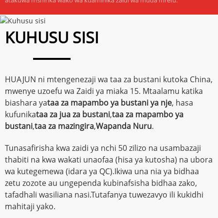
KUHUSU SISI
HUAJUN ni mtengenezaji wa taa za bustani kutoka China,
mwenye uzoefu wa Zaidi ya miaka 15. Mtaalamu katika
biashara ya
taa za mapambo ya bustani ya nje
, hasa
kufunika
taa za jua za bustani
,
taa za mapambo ya
bustani
,
taa za mazingira
,
Wapanda Nuru
.
Tunasafirisha kwa zaidi ya nchi 50 zilizo na usambazaji
thabiti na kwa wakati unaofaa (hisa ya kutosha) na ubora
wa kutegemewa (idara ya QC).Ikiwa una nia ya bidhaa
zetu zozote au ungependa kubinafsisha bidhaa zako,
tafadhali wasiliana nasi.Tutafanya tuwezavyo ili kukidhi
mahitaji yako.