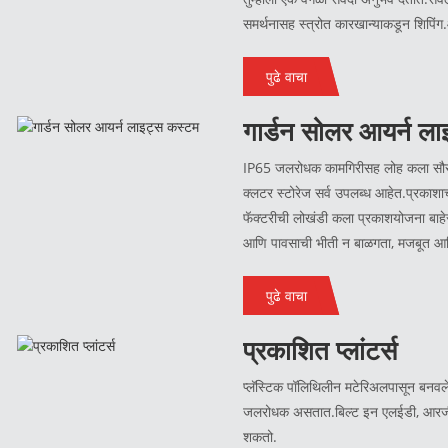
समर्थनासह स्त्रोत कारखान्याकडून शिपिं
देवाणघेवाण करू शकता.
पुढे वाचा
गार्डन सोलर आयर्न ल
IP65 जलरोधक कामगिरीसह लोह कला सौर द
क्लटर स्टोरेज सर्व उपलब्ध आहेत.प्रकाशाच
फॅक्टरीची लोखंडी कला प्रकाशयोजना बाहेरच
आणि पावसाची भीती न बाळगता, मजबूत आ
पुढे वाचा
प्रकाशित प्लांटर्स
प्लॅस्टिक पॉलिथिलीन मटेरिअलपासून बनवले
जलरोधक असतात.बिल्ट इन एलईडी, आरजीबी, 
शकतो.