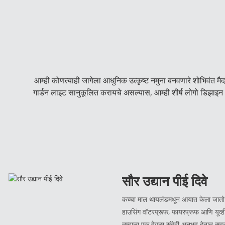
आम्ही कोणत्याही जागेला आधुनिक उत्कृष्ट नमुना बनवणारे शोभिवंत मै
गार्डन लाइट सानुकूलित करायचे असल्यास, आम्ही शीर्ष लोगो डिझाइन 
सौर उद्यान पीई दिवे
कच्चा माल थायलंडमधून आयात केला जातो आ
हाउसिंग वॉटरप्रूफ, फायरप्रूफ आणि यूव्ही
तुम्हाला एक वेगळा संवेदी अनुभव देतात.स