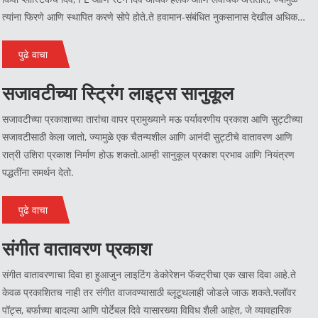
त्यांना फिरणे आणि स्थापित करणे सोपे होते.ते हवामान-संबंधित नुकसानास देखील अधिक
प्रतिरोधक असतात, जसे की गंज, लुप्त होणे किंवा क्रॅक करणे, ज्यामुळे ते बाहेरच्या
वापरासाठी एक चांगला पर्याय बनतात. त्यांच्या अद्वितीय पोत आणि डिझाइनमुळे, ज्यांना ते
पुढे वाचा
तयार करायचे आहे त्यांच्यासाठी ते लोकप्रिय पर्याय आहेत. त्यांच्या बाहेरील भागात नैसर्गिक
सजावटीच्या स्ट्रिंग लाइट्स सानुकूल
आणि आरामशीर वातावरण.
सजावटीच्या प्रकाशाच्या तारांचा वापर प्रामुख्याने मऊ पर्यावरणीय प्रकाश आणि सुट्टीच्या
सजावटीसाठी केला जातो, ज्यामुळे एक चैतन्यशील आणि आनंदी सुट्टीचे वातावरण आणि
रात्री उशिरा प्रकाश निर्माण होऊ शकतो.आम्ही सानुकूल प्रकाश प्रभाव आणि नियंत्रण
पद्धतींना समर्थन देतो.
पुढे वाचा
संगीत वातावरण प्रकाश
संगीत वातावरणाचा दिवा हा हुआजुन लाइटिंग डेकोरेशन फॅक्ट्रीचा एक खास दिवा आहे.ते
केवळ प्रकाशितच नाही तर संगीत वाजवण्यासाठी ब्लूटूथलाही जोडले जाऊ शकते.फ्लॉवर
पॉट्स, बर्फाच्या बादल्या आणि पोर्टेबल दिवे यासारख्या विविध शैली आहेत, जे व्यावहारिक