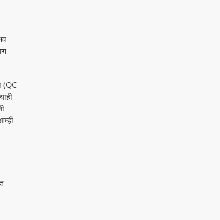
ुभव
ाग
ता (QC
्याही
ची
आम्ही
ित