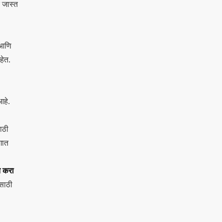
 जास्त
 आणि
हेत.
आहे.
साठी
गात
त करा
ासाठी