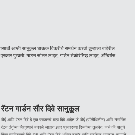
्यासाठी आम्ही सानुकूल घाऊक विक्रीचे समर्थन करतो.तुम्हाला बाहेरील
कार पुरवतो: गार्डन सोलर लाइट, गार्डन डेकोरेटिव्ह लाइट, ॲम्बियंस
रॅटन गार्डन सौर दिवे सानुकूल
पीई आणि रॅटन दिवे हे एक प्रकारचे बाह्य दिवे आहेत जे पीई (पॉलीथिलीन) आणि नैसर्गिक
रॅटन तंतूंच्या मिश्रणाने बनवले जातात.इतर प्रकारच्या दिव्यांच्या तुलनेत, जसे की धातूचे
किंवा प्लास्टिकचे दिवे, PE आणि रॅटन दिवे अधिक हलके आणि लवचिक असतात, ज्यामुळे