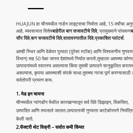
HUAJUN हा चीनमधील गार्डन लाइट्सचा निर्माता आहे, 15 वर्षांचा अन
आहे. व्यवसायात विशेष
बाहेरील बाग सजावटीचे दिवे
, प्रामुख्याने पांघरूण
ब
सौर दिवे
,
बाग सजावटीचे दिवे
,
वातावरणातील दिवे
,
प्रकाशित प्लांटर्स
.
आम्ही स्थिर आणि वेळेवर पुरवठा (पुरेसा स्टॉक) आणि विश्वसनीय गुणवत्
विभाग) सह 50 पेक्षा जास्त देशांमध्ये निर्यात करतो.तुम्हाला आमच्या कोणत
उत्पादनांमध्ये स्वारस्य असल्यास किंवा तुमची उत्पादने सानुकूलित कराय
असल्यास, कृपया आमच्याशी संपर्क साधा.तुमच्या गरजा पूर्ण करण्यासाठी 
सर्वतोपरी प्रयत्न करू.
1. मेड इन चायना
चीनमधील ग्वांगडोंग येथील कारखान्यातून सर्व दिवे डिझाइन, विकसित,
उत्पादित आणि तपासले जातात.उत्पादनाची गुणवत्ता काटेकोरपणे नियंत्र
केली जाते.
2.फॅक्टरी थेट विक्री – सर्वात कमी किंमत