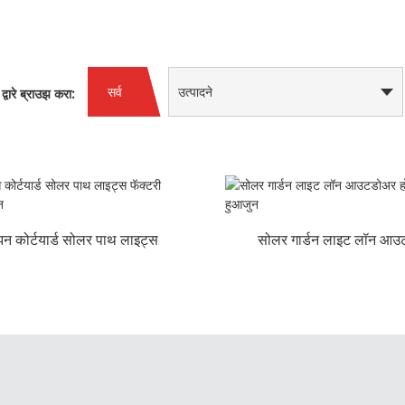
सर्व
उत्पादने
द्वारे ब्राउझ करा:
न कोर्टयार्ड सोलर पाथ लाइट्स
सोलर गार्डन लाइट लॉन आ
फॅक्टर...
होलसेल |हुआजुन