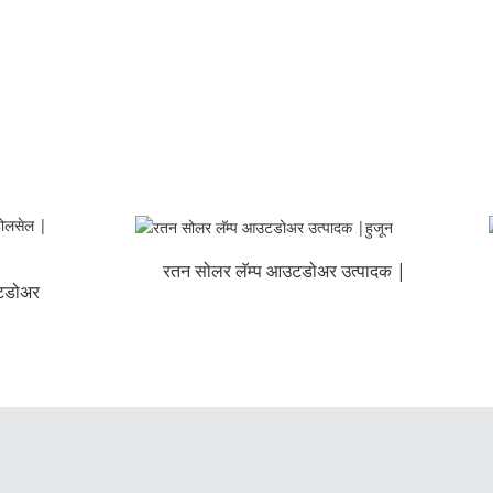
रतन सोलर लॅम्प आउटडोअर उत्पादक |
उटडोअर
हुजून